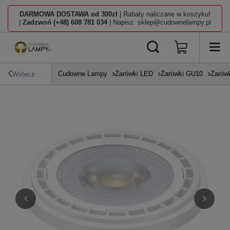
DARMOWA DOSTAWA od 300zł
| Rabaty naliczane w koszyku!
|
Zadzwoń (+48) 608 781 034
| Napisz: sklep@cudownelampy.pl
Cudowne Lampy
Żarówki LED
Żarówki GU10
Żarów
Wstecz