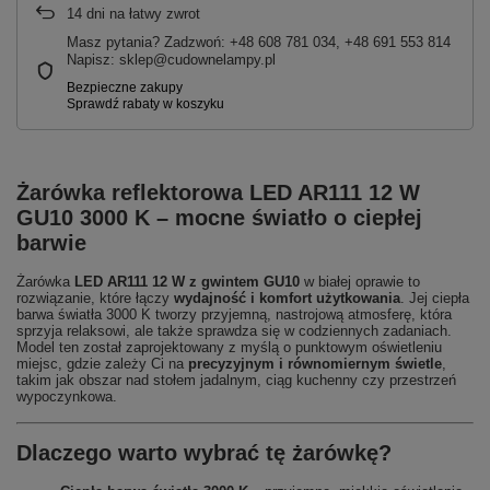
14
dni na łatwy zwrot
Masz pytania? Zadzwoń: +48 608 781 034, +48 691 553 814
Napisz: sklep@cudownelampy.pl
Żarówka reflektorowa LED AR111 12 W
GU10 3000 K – mocne światło o ciepłej
barwie
Żarówka
LED AR111 12 W z gwintem GU10
w białej oprawie to
rozwiązanie, które łączy
wydajność i komfort użytkowania
. Jej ciepła
barwa światła 3000 K tworzy przyjemną, nastrojową atmosferę, która
sprzyja relaksowi, ale także sprawdza się w codziennych zadaniach.
Model ten został zaprojektowany z myślą o punktowym oświetleniu
miejsc, gdzie zależy Ci na
precyzyjnym i równomiernym świetle
,
takim jak obszar nad stołem jadalnym, ciąg kuchenny czy przestrzeń
wypoczynkowa.
Dlaczego warto wybrać tę żarówkę?