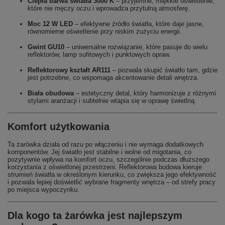
Ciepła barwa światła 3000 K
– przyjemne, miękkie oświetlenie,
które nie męczy oczu i wprowadza przytulną atmosferę.
Moc 12 W LED
– efektywne źródło światła, które daje jasne,
równomierne oświetlenie przy niskim zużyciu energii.
Gwint GU10
– uniwersalne rozwiązanie, które pasuje do wielu
reflektorów, lamp sufitowych i punktowych opraw.
Reflektorowy kształt AR111
– pozwala skupić światło tam, gdzie
jest potrzebne, co wspomaga akcentowanie detali wnętrza.
Biała obudowa
– estetyczny detal, który harmonizuje z różnymi
stylami aranżacji i subtelnie wtapia się w oprawę świetlną.
Komfort użytkowania
Ta żarówka działa od razu po włączeniu i nie wymaga dodatkowych
komponentów. Jej światło jest stabilne i wolne od migotania, co
pozytywnie wpływa na komfort oczu, szczególnie podczas dłuższego
korzystania z oświetlonej przestrzeni. Reflektorowa budowa kieruje
strumień światła w określonym kierunku, co zwiększa jego efektywność
i pozwala lepiej doświetlić wybrane fragmenty wnętrza – od strefy pracy
po miejsca wypoczynku.
Dla kogo ta żarówka jest najlepszym