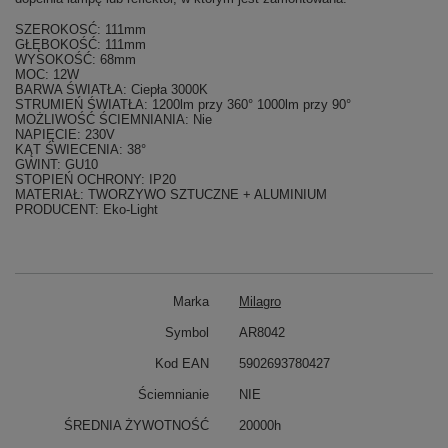
SZEROKOSĆ: 111mm
GŁĘBOKOŚĆ: 111mm
WYSOKOŚĆ: 68mm
MOC: 12W
BARWA ŚWIATŁA: Ciepła 3000K
STRUMIEŃ ŚWIATŁA: 1200lm przy 360° 1000lm przy 90°
MOŻLIWOŚĆ ŚCIEMNIANIA: Nie
NAPIĘCIE: 230V
KĄT ŚWIECENIA: 38°
GWINT: GU10
STOPIEŃ OCHRONY: IP20
MATERIAŁ: TWORZYWO SZTUCZNE + ALUMINIUM
PRODUCENT: Eko-Light
Marka
Milagro
Symbol
AR8042
Kod EAN
5902693780427
Ściemnianie
NIE
ŚREDNIA ŻYWOTNOŚĆ
20000h