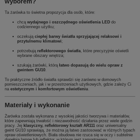
wyborem?
Ta żarówka to świetna propozycja dla osób, które:
chcą
wydajnego i oszczędnego oświetlenia LED
do
codziennego użytku;
oczekują
ciepłej barwy światła sprzyjającej relaksowi i
przytulnemu klimatowi
;
potrzebują
reflektorowego światła
, które precyzyjnie oświetli
wybrane obszary wnętrza;
szukają żarówki, którą
łatwo dopasują do wielu opraw z
gwintem GU10
.
To praktyczne źródło światła sprawdzi się zarówno w domowych
pomieszczeniach, jak i w przestrzeniach użytkowych, gdzie zależy Ci
na
estetycznym i komfortowym oświetleniu
.
Materiały i wykonanie
Żarówka została wykonana z wysokiej jakości tworzywa i materiałów,
które zapewniają trwałość i niezawodność działania przez wiele godzin
pracy. Jej
klasyczny, reflektorowy kształt AR111
oraz uniwersalny
gwint GU10 sprawiają, że można ją łatwo zastosować w różnych typach
opraw oświetleniowych. Biała obudowa nie rzuca się w oczy i subtelnie
dopełnia lampę lub reflektor, w którym jest zamontowana.