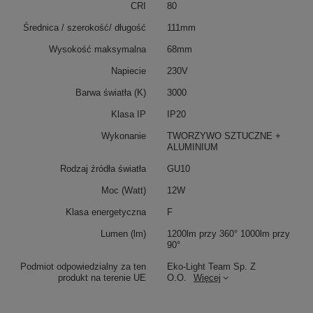
CRI
80
Średnica / szerokość/ długość
111mm
Wysokość maksymalna
68mm
Napiecie
230V
Barwa światła (K)
3000
Klasa IP
IP20
Wykonanie
TWORZYWO SZTUCZNE +
ALUMINIUM
Rodzaj źródła światła
GU10
Moc (Watt)
12W
Klasa energetyczna
F
Lumen (lm)
1200lm przy 360° 1000lm przy
90°
Podmiot odpowiedzialny za ten
Eko-Light Team Sp. Z
produkt na terenie UE
O.O.
Więcej