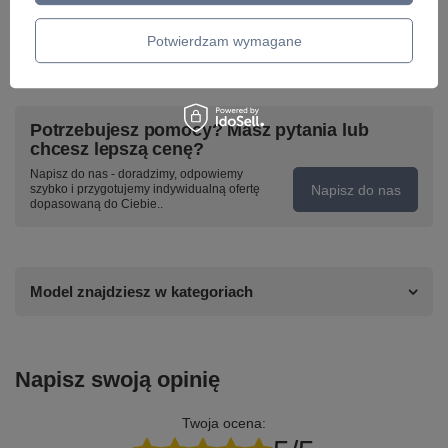
Potwierdzam wymagane
Potrzebujesz pomocy? Masz pytania lub
chcesz lepszą cenę?
Napisz do nas - doradzimy, odpowiemy
Napisz do nas
szybko i przygotujemy indywidualną ofertę
dopasowaną do Ciebie..
Model znajdziesz w kategoriach
Napisz swoją opinię
Twoja ocena: