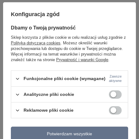
ZOBACZ RÓWNIEŻ
Konfiguracja zgód
Dbamy o Twoją prywatność
Sklep korzysta z plików cookie w celu realizacji usług zgodnie z
Polityką dotyczącą cookies
. Możesz określić warunki
przechowywania lub dostępu do cookie w Twojej przeglądarce.
Więcej informacji na temat warunków i prywatności można
znaleźć także na stronie
Prywatność i warunki Google
.
Lampa wisząca czarna ROTONDA LED 51W Milagro
Lampa Sufitowa Mag
ML7942
Biały Milagro ML1131
Zawsze
Funkcjonalne pliki cookie (wymagane)
aktywne
559,99 zł
120,00 zł
/
szt.
/
szt.
Analityczne pliki cookie
Reklamowe pliki cookie
Potwierdzam wszystkie