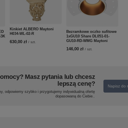
Kinkiet ALBERO Maytoni
ED
Bezramkowe oczko sufitowe
H034-WL-02-R
G3K
1xGU10 Share DL051-01-
GU10-RD-WMG Maytoni
630,00 zł
/
szt.
146,00 zł
/
szt.
pomocy? Masz pytania lub chcesz
lepszą cenę?
Napisz do 
my, odpowiemy szybko i przygotujemy indywidualną ofertę
dopasowaną do Ciebie..