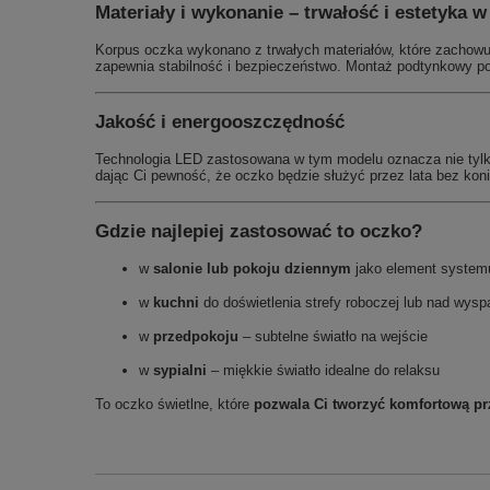
Materiały i wykonanie – trwałość i estetyka 
Korpus oczka wykonano z trwałych materiałów, które zachowu
zapewnia stabilność i bezpieczeństwo. Montaż podtynkowy po
Jakość i energooszczędność
Technologia LED zastosowana w tym modelu oznacza nie tylko n
dając Ci pewność, że oczko będzie służyć przez lata bez ko
Gdzie najlepiej zastosować to oczko?
w
salonie lub pokoju dziennym
jako element systemu
w
kuchni
do doświetlenia strefy roboczej lub nad wysp
w
przedpokoju
– subtelne światło na wejście
w
sypialni
– miękkie światło idealne do relaksu
To oczko świetlne, które
pozwala Ci tworzyć komfortową pr