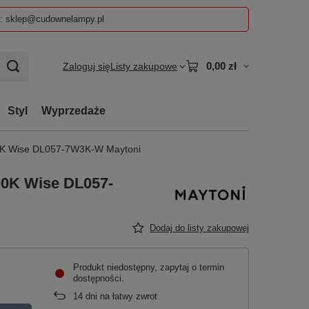
z: sklep@cudownelampy.pl
0,00 zł
Zaloguj się
Listy zakupowe
Styl
Wyprzedaże
0K Wise DL057-7W3K-W Maytoni
00K Wise DL057-
Dodaj do listy zakupowej
Produkt niedostępny, zapytaj o termin
dostępności
14
dni na łatwy zwrot