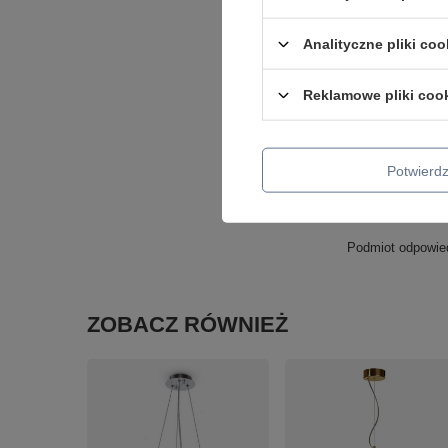
Analityczne pliki coo
Reklamowe pliki coo
Potwier
Podmiot odpowied
ZOBACZ RÓWNIEŻ