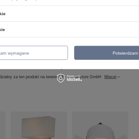
Promień, kąt świecenia
36
kie
CRI
90
Typ mocowania
Wpuszczany
kie
Kształt otworu montażowego
Round
Wymiary otworu montażowego
5,8
dzam wymagane
Potwierdzam 
Wykonanie
Aluminum and plastic
Głebokość otworu montażowego
85
zialny za ten produkt na terenie UE
Maytoni GmbH
Więcej