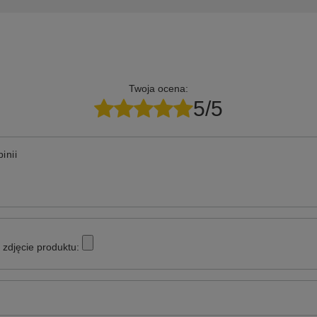
Twoja ocena:
5/5
inii
zdjęcie produktu: