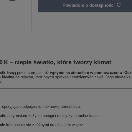
Powiadom o dostępności
 – ciepłe światło, które tworzy klimat
tli Twoją przestrzeń, ale też
wpłynie na atmosferę w pomieszczeniu
.
Ocz
– idealną do relaksu, rodzinnych spotkań i codziennych chwil. Jego niewiel
a.
, sprzyjające odprężeniu i domowej atmosferze.
atło przy niskim zużyciu energii i mniejszych rachunkach.
nale komponuje się z różnymi aranżacjami wnętrz.