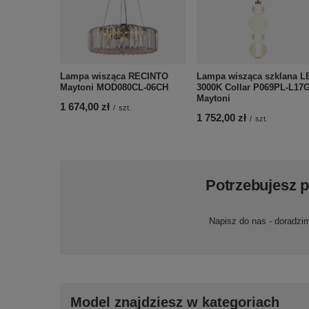
Lampa wisząca RECINTO
Lampa wisząca szklana L
Maytoni MOD080CL-06CH
3000K Collar P069PL-L17
Maytoni
1 674,00 zł
/
szt.
1 752,00 zł
/
szt.
Potrzebujesz 
Napisz do nas - doradzi
Model znajdziesz w kategoriach