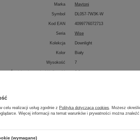
Marka
Maytoni
Symbol
DL057-7W3K-W
Kod EAN
4099776072713
Seria
Wise
Kolekcja
Downlight
Kolor
Biały
Wysokość
7
Średnica / szerokość/ długość
6,2
Klasa IP
IP20
Klasa energetyczna
G
ość
Napiecie
50Hz AC 220-240
w celu realizacji usług zgodnie z
Polityką dotyczącą cookies
. Możesz określi
Rodzaj źródła światła
LED zintegrowany
eglądarce. Więcej informacji na temat warunków i prywatności można znaleźć
Moc (Watt)
7
Lumen (lm)
400
cookie (wymagane)
Barwa światła (K)
3000