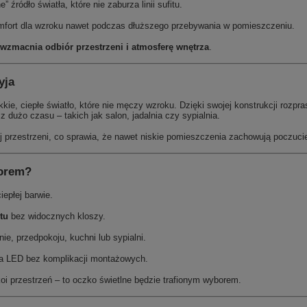
” źródło światła, które nie zaburza linii sufitu.
fort dla wzroku nawet podczas dłuższego przebywania w pomieszczeniu.
wzmacnia odbiór przestrzeni i atmosferę wnętrza
.
yja
 ciepłe światło, które nie męczy wzroku. Dzięki swojej konstrukcji rozpras
 dużo czasu – takich jak salon, jadalnia czy sypialnia.
j przestrzeni, co sprawia, że nawet niskie pomieszczenia zachowują poczucie
borem?
iepłej barwie.
tu
bez widocznych kloszy.
ie, przedpokoju, kuchni lub sypialni.
ia LED bez komplikacji montażowych.
okoi przestrzeń – to oczko świetlne będzie trafionym wyborem.