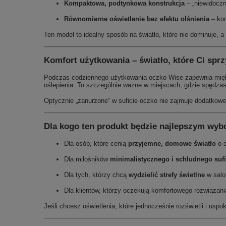
Kompaktowa, podtynkowa konstrukcja
– „niewidoczne
Równomierne oświetlenie bez efektu olśnienia
– kom
Ten model to idealny sposób na światło, które nie dominuje, a
Komfort użytkowania – światło, które Ci sprz
Podczas codziennego użytkowania oczko Wise zapewnia miękkie,
oślepienia. To szczególnie ważne w miejscach, gdzie spędzasz
Optycznie „zanurzone” w suficie oczko nie zajmuje dodatkowe
Dla kogo ten produkt będzie najlepszym wy
Dla osób, które cenią
przyjemne, domowe światło
o c
Dla miłośników
minimalistycznego i schludnego sufi
Dla tych, którzy chcą
wydzielić strefy świetlne
w salon
Dla klientów, którzy oczekują komfortowego rozwiązan
Jeśli chcesz oświetlenia, które jednocześnie rozświetli i usp