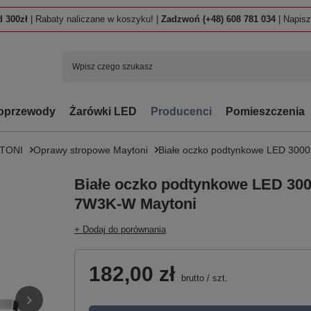
 300zł
| Rabaty naliczane w koszyku! |
Zadzwoń (+48) 608 781 034
| Napis
oprzewody
Żarówki LED
Producenci
Pomieszczenia
TONI
Oprawy stropowe Maytoni
Białe oczko podtynkowe LED 300
Białe oczko podtynkowe LED 30
7W3K-W Maytoni
+ Dodaj do porównania
182,00 zł
brutto
/
szt.