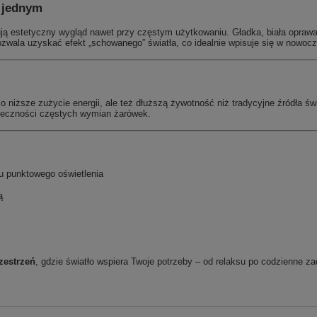
w jednym
ją estetyczny wygląd nawet przy częstym użytkowaniu. Gładka, biała oprawa
zwala uzyskać efekt „schowanego” światła, co idealnie wpisuje się w nowocz
iższe zużycie energii, ale też dłuższą żywotność niż tradycyjne źródła świat
nieczności częstych wymian żarówek.
 punktowego oświetlenia
ą
zestrzeń
, gdzie światło wspiera Twoje potrzeby – od relaksu po codzienne za