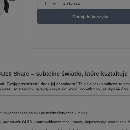
z
715
szt.
Dodaj do koszyka
10 Share – subtelne światło, które kształtuje 
etli Twoją przestrzeń i doda jej charakteru
? To białe oczko sufitowe to pr
esz, jakie światło najlepiej pasuje do Twoich potrzeb – od jasnego LED do pr
d nowoczesnego salonu po minimalistyczną kuchnię.
ej podstawie GU10
– sam wybierasz moc i barwę, dopasowując oświetlenie d