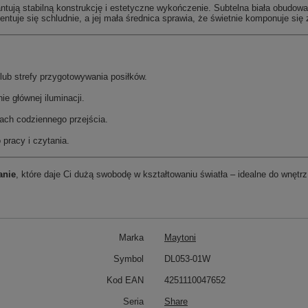
tują stabilną konstrukcję i estetyczne wykończenie. Subtelna biała obudowa
tuje się schludnie, a jej mała średnica sprawia, że świetnie komponuje się 
lub strefy przygotowywania posiłków.
ie głównej iluminacji.
ach codziennego przejścia.
pracy i czytania.
anie
, które daje Ci dużą swobodę w kształtowaniu światła – idealne do wnętrz,
Marka
Maytoni
Symbol
DL053-01W
Kod EAN
4251110047652
Seria
Share