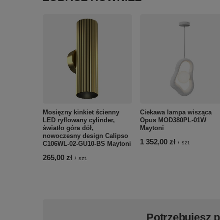
Mosięzny kinkiet ścienny
Ciekawa lampa wisząca
LED ryflowany cylinder,
Opus MOD380PL-01W
światło góra dół,
Maytoni
nowoczesny design Calipso
1 352,00 zł
/
szt.
C106WL-02-GU10-BS Maytoni
265,00 zł
/
szt.
Potrzebujesz 