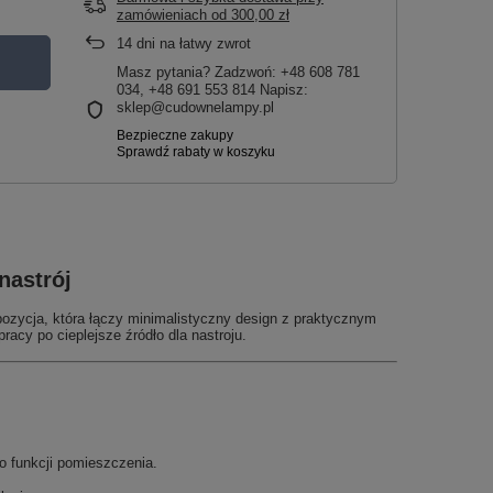
zamówieniach
od
300,00 zł
14
dni na łatwy zwrot
Masz pytania? Zadzwoń: +48 608 781
034, +48 691 553 814 Napisz:
sklep@cudownelampy.pl
nastrój
opozycja, która łączy minimalistyczny design z praktycznym
acy po cieplejsze źródło dla nastroju.
o funkcji pomieszczenia.