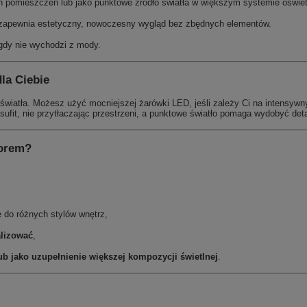
h pomieszczeń lub jako punktowe źródło światła w większym systemie oświet
u zapewnia estetyczny, nowoczesny wygląd bez zbędnych elementów.
gdy nie wychodzi z mody.
la Ciebie
światła. Możesz użyć mocniejszej żarówki LED, jeśli zależy Ci na intensywn
w sufit, nie przytłaczając przestrzeni, a punktowe światło pomaga wydobyć det
borem?
ę do różnych stylów wnętrz,
lizować
,
b jako uzupełnienie większej kompozycji świetlnej
.