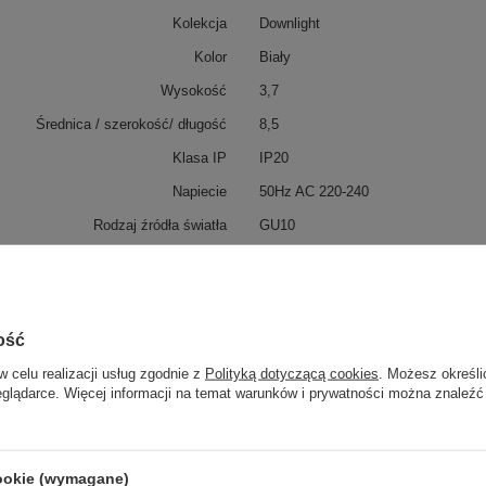
Kolekcja
Downlight
Kolor
Biały
Wysokość
3,7
Średnica / szerokość/ długość
8,5
Klasa IP
IP20
Napiecie
50Hz AC 220-240
Rodzaj źródła światła
GU10
Ilość źródeł światła
1
Moc (Watt)
10
Kształt otworu montażowego
Round
ość
Wymiary otworu montażowego
7
w celu realizacji usług zgodnie z
Polityką dotyczącą cookies
. Możesz określi
eglądarce. Więcej informacji na temat warunków i prywatności można znaleźć
Wykonanie
Aluminum
Głebokość otworu montażowego
52
zialny za ten produkt na terenie UE
Maytoni GmbH
Więcej
cookie (wymagane)