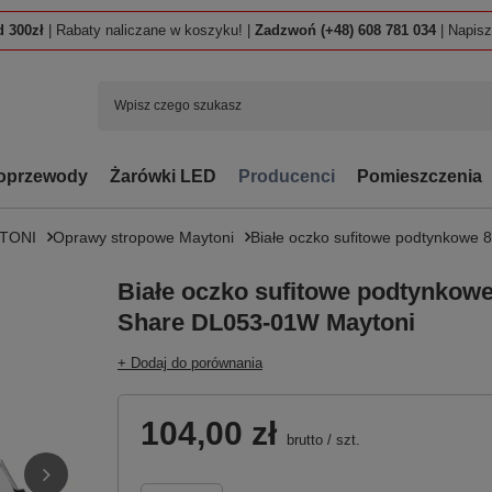
 300zł
| Rabaty naliczane w koszyku! |
Zadzwoń (+48) 608 781 034
| Napis
oprzewody
Żarówki LED
Producenci
Pomieszczenia
TONI
Oprawy stropowe Maytoni
Białe oczko sufitowe podtynkow
Białe oczko sufitowe podtynkow
Share DL053-01W Maytoni
+ Dodaj do porównania
104,00 zł
brutto
/
szt.