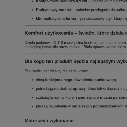
Kompaktowa średnica 8,5 cm
– idealna do mniejszyc
Podtynkowy montaż
– subtelne przyleganie do sufit
Minimalistyczna forma
– ponadczasowy styl, który ni
Komfort użytkowania – światło, które działa d
Dzięki podstawie GU10 masz pełną kontrolę nad charakterem 
cieplejszą barwę dla strefy relaksu. Biała oprawa wtapia się 
Dla kogo ten produkt będzie najlepszym wy
Ten model jest idealny dla osób, które:
chcą
funkcjonalnego oświetlenia punktowego
,
potrzebują
neutralnej oprawy
, która łatwo dopasuje si
szukają lampy, w której
samo światło można persona
planują oświetlenie w
mniejszych pomieszczeniach lu
Materiały i wykonanie