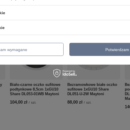
kie
kie
dzam wymagane
Potwierdzam 
wy
Biało-czarne oczko sufitowe
Bezramowkowe białe oczko
Be
podtynkowe 8,5cm 1xGU10
sufitowe 1xGU10 Share
po
i
Share DL053-01WB Maytoni
DL051-U-2W Maytoni
DL
Ma
104,00 zł
88,00 zł
/
szt.
/
szt.
14