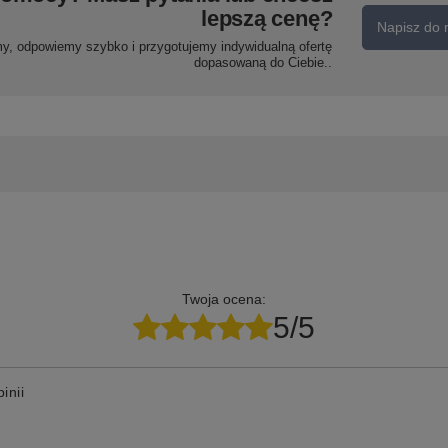
lepszą cenę?
Napisz do 
my, odpowiemy szybko i przygotujemy indywidualną ofertę
dopasowaną do Ciebie..
Twoja ocena:
5/5
inii