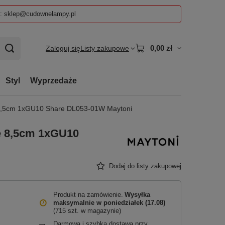
z: sklep@cudownelampy.pl
0,00 zł
Zaloguj się
Listy zakupowe
Styl
Wyprzedaże
e 8,5cm 1xGU10 Share DL053-01W Maytoni
e 8,5cm 1xGU10
Dodaj do listy zakupowej
Produkt na zamówienie
Wysyłka
maksymalnie
w poniedziałek (17.08)
(715 szt. w magazynie)
Darmowa i szybka dostawa przy