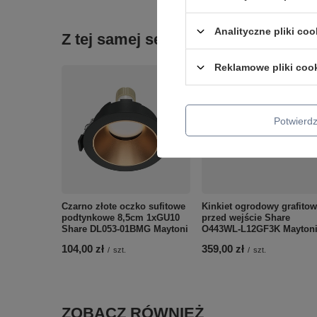
Analityczne pliki coo
Z tej samej serii:
Reklamowe pliki coo
Potwier
Czarno złote oczko sufitowe
Kinkiet ogrodowy grafito
podtynkowe 8,5cm 1xGU10
przed wejście Share
Share DL053-01BMG Maytoni
O443WL-L12GF3K Mayton
104,00 zł
359,00 zł
/
szt.
/
szt.
ZOBACZ RÓWNIEŻ