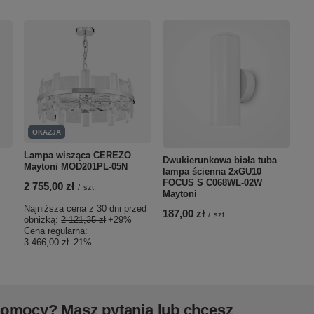
OKAZJA
Lampa wisząca CEREZO
Dwukierunkowa biała tuba
Maytoni MOD201PL-05N
lampa ścienna 2xGU10
FOCUS S C068WL-02W
2 755,00 zł
/
szt.
Maytoni
Najniższa cena z 30 dni przed
187,00 zł
/
szt.
obniżką:
2 121,35 zł
+29%
Cena regularna:
3 466,00 zł
-21%
pomocy? Masz pytania lub chcesz