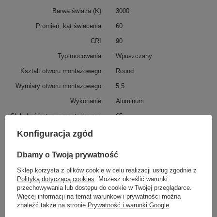
Barwa światła (K)
3000
Promień, kąt świecenia
60
CRI
90
Typ mocowania
Wpuszczany
Kształt otworu montażowego
Round
Wymiary otworu montażowego
5,5
Wykonanie
Aluminum
Głebokość otworu montażowego
65
Podmiot odpowiedzialny za ten
Maytoni GmbH
Więcej
Konfiguracja zgód
produkt na terenie UE
Dbamy o Twoją prywatność
Sklep korzysta z plików cookie w celu realizacji usług zgodnie z
Z tej samej serii:
Polityką dotyczącą cookies
. Możesz określić warunki
przechowywania lub dostępu do cookie w Twojej przeglądarce.
Więcej informacji na temat warunków i prywatności można
znaleźć także na stronie
Prywatność i warunki Google
.