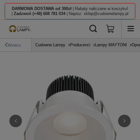
DARMOWA DOSTAWA od 300zł
| Rabaty naliczane w koszyku!
|
Zadzwoń (+48) 608 781 034
| Napisz: sklep@cudownelampy.pl
Cudowne Lampy
Producenci
Lampy MAYTONI
Opra
Wstecz