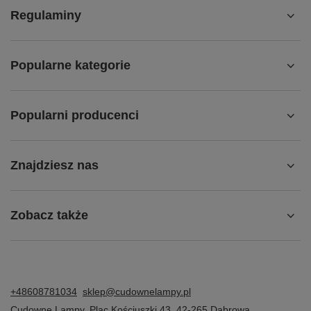
Regulaminy
Popularne kategorie
Popularni producenci
Znajdziesz nas
Zobacz także
+48608781034
sklep@cudownelampy.pl
Cudowne Lampy
,
Plac Kościuszki 43
,
42-265
Dąbrowa