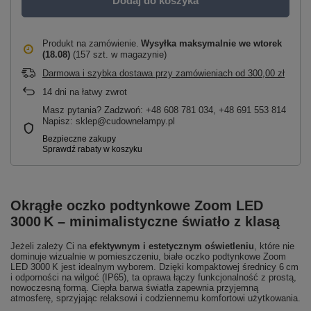
Dodaj do koszyka
Produkt na zamówienie
Wysyłka maksymalnie
we wtorek
(18.08)
(157 szt. w magazynie)
Darmowa i szybka dostawa przy zamówieniach
od
300,00 zł
14
dni na łatwy zwrot
Masz pytania? Zadzwoń: +48 608 781 034, +48 691 553 814
Napisz: sklep@cudownelampy.pl
Okrągłe oczko podtynkowe Zoom LED
3000 K – minimalistyczne światło z klasą
Jeżeli zależy Ci na
efektywnym i estetycznym oświetleniu
, które nie
dominuje wizualnie w pomieszczeniu, białe oczko podtynkowe Zoom
LED 3000 K jest idealnym wyborem. Dzięki kompaktowej średnicy 6 cm
i odporności na wilgoć (IP65), ta oprawa łączy funkcjonalność z prostą,
nowoczesną formą. Ciepła barwa światła zapewnia przyjemną
atmosferę, sprzyjając relaksowi i codziennemu komfortowi użytkowania.