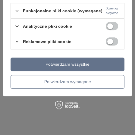
Zawsze
Funkcjonalne pliki cookie (wymagane)
aktywne
Analityczne pliki cookie
PROMOCJA
Białe oczko podtynkowe LED 4000K IP65 Zoom
Czarne okrągłe oczk
DL034-L12W4K-W Maytoni
IP65 LED 3000K Zoo
Reklamowe pliki cookie
Maytoni
260,00 zł
/
szt.
300,90 zł
/
szt.
Najniższa cena z 30 
Potwierdzam wszystkie
354,00 zł
-15%
Potwierdzam wymagane