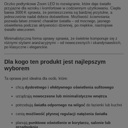
Oczko podtynkowe Zoom LED to rozwiązanie, które daje światło
przyjazne dla wzroku i komfortowe w codziennym użytkowaniu. Ciepła
barwa 3000 K sprawia, że pomieszczenia są bardziej przytulne, a
jednocześnie nadal dobrze doświetlone. Możliwość ściemniania
pozwala łatwo zmienić charakter światła – od mocnego, jasnego
oświetlenia podczas aktywności dziennej, po miękkie, nastrojowe
światło wieczorem.
Minimalistyczna forma oprawy sprawia, że świetnie komponuje się z
różnymi stylami aranżacyjnymi – od nowoczesnych i skandynawskich,
po klasyczne i eleganckie.
Dla kogo ten produkt jest najlepszym
wyborem
Ta oprawa jest idealna dla osób, które:
chcą
dyskretnego i efektywnego oświetlenia sufitowego
urządzają
nowoczesne lub minimalistyczne wnętrza
potrzebują
światła odpornego na wilgoć
do łazienki lub kuchni
cenią
możliwość płynnej regulacji natężenia światła
planują
punktowe oświetlenie w korytarzu, salonie lub
przedpokoju