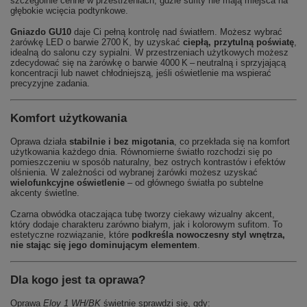
szczególnie cenne w przestrzeniach, gdzie sufity nie mają miejsca na
głębokie wcięcia podtynkowe.
Gniazdo GU10
daje Ci pełną kontrolę nad światłem. Możesz wybrać
żarówkę LED o barwie 2700 K, by uzyskać
ciepłą, przytulną poświatę
,
idealną do salonu czy sypialni. W przestrzeniach użytkowych możesz
zdecydować się na żarówkę o barwie 4000 K – neutralną i sprzyjającą
koncentracji lub nawet chłodniejszą, jeśli oświetlenie ma wspierać
precyzyjne zadania.
Komfort użytkowania
Oprawa działa
stabilnie i bez migotania
, co przekłada się na komfort
użytkowania każdego dnia. Równomierne światło rozchodzi się po
pomieszczeniu w sposób naturalny, bez ostrych kontrastów i efektów
olśnienia. W zależności od wybranej żarówki możesz uzyskać
wielofunkcyjne oświetlenie
– od głównego światła po subtelne
akcenty świetlne.
Czarna obwódka otaczająca tubę tworzy ciekawy wizualny akcent,
który dodaje charakteru zarówno białym, jak i kolorowym sufitom. To
estetyczne rozwiązanie, które
podkreśla nowoczesny styl wnętrza,
nie stając się jego dominującym elementem
.
Dla kogo jest ta oprawa?
Oprawa
Eloy 1 WH/BK
świetnie sprawdzi się, gdy: