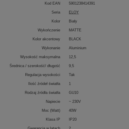
Kod EAN
5901238414391
Seria
ELOY
Kolor
Biały
Wykończenie
MATTE
Kolor akcentowy
BLACK
Wykonanie
Aluminium
Wysokość maksymalna
12,5
Średnica / szerokość/ długość
9,5
Regulacja wysokości
Tak
Ilość źródeł światła
1
Rodzaj źródła światła
GU10
Napiecie
~ 230V
Moc (Watt)
40W
Klasa IP
IP20
Gwarancja w latach
2