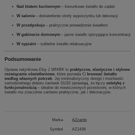
Nad blatem kuchennym
– kierunkowe światło do zadań
W salonie
– doświetlenie strefy wypoczynku lub dekoracji
W przedpokoju
– praktyczne prowadzenie światłem
W gabinecie domowym
– jasne światło sprzyjające koncentracji
W sypialni
– subtelne światło relaksacyjne
Podsumowanie
Oprawa natynkowa
Eloy 1 WH/BK
to
praktyczne, elastyczne i stylowe
rozwiązanie oświetleniowe
, które pozwala Ci
kreować światło
według własnych potrzeb
. Jej minimalistyczny design i możliwość
samodzielnego doboru żarówek GU10 sprawiają, że łączy
estetykę z
funkcjonalnością
– idealne do nowoczesnych przestrzeni, w których
światło ma znaczenie zarówno praktyczne, jak i dekoracyjne.
Marka
AZzardo
Symbol
AZ1439