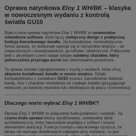
Oprawa natynkowa
Eloy 1 WH/BK
– klasyka
w nowoczesnym wydaniu z kontrolą
światła GU10
Biało‑czarna oprawa natynkowa
Eloy 1 WH/BK
to
uniwersalne
oświetlenie sufitowe
, które łączy
estetyczny design z praktyczną
funkcją kierunkowego światła
. Jej kompaktowa, minimalistyczna
forma sprawia, że doskonale wpisuje się w różnorodne wnętrza – od
nowoczesnych i skandynawskich, po loftowe i eklektyczne. Połączenie
bieli z akcentami czerni nadaje lampie
subtelny charakter, który
jednocześnie przyciąga wzrok
bez dominowania przestrzeni.
Ta oprawa została zaprojektowana z myślą o osobach, które chcą
aktywnie kształtować światło w swoim wnętrzu
. Dzięki
kompatybilności z żarówkami
GU10
możesz samodzielnie dobierać
barwę, moc i charakter oświetlenia od ciepłego światła sprzyjającego
relaksowi, po bardziej neutralne lub chłodniejsze do pracy i koncentracji.
Dlaczego warto wybrać
Eloy 1 WH/BK
?
Oprawa
Eloy 1 WH/BK
to połączenie funkcjonalności i estetyki. Jej
czarno‑biała oprawa
tworzy wyrafinowany, uniwersalny detal
architektoniczny, który harmonijnie współgra z sufitem i innymi
elementami aranżacji. Funkcja montażu natynkowego oznacza, że
lampa nie wymaga dodatkowych zabiegów przy instalacji, co jest