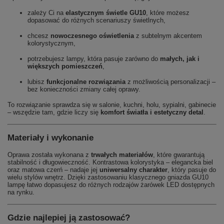
zależy Ci na
elastycznym świetle GU10
, które możesz
dopasować do różnych scenariuszy świetlnych,
chcesz
nowoczesnego oświetlenia
z subtelnym akcentem
kolorystycznym,
potrzebujesz lampy, która pasuje zarówno do
małych, jak i
większych pomieszczeń
,
lubisz
funkcjonalne rozwiązania
z możliwością personalizacji –
bez konieczności zmiany całej oprawy.
To rozwiązanie sprawdza się w salonie, kuchni, holu, sypialni, gabinecie
– wszędzie tam, gdzie liczy się
komfort światła i estetyczny detal
.
Materiały i wykonanie
Oprawa została wykonana z
trwałych materiałów
, które gwarantują
stabilność i długowieczność. Kontrastowa kolorystyka – elegancka biel
oraz matowa czerń – nadaje jej
uniwersalny charakter
, który pasuje do
wielu stylów wnętrz. Dzięki zastosowaniu klasycznego gniazda GU10
lampę łatwo dopasujesz do różnych rodzajów żarówek LED dostępnych
na rynku.
Gdzie najlepiej ją zastosować?