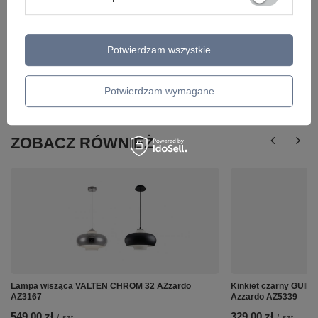
Potwierdzam wszystkie
Potwierdzam wymagane
ZOBACZ RÓWNIEŻ
Lampa wisząca VALTEN CHROM 32 AZzardo
Kinkiet czarny GUID
AZ3167
Azzardo AZ5339
549,00 zł
329,00 zł
/
szt.
/
szt.