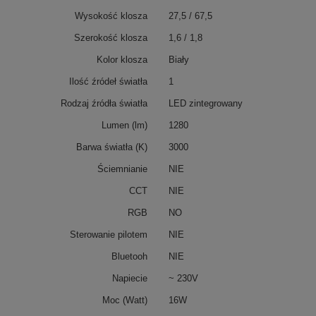
Wysokość klosza
27,5 / 67,5
Szerokość klosza
1,6 / 1,8
Kolor klosza
Biały
Ilość źródeł światła
1
Rodzaj źródła światła
LED zintegrowany
Lumen (lm)
1280
Barwa światła (K)
3000
Ściemnianie
NIE
CCT
NIE
RGB
NO
Sterowanie pilotem
NIE
Bluetooh
NIE
Napiecie
~ 230V
Moc (Watt)
16W