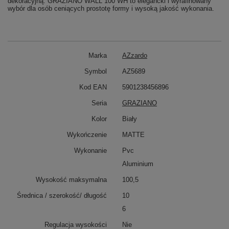
dekoracyjną. GRAZIANO WALL 100 WH to elegancki i wyrafinowany
wybór dla osób ceniących prostotę formy i wysoką jakość wykonania.
Marka
AZzardo
Symbol
AZ5689
Kod EAN
5901238456896
Seria
GRAZIANO
Kolor
Biały
Wykończenie
MATTE
Wykonanie
Pvc
Aluminium
Wysokość maksymalna
100,5
Średnica / szerokość/ długość
10
6
Regulacja wysokości
Nie