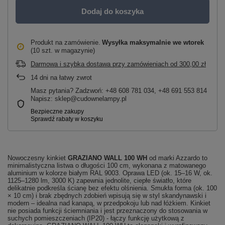
Dodaj do koszyka
Produkt na zamówienie
Wysyłka maksymalnie
we wtorek
(10 szt. w magazynie)
Darmowa i szybka dostawa przy zamówieniach
od
300,00 zł
14
dni na łatwy zwrot
Masz pytania? Zadzwoń: +48 608 781 034, +48 691 553 814
Napisz: sklep@cudownelampy.pl
Nowoczesny kinkiet
GRAZIANO WALL 100 WH
od marki Azzardo to
minimalistyczna listwa o długości 100 cm, wykonana z matowanego
aluminium w kolorze białym RAL 9003. Oprawa LED (ok. 15–16 W, ok.
1125–1280 lm, 3000 K) zapewnia jednolite, ciepłe światło, które
delikatnie podkreśla ścianę bez efektu olśnienia. Smukła forma (ok. 100
× 10 cm) i brak zbędnych zdobień wpisują się w styl skandynawski i
modern – idealna nad kanapą, w przedpokoju lub nad łóżkiem. Kinkiet
nie posiada funkcji ściemniania i jest przeznaczony do stosowania w
suchych pomieszczeniach (IP20) - łączy funkcję użytkową z