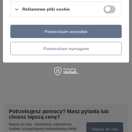
Oprawa COSTA ARM TRACK 12W do systemu
Biały okrągły plafon 
Reklamowe pliki cookie
trójfazowego TRACK 3LINE Azzardo AZ3486
PANDINO 40 CCT SW
AZ3487 kolor do wyboru
AZZARDO AZ6591
275,00 zł
369,00 zł
/
szt.
/
szt.
Potwierdzam wszystkie
Potwierdzam wymagane
Potrzebujesz pomocy? Masz pytania lub
chcesz lepszą cenę?
Napisz do nas - doradzimy, odpowiemy
Napisz do nas
szybko i przygotujemy indywidualną ofertę