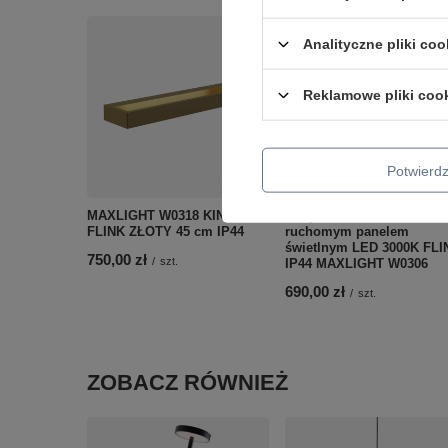
Analityczne pliki coo
Reklamowe pliki coo
Potwier
MAXLIGHT W0318 KINKIET
Biały kinkiet 45cm z
FLINK ZŁOTY 45 cm IP44
ruchomym panelem
świetlnym LED 3000K FLI
750,00 zł
/
szt.
IP44 MAXLIGHT W0306
690,00 zł
/
szt.
ZOBACZ RÓWNIEŻ