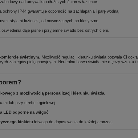
, zabudowy nad umywalką i dłuższych ścian w łazience.
a ochrony IP44 gwarantuje odporność na zachlapania i parę wodną.
nymi stylami łazienek, od nowoczesnych po klasyczne.
świetlenia daje jasne i przyjemne światło bez ostrych cieni.
komforcie świetlnym
. Możliwość regulacji kierunku światła pozwala Ci dokła
wych zabiegów pielęgnacyjnych. Neutralna barwa światła nie męczy wzroku i 
yborem?
nkowego z możliwością personalizacji kierunku światła
.
ami lub przy strefie kąpielowej.
ia LED odporne na wilgoć
.
tycznego kinkietu
łatwego do dopasowania do każdej aranżacji.