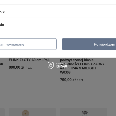
kie
kie
dzam wymagane
Potwierdzam 
MAXLIGHT W0319 KINKIET
Podłużny kinkiet o
FLINK ZŁOTY 60 cm IP44
podwyższonej klasie
NK
szczelności FLINK CZARNY
890,00 zł
/
szt.
60 cm IP44 MAXLIGHT
W0309
790,00 zł
/
szt.