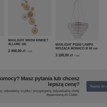
MAXLIGHT W0354 KINKIET
ALLURE 10L
MAXLIGHT P0260 LAMPA
WISZĄCA MONACO Ø 60 cm
2 490,00 zł
/
szt.
3 188,00 zł
/
szt.
pomocy? Masz pytania lub chcesz
lepszą cenę?
Napisz do 
my, odpowiemy szybko i przygotujemy indywidualną ofertę
dopasowaną do Ciebie..