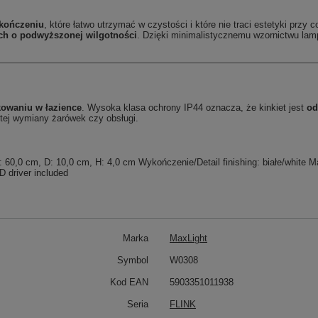
ykończeniu
, które łatwo utrzymać w czystości i które nie traci estetyki prz
ch o podwyższonej wilgotności
. Dzięki minimalistycznemu wzornictwu lamp
owaniu w łazience
. Wysoka klasa ochrony IP44 oznacza, że kinkiet jest
od
stej wymiany żarówek czy obsługi.
0 cm, D: 10,0 cm, H: 4,0 cm Wykończenie/Detail finishing: białe/white Mater
 driver included
Marka
MaxLight
Symbol
W0308
Kod EAN
5903351011938
Seria
FLINK