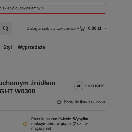
z: sklep@cudownelampy.pl
0,00 zł
Zaloguj się
Listy zakupowe
Styl
Wyprzedaże
z ruchomym źródłem
LIGHT W0308
Dodaj do listy zakupowej
Produkt na zamówienie
Wysyłka
maksymalnie
w piątek
(2 szt. w
magazynie)