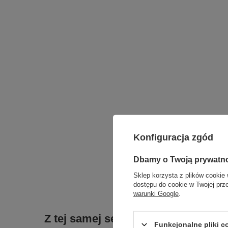
Konfiguracja zgód
Dbamy o Twoją prywatn
Sklep korzysta z plików cookie 
Podmiot odpowied
dostępu do cookie w Twojej prz
warunki Google
.
Z tej samej serii:
Funkcjonalne pliki 