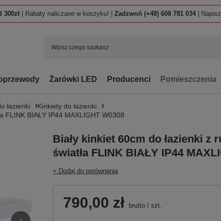
 300zł
| Rabaty naliczane w koszyku! |
Zadzwoń (+48) 608 781 034
| Napis
oprzewody
Żarówki LED
Producenci
Pomieszczenia
o łazienki
Kinkiety do łazienki
iatła FLINK BIAŁY IP44 MAXLIGHT W0308
Biały kinkiet 60cm do łazienki 
światła FLINK BIAŁY IP44 MAX
+ Dodaj do porównania
790,00 zł
brutto
/
szt.