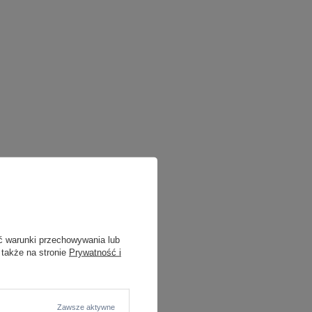
ć warunki przechowywania lub
NDYTOWA
Więcej
 także na stronie
Prywatność i
Zawsze aktywne