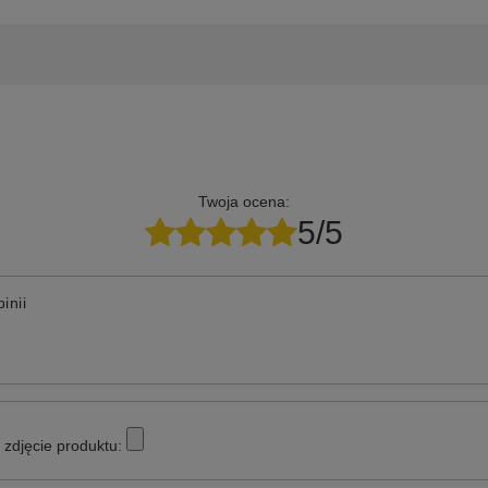
Twoja ocena:
5/5
inii
zdjęcie produktu: