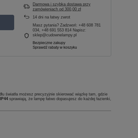
Darmowa i szybka dostawa przy
zamówieniach
od
300,00 zł
14
dni na łatwy zwrot
Masz pytania? Zadzwoń: +48 608 781
034, +48 691 553 814 Napisz:
sklep@cudownelampy.pl
łu światła możesz precyzyjnie skierować wiązkę tam, gdzie
IP44
sprawiają, że lampę łatwo dopasujesz do każdej łazienki,