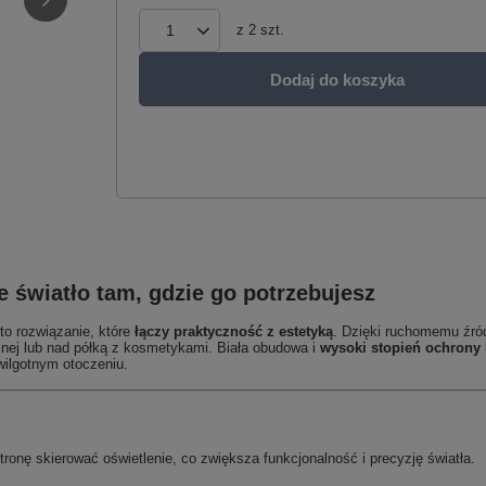
z
2
szt.
Dodaj do koszyka
e światło tam, gdzie go potrzebujesz
to rozwiązanie, które
łączy praktyczność z estetyką
. Dzięki ruchomemu źród
cyjnej lub nad półką z kosmetykami. Biała obudowa i
wysoki stopień ochrony 
ilgotnym otoczeniu.
ronę skierować oświetlenie, co zwiększa funkcjonalność i precyzję światła.