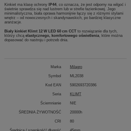
Kinkiet ma klasę ochrony
IP44
, co oznacza, że jest odporny na wilgoć i
świetnie sprawdza się nad lustrem lub w strefie łazienkowej. Jego
minimalistyczna, biała oprawa harmonijnie łączy się z różnymi stylami
wnętrz – od nowoczesnych i skandynawskich, po bardziej klasyczne
aranżacje.
Biały kinkiet Klimt 12 W LED 60 cm CCT
to rozwiązanie dla tych,
którzy chcą
elastycznego, komfortowego oświetlenia
, które można
dopasować do nastroju i potrzeb dnia.
Marka
Milagro
Symbol
ML2038
Kod EAN
5902693720386
Seria
KLIMT
Ściemnianie
NIE
ŚREDNIA ŻYWOTNOŚĆ
20000h
CRI
80
Średnica / szerokość/ długość
45mm