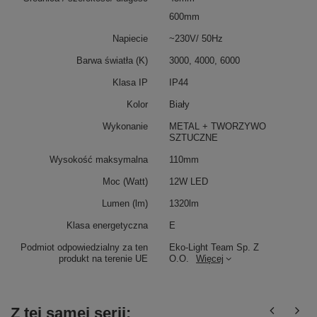
600mm
Napiecie
~230V/ 50Hz
Barwa światła (K)
3000, 4000, 6000
Klasa IP
IP44
Kolor
Biały
Wykonanie
METAL + TWORZYWO
SZTUCZNE
Wysokość maksymalna
110mm
Moc (Watt)
12W LED
Lumen (lm)
1320lm
Klasa energetyczna
E
Podmiot odpowiedzialny za ten
Eko-Light Team Sp. Z
produkt na terenie UE
O.O.
Więcej
Z tej samej serii: