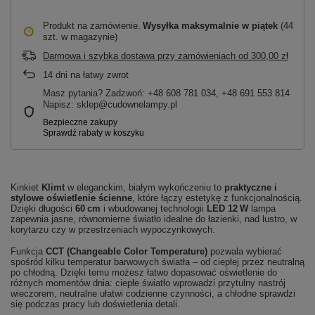
Produkt na zamówienie
Wysyłka maksymalnie
w piątek
(44
szt. w magazynie)
Darmowa i szybka dostawa przy zamówieniach
od
300,00 zł
14
dni na łatwy zwrot
Masz pytania? Zadzwoń: +48 608 781 034, +48 691 553 814
Napisz: sklep@cudownelampy.pl
Kinkiet
Klimt
w eleganckim, białym wykończeniu to
praktyczne i
stylowe oświetlenie ścienne
, które łączy estetykę z funkcjonalnością.
Dzięki długości
60 cm
i wbudowanej technologii
LED 12 W
lampa
zapewnia jasne, równomierne światło idealne do łazienki, nad lustro, w
korytarzu czy w przestrzeniach wypoczynkowych.
Funkcja
CCT (Changeable Color Temperature)
pozwala wybierać
spośród kilku temperatur barwowych światła – od ciepłej przez neutralną
po chłodną. Dzięki temu możesz łatwo dopasować oświetlenie do
różnych momentów dnia: ciepłe światło wprowadzi przytulny nastrój
wieczorem, neutralne ułatwi codzienne czynności, a chłodne sprawdzi
się podczas pracy lub doświetlenia detali.