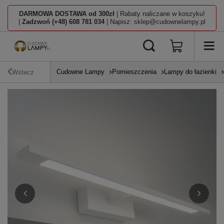
DARMOWA DOSTAWA od 300zł
| Rabaty naliczane w koszyku!
|
Zadzwoń (+48) 608 781 034
| Napisz: sklep@cudownelampy.pl
Cudowne Lampy
Pomieszczenia
Lampy do łazienki
Wstecz