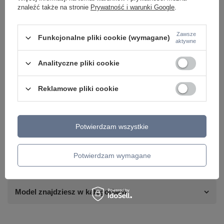
znaleźć także na stronie
Prywatność i warunki Google
.
Zawsze
Funkcjonalne pliki cookie (wymagane)
aktywne
Analityczne pliki cookie
Reklamowe pliki cookie
Potrzebujesz pomocy? Masz pytania lub
chcesz lepszą cenę?
Potwierdzam wszystkie
Napisz do nas - doradzimy, odpowiemy
Napisz do nas
szybko i przygotujemy indywidualną ofertę
dopasowaną do Ciebie..
Potwierdzam wymagane
Model znajdziesz w kategoriach