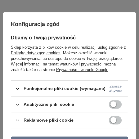
Konfiguracja zgód
ZOBACZ RÓWNIEŻ
Dbamy o Twoją prywatność
Sklep korzysta z plików cookie w celu realizacji usług zgodnie z
Polityką dotyczącą cookies
. Możesz określić warunki
przechowywania lub dostępu do cookie w Twojej przeglądarce.
Więcej informacji na temat warunków i prywatności można
znaleźć także na stronie
Prywatność i warunki Google
.
Zawsze
Funkcjonalne pliki cookie (wymagane)
Lampa sufitowa, plafon MONZA II R 50 SMART
Okrągły plafon sufi
aktywne
4000K WHITE Azzardo AZ3248
BLACK AZZARDO AZ
599,00 zł
549,00 zł
Analityczne pliki cookie
/
szt.
/
szt.
Reklamowe pliki cookie