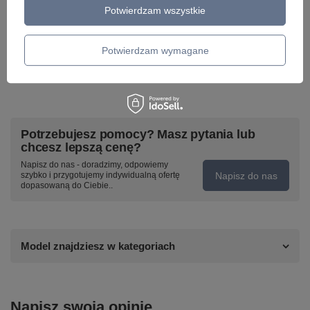
Potwierdzam wszystkie
Potwierdzam wymagane
Potrzebujesz pomocy? Masz pytania lub
chcesz lepszą cenę?
Napisz do nas - doradzimy, odpowiemy
Napisz do nas
szybko i przygotujemy indywidualną ofertę
dopasowaną do Ciebie..
Model znajdziesz w kategoriach
Napisz swoją opinię