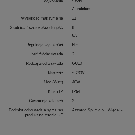
Wykonanie
Szkło
Aluminium
Wysokość maksymalna
21
Średnica / szerokość/ długość
9
8,3
Regulacja wysokości
Nie
Ilość źródeł światła
2
Rodzaj źródła światła
GU10
Napiecie
~ 230V
Moc (Watt)
40W
Klasa IP
IP54
Gwarancja w latach
2
Podmiot odpowiedzialny za ten
Azzardo Sp. z o.o.
Więcej
produkt na terenie UE