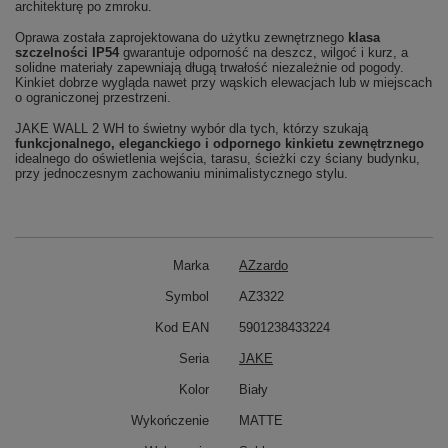
architekturę po zmroku.
Oprawa została zaprojektowana do użytku zewnętrznego
klasa
szczelności IP54
gwarantuje odporność na deszcz, wilgoć i kurz, a
solidne materiały zapewniają długą trwałość niezależnie od pogody.
Kinkiet dobrze wygląda nawet przy wąskich elewacjach lub w miejscach
o ograniczonej przestrzeni.
JAKE WALL 2 WH to świetny wybór dla tych, którzy szukają
funkcjonalnego, eleganckiego i odpornego kinkietu zewnętrznego
idealnego do oświetlenia wejścia, tarasu, ścieżki czy ściany budynku,
przy jednoczesnym zachowaniu minimalistycznego stylu.
Marka
AZzardo
Symbol
AZ3322
Kod EAN
5901238433224
Seria
JAKE
Kolor
Biały
Wykończenie
MATTE