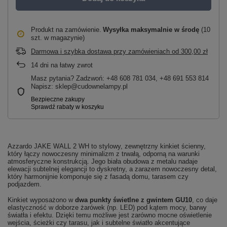
Produkt na zamówienie
Wysyłka maksymalnie
w środę
(10
szt. w magazynie)
Darmowa i szybka dostawa przy zamówieniach
od
300,00 zł
14
dni na łatwy zwrot
Masz pytania? Zadzwoń: +48 608 781 034, +48 691 553 814
Napisz: sklep@cudownelampy.pl
Azzardo JAKE WALL 2 WH to stylowy, zewnętrzny kinkiet ścienny,
który łączy nowoczesny minimalizm z trwałą, odporną na warunki
atmosferyczne konstrukcją. Jego biała obudowa z metalu nadaje
elewacji subtelnej elegancji to dyskretny, a zarazem nowoczesny detal,
który harmonijnie komponuje się z fasadą domu, tarasem czy
podjazdem.
Kinkiet wyposażono w
dwa punkty świetlne z gwintem GU10
, co daje
elastyczność w doborze żarówek (np. LED) pod kątem mocy, barwy
światła i efektu. Dzięki temu możliwe jest zarówno mocne oświetlenie
wejścia, ścieżki czy tarasu, jak i subtelne światło akcentujące