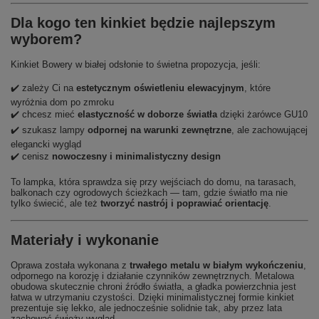
Dla kogo ten kinkiet będzie najlepszym
wyborem?
Kinkiet Bowery w białej odsłonie to świetna propozycja, jeśli:
✔️ zależy Ci na
estetycznym oświetleniu elewacyjnym
, które
wyróżnia dom po zmroku
✔️ chcesz mieć
elastyczność w doborze światła
dzięki żarówce GU10
✔️ szukasz lampy
odpornej na warunki zewnętrzne
, ale zachowującej
elegancki wygląd
✔️ cenisz
nowoczesny i minimalistyczny design
To lampka, która sprawdza się przy wejściach do domu, na tarasach,
balkonach czy ogrodowych ścieżkach — tam, gdzie światło ma nie
tylko świecić, ale też
tworzyć nastrój i poprawiać orientację
.
Materiały i wykonanie
Oprawa została wykonana z
trwałego metalu w białym wykończeniu
,
odpornego na korozję i działanie czynników zewnętrznych. Metalowa
obudowa skutecznie chroni źródło światła, a gładka powierzchnia jest
łatwa w utrzymaniu czystości. Dzięki minimalistycznej formie kinkiet
prezentuje się lekko, ale jednocześnie solidnie tak, aby przez lata
zachować świeży wygląd.