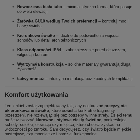
Nowoczesna biała tuba
– minimalistyczna forma, która pasuje
do wielu elewacji
Żarówka GU10 według Twoich preferencji
– kontroluj moc i
barwę światła
Kierunkowe światło
– idealne do podświetlenia wejścia,
schodów lub detali architektonicznych
Klasa odporności IP54
– zabezpieczenie przed deszczem,
wilgocią i kurzem
Wytrzymała konstrukcja
– solidne materiały gwarantują długą
żywotność
Łatwy montaż
– intuicyjna instalacja bez zbędnych komplikacji
Komfort użytkowania
Ten kinkiet został zaprojektowany tak, aby dostarczać
precyzyjnie
ukierunkowane światło
, które oświetla konkretne fragmenty
przestrzeni, nie rozlewając się bez potrzeby w inne strefy. Dzięki temu
możesz tworzyć
klarowne i stylowe efekty świetlne
, podkreślając
schody, ścieżki, elewacje czy miejsca, które chcesz zyskać na
widoczności po zmroku. Sam decydujesz, czy światło będzie miękkie i
nastrojowe, czy mocniejsze i bardziej funkcjonalne.