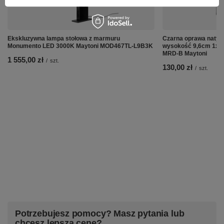
Ekskluzywna lampa stołowa z marmuru
Czarna oprawa natyn
Monumento LED 3000K Maytoni MOD467TL-L9B3K
wysokość 9,6cm 1x
MRD-B Maytoni
1 555,00 zł
/
szt.
130,00 zł
/
szt.
Potrzebujesz pomocy? Masz pytania lub
chcesz lepszą cenę?