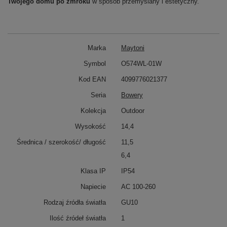
Twojego domu po zmroku
w sposób przemyślany i estetyczny.
Marka
Maytoni
Symbol
O574WL-01W
Kod EAN
4099776021377
Seria
Bowery
Kolekcja
Outdoor
Wysokość
14,4
Średnica / szerokość/ długość
11,5
6,4
Klasa IP
IP54
Napiecie
AC 100-260
Rodzaj źródła światła
GU10
Ilość źródeł światła
1