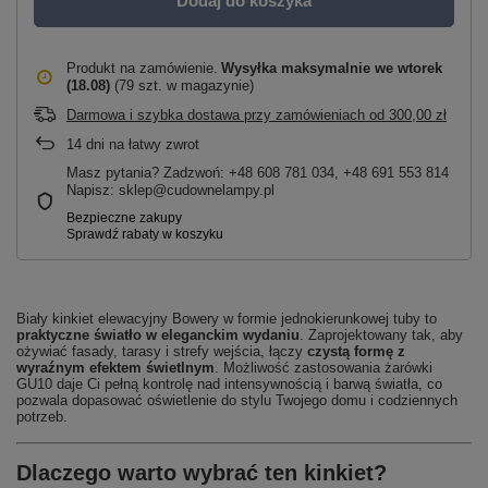
Dodaj do koszyka
Produkt na zamówienie
Wysyłka maksymalnie
we wtorek
(18.08)
(79 szt. w magazynie)
Darmowa i szybka dostawa przy zamówieniach
od
300,00 zł
14
dni na łatwy zwrot
Masz pytania? Zadzwoń: +48 608 781 034, +48 691 553 814
Napisz: sklep@cudownelampy.pl
Biały kinkiet elewacyjny Bowery w formie jednokierunkowej tuby to
praktyczne światło w eleganckim wydaniu
. Zaprojektowany tak, aby
ożywiać fasady, tarasy i strefy wejścia, łączy
czystą formę z
wyraźnym efektem świetlnym
. Możliwość zastosowania żarówki
GU10 daje Ci pełną kontrolę nad intensywnością i barwą światła, co
pozwala dopasować oświetlenie do stylu Twojego domu i codziennych
potrzeb.
Dlaczego warto wybrać ten kinkiet?