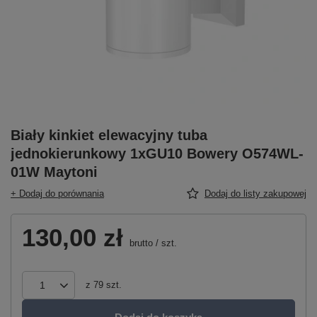
Biały kinkiet elewacyjny tuba
jednokierunkowy 1xGU10 Bowery O574WL-
01W Maytoni
+ Dodaj do porównania
Dodaj do listy zakupowej
130,00 zł
brutto
/
szt.
z
79
szt.