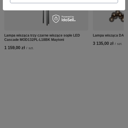
Lampa wisząca trzy czarne wiszące sople LED
Lampa wisząca DAL
Cascade MOD132PL-L18BK Maytoni
3 135,00 zł
/
szt.
1 159,00 zł
/
szt.