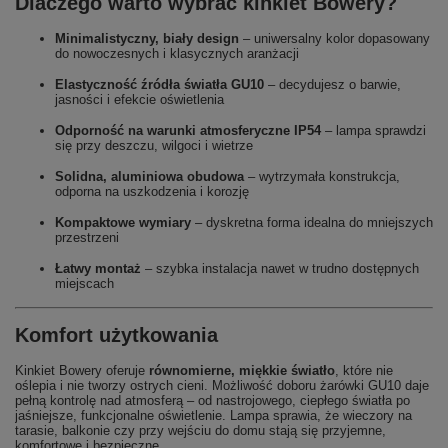
Dlaczego warto wybrać kinkiet Bowery?
Minimalistyczny, biały design
– uniwersalny kolor dopasowany
do nowoczesnych i klasycznych aranżacji
Elastyczność źródła światła GU10
– decydujesz o barwie,
jasności i efekcie oświetlenia
Odporność na warunki atmosferyczne IP54
– lampa sprawdzi
się przy deszczu, wilgoci i wietrze
Solidna, aluminiowa obudowa
– wytrzymała konstrukcja,
odporna na uszkodzenia i korozję
Kompaktowe wymiary
– dyskretna forma idealna do mniejszych
przestrzeni
Łatwy montaż
– szybka instalacja nawet w trudno dostępnych
miejscach
Komfort użytkowania
Kinkiet Bowery oferuje
równomierne, miękkie światło
, które nie
oślepia i nie tworzy ostrych cieni. Możliwość doboru żarówki GU10 daje
pełną kontrolę nad atmosferą – od nastrojowego, ciepłego światła po
jaśniejsze, funkcjonalne oświetlenie. Lampa sprawia, że wieczory na
tarasie, balkonie czy przy wejściu do domu stają się przyjemne,
komfortowe i bezpieczne.