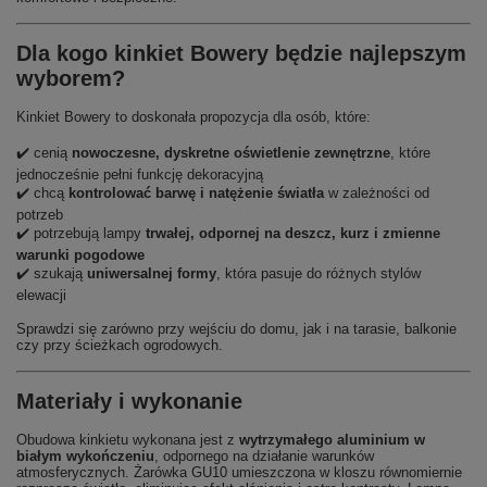
Dla kogo kinkiet Bowery będzie najlepszym
wyborem?
Kinkiet Bowery to doskonała propozycja dla osób, które:
✔️ cenią
nowoczesne, dyskretne oświetlenie zewnętrzne
, które
jednocześnie pełni funkcję dekoracyjną
✔️ chcą
kontrolować barwę i natężenie światła
w zależności od
potrzeb
✔️ potrzebują lampy
trwałej, odpornej na deszcz, kurz i zmienne
warunki pogodowe
✔️ szukają
uniwersalnej formy
, która pasuje do różnych stylów
elewacji
Sprawdzi się zarówno przy wejściu do domu, jak i na tarasie, balkonie
czy przy ścieżkach ogrodowych.
Materiały i wykonanie
Obudowa kinkietu wykonana jest z
wytrzymałego aluminium w
białym wykończeniu
, odpornego na działanie warunków
atmosferycznych. Żarówka GU10 umieszczona w kloszu równomiernie