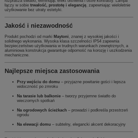
rozprasza światło, eliminując efekt olśnienia i ostre kontrasty. Lampa
łączy w sobie
trwałość, prostotę i elegancję
, zapewniając wieloletnie
użytkowanie bez utraty estetyki.
Jakość i niezawodność
Produkt pochodzi od marki
Maytoni
, znanej z wysokiej jakości i
solidnego wykonania. Wysoka klasa szczelności IP54 zapewnia
bezpieczeństwo użytkowania w trudnych warunkach zewnętrznych, a
aluminiowa konstrukcja gwarantuje odporność na korozję i uszkodzenia
mechaniczne.
Najlepsze miejsca zastosowania
Przy wejściu do domu
– przyjazne powitanie gości i lepsza
widoczność po zmroku
Na tarasie lub balkonie
– tworzy przyjemne światło do
wieczornych spotkań
Na ogrodowych ścieżkach
– prowadzi i podkreśla przestrzeń
ogrodu
Na elewacji domu
– subtelny, elegancki akcent dekoracyjny