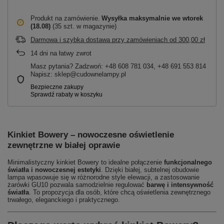
Produkt na zamówienie
Wysyłka maksymalnie
we wtorek
(18.08)
(35 szt. w magazynie)
Darmowa i szybka dostawa przy zamówieniach
od
300,00 zł
14
dni na łatwy zwrot
Masz pytania? Zadzwoń: +48 608 781 034, +48 691 553 814
Napisz: sklep@cudownelampy.pl
Kinkiet Bowery – nowoczesne oświetlenie
zewnętrzne w białej oprawie
Minimalistyczny kinkiet Bowery to idealne połączenie
funkcjonalnego
światła i nowoczesnej estetyki
. Dzięki białej, subtelnej obudowie
lampa wpasowuje się w różnorodne style elewacji, a zastosowanie
żarówki GU10 pozwala samodzielnie regulować
barwę i intensywność
światła
. To propozycja dla osób, które chcą oświetlenia zewnętrznego
trwałego, eleganckiego i praktycznego.