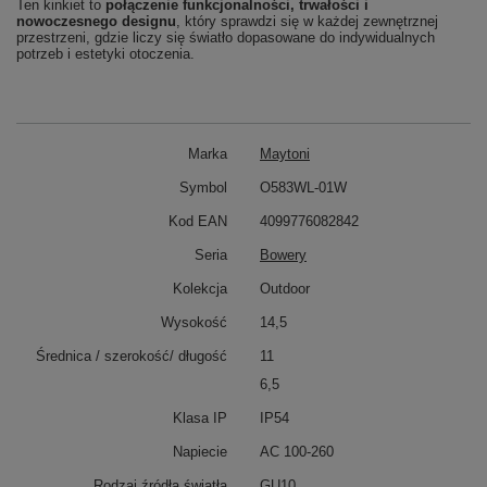
Ten kinkiet to
połączenie funkcjonalności, trwałości i
nowoczesnego designu
, który sprawdzi się w każdej zewnętrznej
przestrzeni, gdzie liczy się światło dopasowane do indywidualnych
potrzeb i estetyki otoczenia.
Marka
Maytoni
Symbol
O583WL-01W
Kod EAN
4099776082842
Seria
Bowery
Kolekcja
Outdoor
Wysokość
14,5
Średnica / szerokość/ długość
11
6,5
Klasa IP
IP54
Napiecie
AC 100-260
Rodzaj źródła światła
GU10