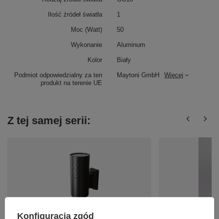
Ilość źródeł światła
1
Moc (Watt)
50
Wykonanie
Aluminum
Kolor
Biały
Podmiot odpowiedzialny za ten
Maytoni GmbH
Więcej
produkt na terenie UE
Z tej samej serii:
Konfiguracja zgód