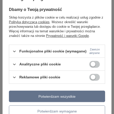
Czarny kinkiet tuba jednokierunkowy 1xGU10
Kinkiet zewnętrzny 
Bowery O583WL-01B Maytoni
O574WL-02B
Dbamy o Twoją prywatność
156,00 zł
187,00 zł
/
szt.
/
szt.
Sklep korzysta z plików cookie w celu realizacji usług zgodnie z
Polityką dotyczącą cookies
. Możesz określić warunki
przechowywania lub dostępu do cookie w Twojej przeglądarce.
Więcej informacji na temat warunków i prywatności można
znaleźć także na stronie
Prywatność i warunki Google
.
Zawsze
Funkcjonalne pliki cookie (wymagane)
aktywne
Analityczne pliki cookie
Reklamowe pliki cookie
ZOBACZ RÓWNIEŻ
Potwierdzam wszystkie
Potwierdzam wymagane