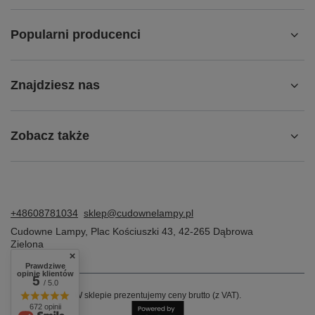
Popularni producenci
Znajdziesz nas
Zobacz także
+48608781034
sklep@cudownelampy.pl
Cudowne Lampy
,
Plac Kościuszki 43
,
42-265
Dąbrowa
Zielona
Prawdziwe
opinie klientów
5
/ 5.0
W sklepie prezentujemy ceny brutto (z VAT).
672 opinii