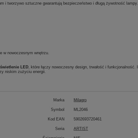
um i tworzywo sztuczne gwarantują bezpieczeństwo i długą żywotność lampy.
lne w nowoczesnym wnętrzu.
oświetlenie LED
, które łączy nowoczesny design, trwałość i funkcjonalność. I
zy niskim zużyciu energii.
Marka
Milagro
Symbol
ML2046
Kod EAN
5902693720461
Seria
ARTIST