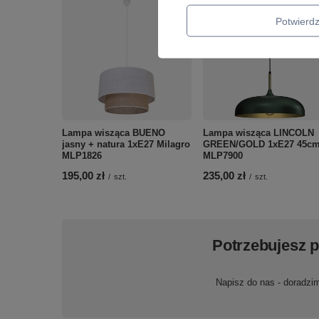
Potwier
Lampa wisząca BUENO
Lampa wisząca LINCOLN
jasny + natura 1xE27 Milagro
GREEN/GOLD 1xE27 45c
MLP1826
MLP7900
195,00 zł
235,00 zł
/
szt.
/
szt.
Potrzebujesz 
Napisz do nas - doradzi