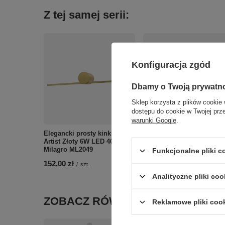
Z tej samej serii:
Konfiguracja zgód
Dbamy o Twoją prywatn
Sklep korzysta z plików cookie 
dostępu do cookie w Twojej prz
warunki Google
.
Elegancki prosty kinkiet
Czarny kinkiet nad lustro
Artist Złoty 6W LED 40cm
Artist 6W LED 4000K 40c
Milagro ML2049
IP44 Milagro ML2043
Funkcjonalne pliki 
152,00 zł
119,00 zł
/
szt.
/
szt.
Analityczne pliki coo
ZOBACZ RÓWNIEŻ
Reklamowe pliki coo