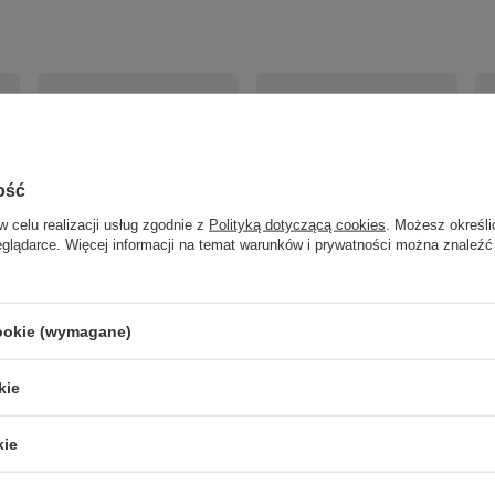
ość
w celu realizacji usług zgodnie z
Polityką dotyczącą cookies
. Możesz określi
eglądarce. Więcej informacji na temat warunków i prywatności można znaleźć
Kinkiet chromowany nad
Biały kinkiet nad lustro Artist
Ch
m
lustro 4000K Artist 6W LED
6W Led 4000K 40cm IP44
ki
40cm IP44 Milagro ML2047
Milagro ML2045
60
cookie (wymagane)
138,01 zł
119,00 zł
18
/
szt.
/
szt.
kie
kie