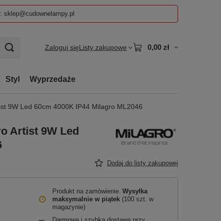
z: sklep@cudownelampy.pl
0,00 zł
Zaloguj się
Listy zakupowe
Styl
Wyprzedaże
Artist 9W Led 60cm 4000K IP44 Milagro ML2046
ro Artist 9W Led
6
Dodaj do listy zakupowej
Produkt na zamówienie
Wysyłka
maksymalnie
w piątek
(100 szt. w
magazynie)
Darmowa i szybka dostawa przy