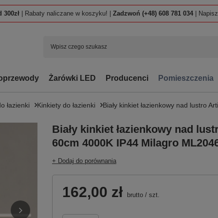
 300zł
| Rabaty naliczane w koszyku! |
Zadzwoń (+48) 608 781 034
| Napis
oprzewody
Żarówki LED
Producenci
Pomieszczenia
o łazienki
Kinkiety do łazienki
Biały kinkiet łazienkowy nad lustro 
Biały kinkiet łazienkowy nad lust
60cm 4000K IP44 Milagro ML204
+ Dodaj do porównania
162,00 zł
brutto
/
szt.