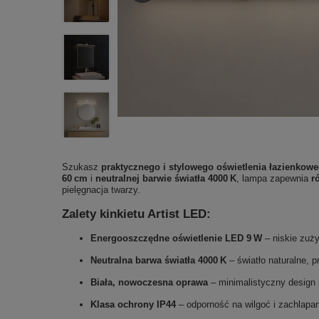
Szukasz
praktycznego i stylowego oświetlenia łazienkow
60 cm
i
neutralnej barwie światła 4000 K
, lampa zapewnia
r
pielęgnacja twarzy.
Zalety kinkietu Artist LED:
Energooszczędne oświetlenie LED 9 W
– niskie zuży
Neutralna barwa światła 4000 K
– światło naturalne, 
Biała, nowoczesna oprawa
– minimalistyczny design 
Klasa ochrony IP44
– odporność na wilgoć i zachlapani