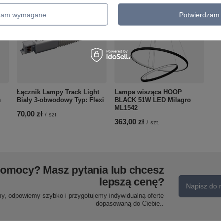
dzam wymagane
Potwierdzam 
Łącznik Lampy Track Light
Lampa wisząca HOOP
m
Biały 3-obwodowy Typ: Flexi
BLACK 51W LED Milagro
ML1542
70,00 zł
/
szt.
363,00 zł
/
szt.
pomocy? Masz pytania lub chcesz
lepszą cenę?
Napisz do 
my, odpowiemy szybko i przygotujemy indywidualną ofertę
dopasowaną do Ciebie..