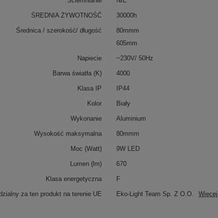
Ściemnianie
NIE
ŚREDNIA ŻYWOTNOŚĆ
30000h
Średnica / szerokość/ długość
80mmm
605mm
Napiecie
~230V/ 50Hz
Barwa światła (K)
4000
Klasa IP
IP44
Kolor
Biały
Wykonanie
Aluminium
Wysokość maksymalna
80mmm
Moc (Watt)
9W LED
Lumen (lm)
670
Klasa energetyczna
F
zialny za ten produkt na terenie UE
Eko-Light Team Sp. Z O.O.
Więcej