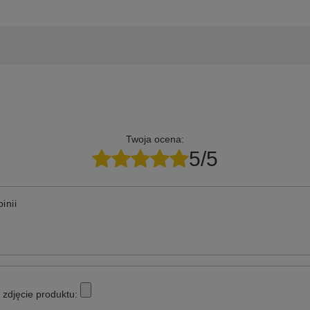
Twoja ocena:
5/5
inii
zdjęcie produktu: