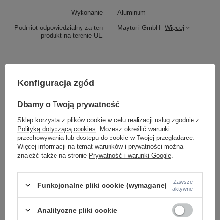
Wykonanie
Aluminum
Podmiot odpowiedzialny za ten
Maytoni GmbH
Więcej
produkt na terenie UE
Z tej samej serii:
Konfiguracja zgód
Dbamy o Twoją prywatność
Sklep korzysta z plików cookie w celu realizacji usług zgodnie z
Polityką dotyczącą cookies
. Możesz określić warunki
przechowywania lub dostępu do cookie w Twojej przeglądarce.
Więcej informacji na temat warunków i prywatności można
LAMPA ARON LISTW
znaleźć także na stronie
Prywatność i warunki Google
.
KRYSZTAŁ FIOLET Ca
LAMPA ARON SPIRALA 4X40W G9 CHROM
155,99 zł
/
szt.
KRYSZTAŁ BURSZTYN Candellux 98-12272
Zawsze
Funkcjonalne pliki cookie (wymagane)
aktywne
208,99 zł
/
szt.
Analityczne pliki cookie