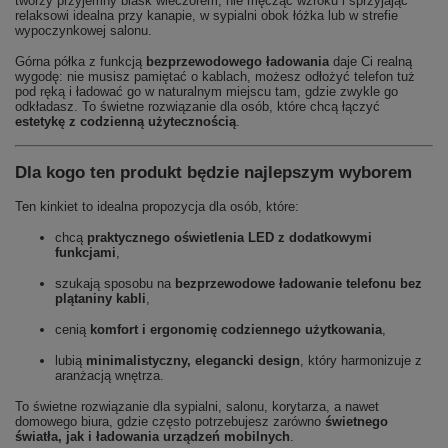
tworzy przyjemny blask wieczorem, nie męcząc wzroku i sprzyjając
relaksowi idealna przy kanapie, w sypialni obok łóżka lub w strefie
wypoczynkowej salonu.
Górna półka z funkcją
bezprzewodowego ładowania
daje Ci realną
wygodę: nie musisz pamiętać o kablach, możesz odłożyć telefon tuż
pod ręką i ładować go w naturalnym miejscu tam, gdzie zwykle go
odkładasz. To świetne rozwiązanie dla osób, które chcą łączyć
estetykę z codzienną użytecznością
.
Dla kogo ten produkt będzie najlepszym wyborem
Ten kinkiet to idealna propozycja dla osób, które:
chcą
praktycznego oświetlenia LED z dodatkowymi
funkcjami
,
szukają sposobu na
bezprzewodowe ładowanie telefonu bez
plątaniny kabli
,
cenią
komfort i ergonomię codziennego użytkowania
,
lubią
minimalistyczny, elegancki design
, który harmonizuje z
aranżacją wnętrza.
To świetne rozwiązanie dla sypialni, salonu, korytarza, a nawet
domowego biura, gdzie często potrzebujesz zarówno
świetnego
światła, jak i ładowania urządzeń mobilnych
.