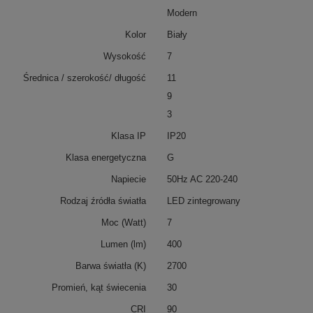
Modern
Kolor
Biały
Wysokość
7
Średnica / szerokość/ długość
11
9
3
Klasa IP
IP20
Klasa energetyczna
G
Napiecie
50Hz AC 220-240
Rodzaj źródła światła
LED zintegrowany
Moc (Watt)
7
Lumen (lm)
400
Barwa światła (K)
2700
Promień, kąt świecenia
30
CRI
90