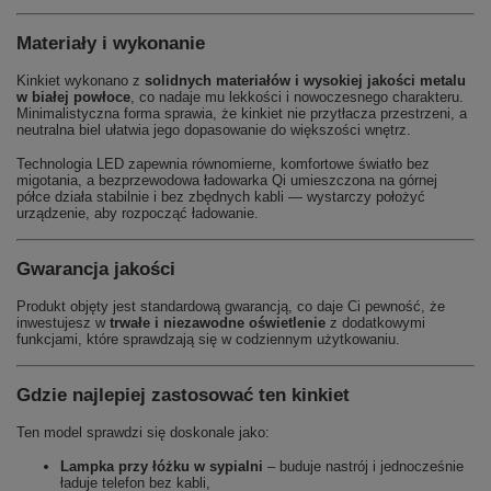
Materiały i wykonanie
Kinkiet wykonano z
solidnych materiałów i wysokiej jakości metalu
w białej powłoce
, co nadaje mu lekkości i nowoczesnego charakteru.
Minimalistyczna forma sprawia, że kinkiet nie przytłacza przestrzeni, a
neutralna biel ułatwia jego dopasowanie do większości wnętrz.
Technologia LED zapewnia równomierne, komfortowe światło bez
migotania, a bezprzewodowa ładowarka Qi umieszczona na górnej
półce działa stabilnie i bez zbędnych kabli — wystarczy położyć
urządzenie, aby rozpocząć ładowanie.
Gwarancja jakości
Produkt objęty jest standardową gwarancją, co daje Ci pewność, że
inwestujesz w
trwałe i niezawodne oświetlenie
z dodatkowymi
funkcjami, które sprawdzają się w codziennym użytkowaniu.
Gdzie najlepiej zastosować ten kinkiet
Ten model sprawdzi się doskonale jako:
Lampka przy łóżku w sypialni
– buduje nastrój i jednocześnie
ładuje telefon bez kabli,