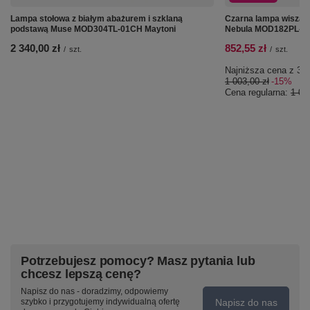
Lampa stołowa z białym abażurem i szklaną
Czarna lampa wisząc
podstawą Muse MOD304TL-01CH Maytoni
Nebula MOD182PL-L4
2 340,00 zł
852,55 zł
/
szt.
/
szt.
Najniższa cena z 30 
1 003,00 zł
-15%
Cena regularna:
1 00
Potrzebujesz pomocy? Masz pytania lub
chcesz lepszą cenę?
Napisz do nas - doradzimy, odpowiemy
Napisz do nas
szybko i przygotujemy indywidualną ofertę