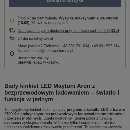
Dodaj do koszyka
Produkt na zamówienie
Wysyłka maksymalnie
we wtorek
(18.08)
(51 szt. w magazynie)
Darmowa i szybka dostawa przy zamówieniach
od
300,00 zł
14
dni na łatwy zwrot
Masz pytania? Zadzwoń: +48 608 781 034, +48 691 553 814
Napisz: sklep@cudownelampy.pl
Biały kinkiet LED Maytoni Aron z
bezprzewodowym ładowaniem – światło i
funkcja w jednym
Ten wyjątkowy kinkiet ścienny łączy
przyjemne światło LED o barwie
2700 K z praktycznym bezprzewodowym ładowaniem smartfonów i
urządzeń mobilnych
. Dzięki dyskretnej, górnej półce z funkcją
ładowania zyskujesz światło, które nie tylko tworzy klimat, ale też
upraszcza codzienne użytkowanie przestrzeni. To idealne rozwiązanie