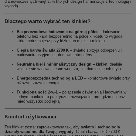
dla nowoczesnych wnętrz, w których design harmonizuje z technologią i
wygodą.
Dlaczego warto wybrać ten kinkiet?
Bezprzewodowe ładowanie na górnej półce
– ładowanie
telefonu bez kabli bezpośrednio na półce kinkietu to wygoda,
której potrzebujesz przy łóżku lub miejscu relaksu.
Ciepła barwa światła 2700 K
– światło sprzyja odprężeniu i
budowaniu przyjemnej, domowej atmosfery.
Neutralna biel i minimalistyczny design
– kinkiet idealnie
wpisuje się w nowoczesne wnętrza, nie dominując ich stylu.
Energooszczędna technologia LED
– komfortowe światło przy
niższym zużyciu energii.
Funkcjonalność 2‑w‑1
– połączenie oświetlenia i ładowania w
jednym punkcie to praktyczne rozwiązanie tam, gdzie chcesz
mieć wszystko pod ręką.
Komfort użytkowania
Ten kinkiet został zaprojektowany tak, aby
światło i technologia
działały wspólnie dla Twojej wygody
. Ciepła barwa LED 2700 K