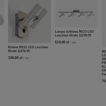
Lampa sufitowa RICO LED
Leuchten Direkt 11278-55
M
519,00 zł
/
szt.
Kinkiet RICO LED Leuchten
Direkt 11276-55
RI
LE
139,00 zł
/
szt.
OK
PR
KL
CH
Ca
76