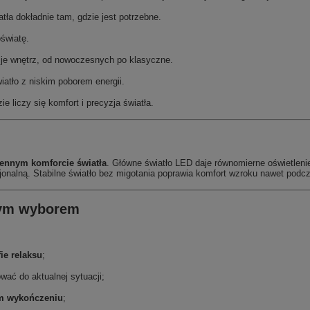
tła dokładnie tam, gdzie jest potrzebne.
światę.
cje wnętrz, od nowoczesnych po klasyczne.
atło z niskim poborem energii.
ie liczy się komfort i precyzja światła.
ennym komforcie światła
. Główne światło LED daje równomierne oświetlenie
cjonalną. Stabilne światło bez migotania poprawia komfort wzroku nawet pod
szym wyborem
ie relaksu
;
wać do aktualnej sytuacji;
ym wykończeniu
;