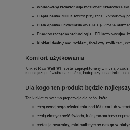
Wbudowany reflektor
daje możliwość skierowania świa
Ciepła barwa 3000 K
tworzy przyjazną i komfortową po
Biała oprawa
uniwersalnie wpisuje się w różne aranża
Energooszczędna technologia LED
łączy wydajne świ
Kinkiet idealny nad łóżkiem, fotel czy stolik
tam, gdz
Komfort użytkowania
Kinkiet
Rico Wall WH
został zaprojektowany z myślą o
codzi
mocniejszego światła na książkę, laptop czy inną strefę funk
Dla kogo ten produkt będzie najlep
Ten kinkiet to świetna propozycja dla osób, które:
chcą
wydajnego oświetlenia nad łóżkiem lub w stref
cenią
elastyczność światła
, którą można łatwo dopaso
preferują
neutralny, minimalistyczny design w biał