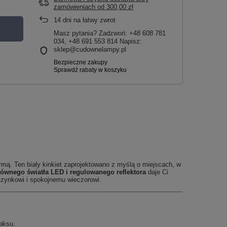
zamówieniach
od
300,00 zł
14
dni na łatwy zwrot
Masz pytania? Zadzwoń: +48 608 781
034, +48 691 553 814 Napisz:
sklep@cudownelampy.pl
rmą. Ten biały kinkiet zaprojektowano z myślą o miejscach, w
łównego światła LED i regulowanego reflektora
daje Ci
oczynkowi i spokojnemu wieczorowi.
aksu.