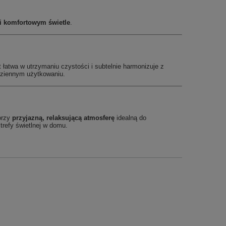
i komfortowym świetle
.
t łatwa w utrzymaniu czystości i subtelnie harmonizuje z
odziennym użytkowaniu.
orzy
przyjazną, relaksującą atmosferę
idealną do
trefy świetlnej w domu.