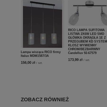
RICO LAMPA SUFITOWA
LISTWA 2X6W LED SMD
GŁÓWKA OKRĄGŁA 1E Z
PRZEGUBEM KD SYSTE
KLOSZ WYMIENNY
CHROM/BEZBARWNY
Lampa wisząca RICO firmy
Candellux 92-67579
Italux MDM1587/3A
173,99 zł
/
szt.
156,00 zł
/
szt.
ZOBACZ RÓWNIEŻ