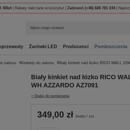
 300zł
| Rabaty naliczane w koszyku! |
Zadzwoń (+48) 608 781 034
| Napis
oprzewody
Żarówki LED
Producenci
Pomieszczenia
o salonu
Kinkiety do salonu
Biały kinkiet nad łózko RICO WALL
Biały kinkiet nad łózko RICO 
WH AZZARDO AZ7091
+ Dodaj do porównania
349,00 zł
brutto
/
szt.