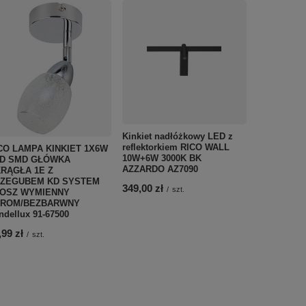
Kinkiet nadłóżkowy LED z
reflektorkiem RICO WALL
CO LAMPA KINKIET 1X6W
Lampa wisz
10W+6W 3000K BK
D SMD GŁÓWKA
Italux MDM
AZZARDO AZ7090
RĄGŁA 1E Z
63,00 zł
/
s
ZEGUBEM KD SYSTEM
349,00 zł
/
szt.
OSZ WYMIENNY
ROM/BEZBARWNY
ndellux 91-67500
,99 zł
/
szt.