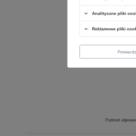
Analityczne pliki coo
Reklamowe pliki coo
Potwier
Podmiot odpowied