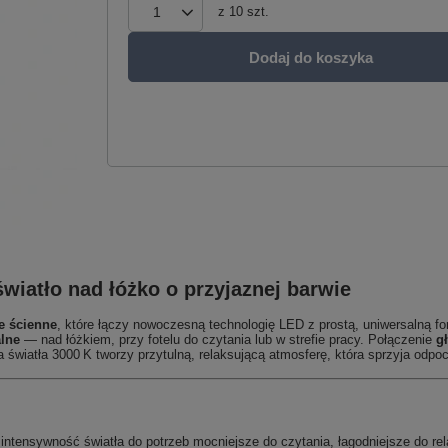
z
10
szt.
Dodaj do koszyka
wiatło nad łóżko o przyjaznej barwie
ie ścienne
, które łączy nowoczesną technologię LED z prostą, uniwersalną fo
alne
— nad łóżkiem, przy fotelu do czytania lub w strefie pracy. Połączenie
g
wa światła 3000 K tworzy przytulną, relaksującą atmosferę, która sprzyja odp
ntensywność światła do potrzeb mocniejsze do czytania, łagodniejsze do rel