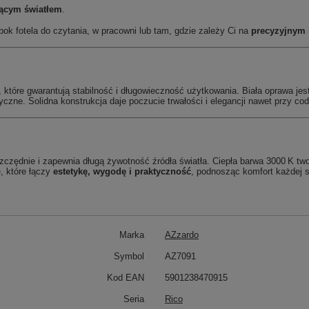
jącym światłem
.
bok fotela do czytania, w pracowni lub tam, gdzie zależy Ci na
precyzyjnym 
, które gwarantują stabilność i długowieczność użytkowania. Biała oprawa jes
yczne. Solidna konstrukcja daje poczucie trwałości i elegancji nawet przy c
szczędnie i zapewnia długą żywotność źródła światła. Ciepła barwa 3000 K tw
, które łączy
estetykę, wygodę i praktyczność
, podnosząc komfort każdej s
Marka
AZzardo
Symbol
AZ7091
Kod EAN
5901238470915
Seria
Rico