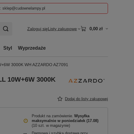
z: sklep@cudownelampy.pl
0,00 zł
Zaloguj się
Listy zakupowe
Styl
Wyprzedaże
 10W+6W 3000K WH AZZARDO AZ7091
WALL 10W+6W 3000K
Dodaj do listy zakupowej
Produkt na zamówienie
Wysyłka
maksymalnie
w poniedziałek (17.08)
(10 szt. w magazynie)
Darmowa i szybka dostawa przy