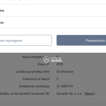
CCT
NIE
kie
RGB
NO
Sterowanie aplikacją
NIE
kie
Sterowanie pilotem
NIE
Bluetooh
NIE
dzam wymagane
Potwierdzam 
Napiecie
~ 230V
Moc (Watt)
10W + 5W
Klasa energetyczna
G
Klasa IP
IP20
Lokalizacja przełącznika
On the base
Gwarancja w latach
2
Dodatkowe informacje
2x SWITCH
zialny za ten produkt na terenie UE
Azzardo Sp. z o.o.
Więcej