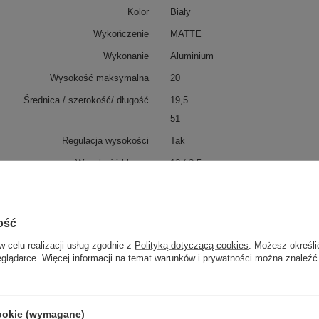
Kolor
Biały
Wykończenie
MATTE
Wykonanie
Aluminium
Wysokość maksymalna
20
Średnica / szerokość/ długość
19,5
51
Regulacja wysokości
Tak
Wysokość klosza
12 / 3,5
Szerokość klosza
3 / 2
51
ość
Kolor klosza
Biały
w celu realizacji usług zgodnie z
Polityką dotyczącą cookies
. Możesz określi
Ilość źródeł światła
2
eglądarce. Więcej informacji na temat warunków i prywatności można znaleźć
Rodzaj źródła światła
LED zintegrowany
Barwa światła (K)
3000
cookie (wymagane)
Ściemnianie
NIE