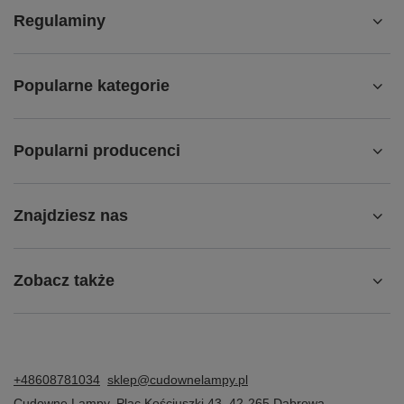
Regulaminy
Popularne kategorie
Popularni producenci
Znajdziesz nas
Zobacz także
+48608781034
sklep@cudownelampy.pl
Cudowne Lampy
,
Plac Kościuszki 43
,
42-265
Dąbrowa