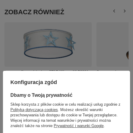
ZOBACZ RÓWNIEŻ
Lampa sufitowa dziecięca STAR Milagro MLP8281
Czarna ruchoma opra
Track Milagro ML067
349,00 zł
/
szt.
Konfiguracja zgód
25,01 zł
/
szt.
Dbamy o Twoją prywatność
Sklep korzysta z plików cookie w celu realizacji usług zgodnie z
Polityką dotyczącą cookies
. Możesz określić warunki
przechowywania lub dostępu do cookie w Twojej przeglądarce.
Więcej informacji na temat warunków i prywatności można
znaleźć także na stronie
Prywatność i warunki Google
.