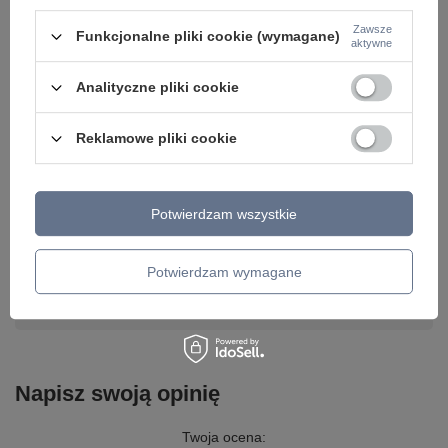
Zawsze
Funkcjonalne pliki cookie (wymagane)
aktywne
Analityczne pliki cookie
Reklamowe pliki cookie
Potrzebujesz pomocy? Masz pytania lub
chcesz lepszą cenę?
Napisz do nas - doradzimy, odpowiemy
Napisz do nas
szybko i przygotujemy indywidualną ofertę
Potwierdzam wszystkie
dopasowaną do Ciebie..
Potwierdzam wymagane
Model znajdziesz w kategoriach
Napisz swoją opinię
Twoja ocena: