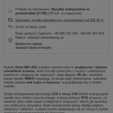
Produkt na zamówienie
Wysyłka maksymalnie
w
poniedziałek (17.08)
(100 szt. w magazynie)
Darmowa i szybka dostawa przy zamówieniach
od
300,00 zł
14
dni na łatwy zwrot
Masz pytania? Zadzwoń: +48 608 781 034, +48 691 553 814
Napisz: sklep@cudownelampy.pl
Kinkiet
Artist 6W LED
w białym wykończeniu to
praktyczne i stylowe
oświetlenie ścienne
, które zostało stworzone z myślą o codziennym
komforcie i elegancji we wnętrzach. Jego długość
40 cm
i neutralna
barwa światła
4000 K
sprawiają, że lampa daje równomierne, naturalne
światło idealne
nad lustro w łazience
, w przedpokoju lub w strefie
toaletki.
Dzięki zintegrowanej technologii
LED o mocy 6 W
kinkiet emituje jasne
światło przy niskim zużyciu energii, a klasa ochrony
IP44
oznacza, że
świetnie radzi sobie nawet w wilgotnych miejscach, takich jak łazienka
czy strefa przy umywalce. Białe wykończenie lampy dodaje wnętrzu
świeżości i lekkości, a jednocześnie dopasowuje się do różnych stylów
aranżacji od nowoczesnych po klasyczne.