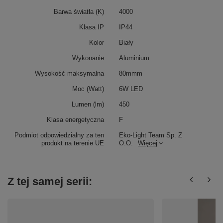
Barwa światła (K)
4000
Klasa IP
IP44
Kolor
Biały
Wykonanie
Aluminium
Wysokość maksymalna
80mmm
Moc (Watt)
6W LED
Lumen (lm)
450
Klasa energetyczna
F
Podmiot odpowiedzialny za ten
Eko-Light Team Sp. Z
produkt na terenie UE
O.O.
Więcej
Z tej samej serii: