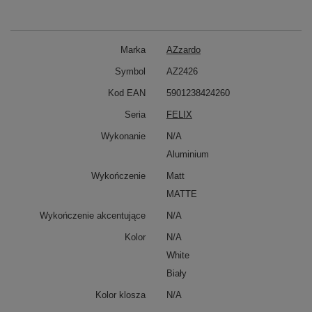
Marka
AZzardo
Symbol
AZ2426
Kod EAN
5901238424260
Seria
FELIX
Wykonanie
N/A
Aluminium
Wykończenie
Matt
MATTE
Wykończenie akcentujące
N/A
Kolor
N/A
White
Biały
Kolor klosza
N/A