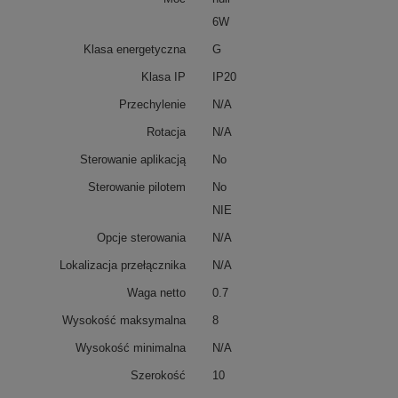
6W
Klasa energetyczna
G
Klasa IP
IP20
Przechylenie
N/A
Rotacja
N/A
Sterowanie aplikacją
No
Sterowanie pilotem
No
NIE
Opcje sterowania
N/A
Lokalizacja przełącznika
N/A
Waga netto
0.7
Wysokość maksymalna
8
Wysokość minimalna
N/A
Szerokość
10