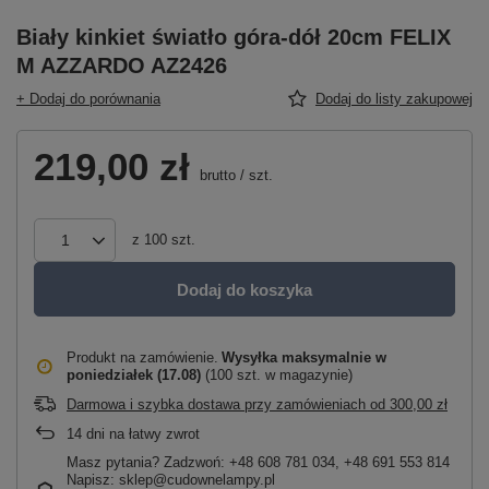
Biały kinkiet światło góra-dół 20cm FELIX
M AZZARDO AZ2426
+ Dodaj do porównania
Dodaj do listy zakupowej
219,00 zł
brutto
/
szt.
z
100
szt.
Dodaj do koszyka
Produkt na zamówienie
Wysyłka maksymalnie
w
poniedziałek (17.08)
(100 szt. w magazynie)
Darmowa i szybka dostawa przy zamówieniach
od
300,00 zł
14
dni na łatwy zwrot
Masz pytania? Zadzwoń: +48 608 781 034, +48 691 553 814
Napisz: sklep@cudownelampy.pl