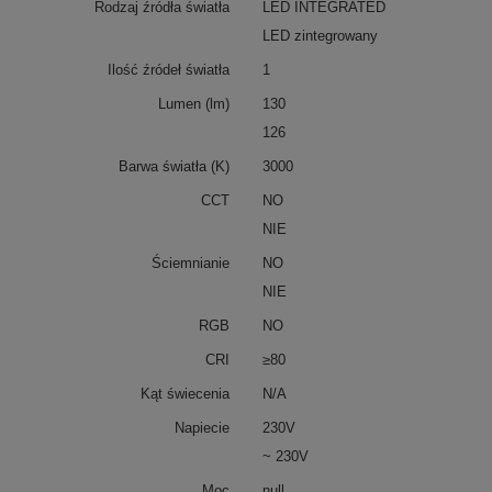
Rodzaj źródła światła
LED INTEGRATED
LED zintegrowany
Ilość źródeł światła
1
Lumen (lm)
130
126
Barwa światła (K)
3000
CCT
NO
NIE
Ściemnianie
NO
NIE
RGB
NO
CRI
≥80
Kąt świecenia
N/A
Napiecie
230V
~ 230V
Moc
null