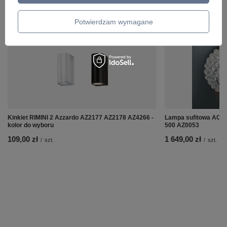
ZOBACZ RÓWNIEŻ
Potwierdzam wymagane
Kinkiet RIMINI 2 Azzardo AZ2177 AZ2178 AZ4266 -
Lampa sufitowa ACRY
kolor do wyboru
500 AZ0053
109,00 zł
1 649,00 zł
/
szt.
/
szt.