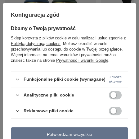
Konfiguracja zgód
Dbamy o Twoją prywatność
Lampa sufitowa FELIX Milagro MLP7703 MLP7713
Kinkiet FELIX BLACK
Sklep korzysta z plików cookie w celu realizacji usług zgodnie z
MLP7708
MLP8904
Polityką dotyczącą cookies
. Możesz określić warunki
183,00 zł
185,00 zł
/
szt.
/
szt.
przechowywania lub dostępu do cookie w Twojej przeglądarce.
Więcej informacji na temat warunków i prywatności można
znaleźć także na stronie
Prywatność i warunki Google
.
Zawsze
Funkcjonalne pliki cookie (wymagane)
aktywne
Analityczne pliki cookie
Reklamowe pliki cookie
Potwierdzam wszystkie