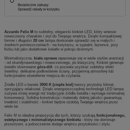
Azzardo
Felix M
to subtelny, elegancki kinkiet LED, który wniesie
nowoczesny charakter i styl do Twojego wnętrza. Dzięki kompaktowej
formie i długości
20 cm
lampa doskonale sprawdzi się w małych i
średnich pomieszczeniach - na korytarzu, w sypialni, łazience, przy
łóżku lub jako dodatkowe światło w pokoju dziennym.
Minimalistyczna,
biała oprawa
wpasowuje się w wiele stylów aranżacji
- od skandynawskiego i nowoczesnego, po klasyczny. Kinkiet generuje
światło skierowane
góra-dół
, co pozwala uzyskać subtelny efekt
świetlny: delikatne podkreślenie ściany, przyjemną atmosferę lub
funkcjonalne oświetlenie miejsca do czytania.
Źródło LED o barwie
3000 K (ciepła biel)
tworzy przytulny klimat,
sprzyjający relaksowi. Dzięki energooszczędnej technologii LED lampa
zużywa mniej energii niż tradycyjne źródła światła i wymaga minimalnej
konserwacji. Solidna konstrukcja i materiały dobrej jakości gwarantują
trwałość i stabilność - kinkiet będzie ozdobą Twojego wnętrza przez
wiele lat.
Felix M to idealna propozycja dla tych, którzy szukają
funkcjonalnego,
estetycznego i minimalistycznego kinkietu
- który nie dominuje
przestrzeni, a jednocześnie dodaje wnętrzu przytulności i stylu.