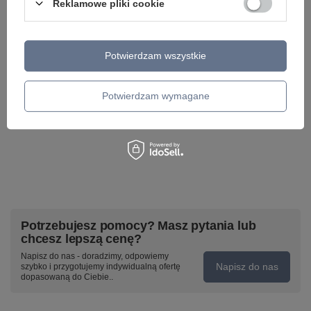
Reklamowe pliki cookie
799,00 zł
1 155,00 zł
/
szt.
/
szt.
Potwierdzam wszystkie
Potwierdzam wymagane
Potrzebujesz pomocy? Masz pytania lub
chcesz lepszą cenę?
Napisz do nas - doradzimy, odpowiemy
Napisz do nas
szybko i przygotujemy indywidualną ofertę
dopasowaną do Ciebie..