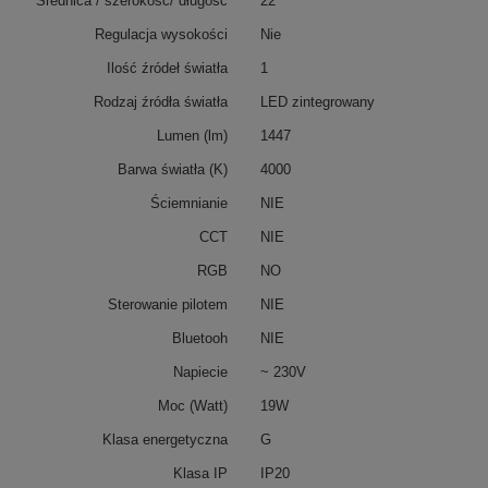
Średnica / szerokość/ długość
22
Regulacja wysokości
Nie
Ilość źródeł światła
1
Rodzaj źródła światła
LED zintegrowany
Lumen (lm)
1447
Barwa światła (K)
4000
Ściemnianie
NIE
CCT
NIE
RGB
NO
Sterowanie pilotem
NIE
Bluetooh
NIE
Napiecie
~ 230V
Moc (Watt)
19W
Klasa energetyczna
G
Klasa IP
IP20