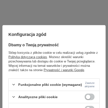
Konfiguracja zgód
Dbamy o Twoją prywatność
ZOBACZ RÓWNIEŻ
Sklep korzysta z plików cookie w celu realizacji usług zgodnie z
Polityką dotyczącą cookies
. Możesz określić warunki
przechowywania lub dostępu do cookie w Twojej przeglądarce.
Więcej informacji na temat warunków i prywatności można
znaleźć także na stronie
Prywatność i warunki Google
.
Zawsze
Funkcjonalne pliki cookie (wymagane)
aktywne
Analityczne pliki cookie
Lampa wisząca PELLE 3-STEP DIMM BK AZZARDO
Lampa wisząca AMB
AZ5756 - czarna lampa LED z regulacją światła
AZzardo AZ3172