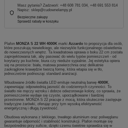
Masz pytania? Zadzwoń: +48 608 781 034, +48 691 553 814
Napisz: sklep@cudownelampy.pl
Plafon
MONZA S 22 WH 4000K
marki
Azzardo
to propozycja dla osób,
które poszukują niewielkiego, ale niezwykle funkcjonalnego oświetlenia
do nowoczesnych wnętrz. Ta kwadratowa oprawa o boku 22 cm została
zaprojektowana tak, aby pasować do wielu typów pomieszczeń - od
korytarzy po kuchnie, biura czy nieduże sypialnie. Jej estetyka opiera
się na prostocie: biała, matowa powierzchnia oraz delikatnie
zaokrąglone krawędzie tworzą formę, która wtapia się w tło,
jednocześnie podnosząc standard aranżacji.
Wbudowane źródło światła LED emituje neutralną barwę
4000K
,
zapewniając odpowiednią jasność do codziennych czynności. To
światło nie męczy wzroku i dobrze odwzorowuje kolory, co sprawia, że
pomieszczenie wydaje się czyste, uporządkowane i bardziej
przestronne. MONZA S 22 pracuje z mocą, która skutecznie zastępuje
tradycyjne żarówki, oferując przy tym wysoką efektywność
energetyczną i długą żywotność.
Obudowa wykonana z lekkiego, trwałego aluminium oraz poliwęglanu
gwarantuje odporność i stabilność konstrukcji. Plafon montuje się
bezpośrednio przy suficie, dzięki czemu świetnie sprawdza się w