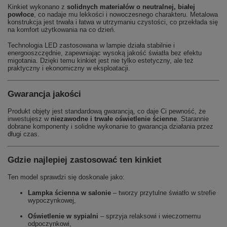
Kinkiet wykonano z
solidnych materiałów o neutralnej, białej
powłoce
, co nadaje mu lekkości i nowoczesnego charakteru. Metalowa
konstrukcja jest trwała i łatwa w utrzymaniu czystości, co przekłada się
na komfort użytkowania na co dzień.
Technologia LED zastosowana w lampie działa stabilnie i
energooszczędnie, zapewniając wysoką jakość światła bez efektu
migotania. Dzięki temu kinkiet jest nie tylko estetyczny, ale też
praktyczny i ekonomiczny w eksploatacji.
Gwarancja jakości
Produkt objęty jest standardową gwarancją, co daje Ci pewność, że
inwestujesz w
niezawodne i trwałe oświetlenie ścienne
. Starannie
dobrane komponenty i solidne wykonanie to gwarancja działania przez
długi czas.
Gdzie najlepiej zastosować ten kinkiet
Ten model sprawdzi się doskonale jako:
Lampka ścienna w salonie
– tworzy przytulne światło w strefie
wypoczynkowej,
Oświetlenie w sypialni
– sprzyja relaksowi i wieczornemu
odpoczynkowi,