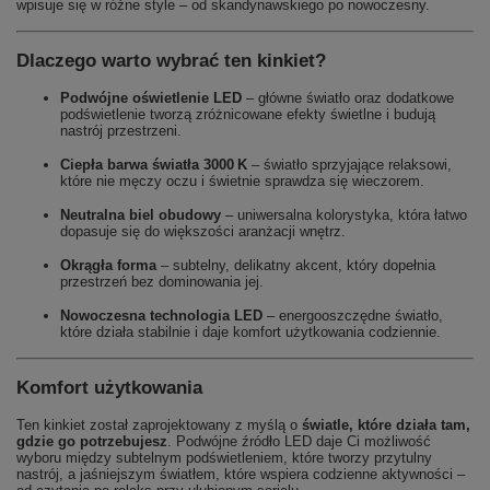
wpisuje się w różne style – od skandynawskiego po nowoczesny.
Dlaczego warto wybrać ten kinkiet?
Podwójne oświetlenie LED
– główne światło oraz dodatkowe
podświetlenie tworzą zróżnicowane efekty świetlne i budują
nastrój przestrzeni.
Ciepła barwa światła 3000 K
– światło sprzyjające relaksowi,
które nie męczy oczu i świetnie sprawdza się wieczorem.
Neutralna biel obudowy
– uniwersalna kolorystyka, która łatwo
dopasuje się do większości aranżacji wnętrz.
Okrągła forma
– subtelny, delikatny akcent, który dopełnia
przestrzeń bez dominowania jej.
Nowoczesna technologia LED
– energooszczędne światło,
które działa stabilnie i daje komfort użytkowania codziennie.
Komfort użytkowania
Ten kinkiet został zaprojektowany z myślą o
światle, które działa tam,
gdzie go potrzebujesz
. Podwójne źródło LED daje Ci możliwość
wyboru między subtelnym podświetleniem, które tworzy przytulny
nastrój, a jaśniejszym światłem, które wspiera codzienne aktywności –