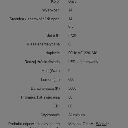
Kolor
Biały
Wysokość
14
Średnica / szerokość/ długość
14
6,5
Klasa IP
IP20
Klasa energetyczna
G
Napiecie
50Hz AC 220-240
Rodzaj źródła światła
LED zintegrowany
Moc (Watt)
9
Lumen (lm)
600
Barwa światła (K)
3000
Promień, kąt świecenia
30
CRI
80
Wykonanie
Aluminum
Podmiot odpowiedzialny za ten
Maytoni GmbH
Więcej