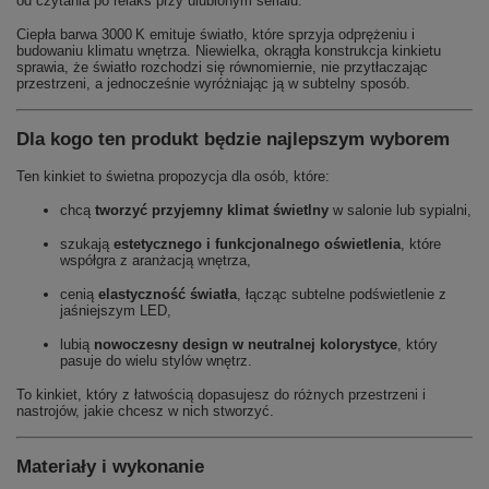
od czytania po relaks przy ulubionym serialu.
Ciepła barwa 3000 K emituje światło, które sprzyja odprężeniu i
budowaniu klimatu wnętrza. Niewielka, okrągła konstrukcja kinkietu
sprawia, że światło rozchodzi się równomiernie, nie przytłaczając
przestrzeni, a jednocześnie wyróżniając ją w subtelny sposób.
Dla kogo ten produkt będzie najlepszym wyborem
Ten kinkiet to świetna propozycja dla osób, które:
chcą
tworzyć przyjemny klimat świetlny
w salonie lub sypialni,
szukają
estetycznego i funkcjonalnego oświetlenia
, które
współgra z aranżacją wnętrza,
cenią
elastyczność światła
, łącząc subtelne podświetlenie z
jaśniejszym LED,
lubią
nowoczesny design w neutralnej kolorystyce
, który
pasuje do wielu stylów wnętrz.
To kinkiet, który z łatwością dopasujesz do różnych przestrzeni i
nastrojów, jakie chcesz w nich stworzyć.
Materiały i wykonanie