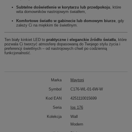
Subtelne doświetlenie w korytarzu lub przedpokoju
, które
wita domowników nastrojowym światłem,
Komfortowe światło w gabinecie lub domowym biurze
, gdy
zależy Ci na miękkim tle świetlnym.
Ten biały kinkiet LED to
praktyczne i eleganckie źródło światła
, które
pozwala Ci tworzyć atmosferę dopasowaną do Twojego stylu życia i
preferencji świetlnych – od nastrojowych chwil po codzienną
funkcjonalność.
Marka
Maytoni
Symbol
C176-WL-01-6W-W
Kod EAN
4251110015699
Seria
Ios 176
Kolekcja
Wall
Modern