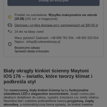
Dodaj do koszyka
Produkt na zamówienie
Wysyłka maksymalnie
we wtorek
(18.08)
(141 szt. w magazynie)
Darmowa i szybka dostawa przy zamówieniach
od
300,00 zł
14
dni na łatwy zwrot
Masz pytania? Zadzwoń: +48 608 781 034, +48 691 553 814
Napisz: sklep@cudownelampy.pl
Biały okrągły kinkiet ścienny Maytoni
IOS 176 – światło, które tworzy klimat i
podkreśla styl
Ten
nowoczesny, biały kinkiet ścienny
łączy
funkcjonalne
oświetlenie LED z eleganckim wzornictwem
, dzięki czemu jest
idealnym dodatkiem do salonu, sypialni, korytarza czy strefy relaksu.
Neutralna biel i subtelne podświetlenie tworzą
przyjemną, ciepłą
atmosferę
, a minimalistyczna forma sprawia, że kinkiet świetnie