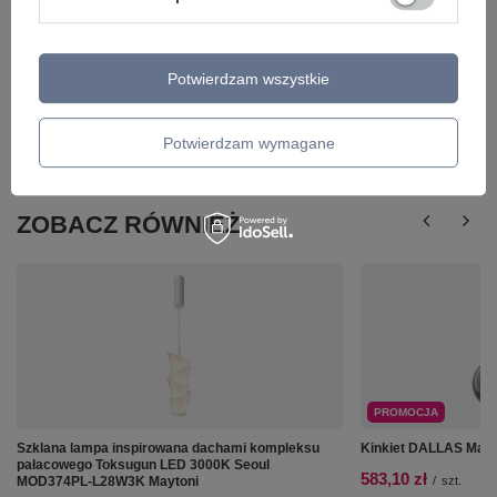
Potwierdzam wszystkie
Potwierdzam wymagane
ZOBACZ RÓWNIEŻ
PROMOCJA
Szklana lampa inspirowana dachami kompleksu
Kinkiet DALLAS May
pałacowego Toksugun LED 3000K Seoul
583,10 zł
MOD374PL-L28W3K Maytoni
/
szt.