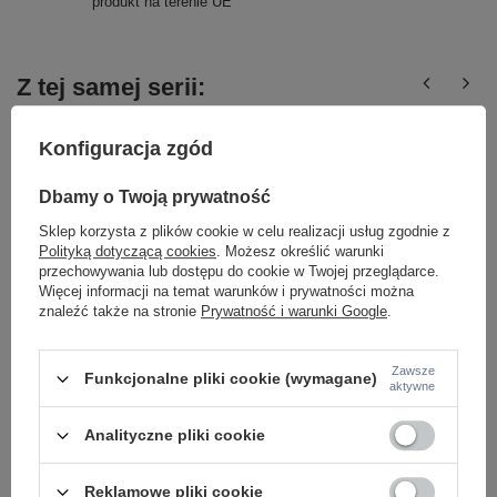
produkt na terenie UE
Z tej samej serii:
Konfiguracja zgód
Dbamy o Twoją prywatność
Sklep korzysta z plików cookie w celu realizacji usług zgodnie z
Polityką dotyczącą cookies
. Możesz określić warunki
przechowywania lub dostępu do cookie w Twojej przeglądarce.
Więcej informacji na temat warunków i prywatności można
Biały kinkiet z dodatkowym podświetleniem LED
Okrągły czarny kinki
znaleźć także na stronie
Prywatność i warunki Google
.
3000K Ios 176 C175-WL-01-6W-W Maytoni
3000K Ios 176 C176-
614,00 zł
614,00 zł
/
szt.
/
szt.
Zawsze
Funkcjonalne pliki cookie (wymagane)
aktywne
Analityczne pliki cookie
Reklamowe pliki cookie