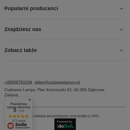
Popularni producenci
Znajdziesz nas
Zobacz także
+48608781034
sklep@cudownelampy.pl
Cudowne Lampy
,
Plac Kościuszki 43
,
42-265
Dąbrowa
Zielona
Prawdziwe
opinie klientów
5
/ 5.0
W sklepie prezentujemy ceny brutto (z VAT).
672 opinii