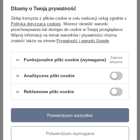
5.2
Dbamy o Twoją prywatność
Średnica / szerokość/ długość
25
Sklep korzysta z plików cookie w celu realizacji usług zgodnie z
Klasa ochronności
II
Polityką dotyczącą cookies
. Możesz określić warunki
przechowywania lub dostępu do cookie w Twojej przeglądarce.
2 klasa ochronności
Więcej informacji na temat warunków i prywatności można
znaleźć także na stronie
Prywatność i warunki Google
.
Podmiot odpowiedzialny za ten
Nowodvorski Lighting sp. z
produkt na terenie UE
o.o.
Więcej
Zawsze
Funkcjonalne pliki cookie (wymagane)
aktywne
Z tej samej serii:
Analityczne pliki cookie
Reklamowe pliki cookie
Potwierdzam wszystkie
Potwierdzam wymagane
Biały okrągły plafon 35cm z czujnikiem ruchu
Biały okrągły plafon 
4000K DENIA LED M SENSOR Nowodvorski 11762
4000K DENIA LED S 