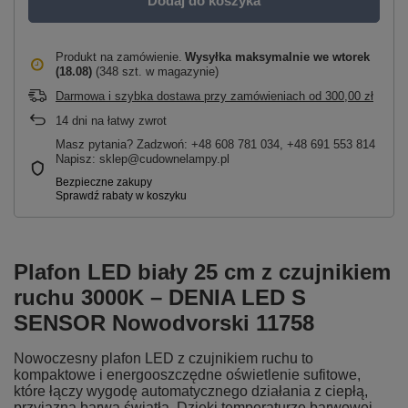
Dodaj do koszyka
Produkt na zamówienie
Wysyłka maksymalnie
we wtorek
(18.08)
(348 szt. w magazynie)
Darmowa i szybka dostawa przy zamówieniach
od
300,00 zł
14
dni na łatwy zwrot
Masz pytania? Zadzwoń: +48 608 781 034, +48 691 553 814
Napisz: sklep@cudownelampy.pl
Plafon LED biały 25 cm z czujnikiem
ruchu 3000K – DENIA LED S
SENSOR Nowodvorski 11758
Nowoczesny plafon LED z czujnikiem ruchu to
kompaktowe i energooszczędne oświetlenie sufitowe,
które łączy wygodę automatycznego działania z ciepłą,
przyjazną barwą światła. Dzięki temperaturze barwowej