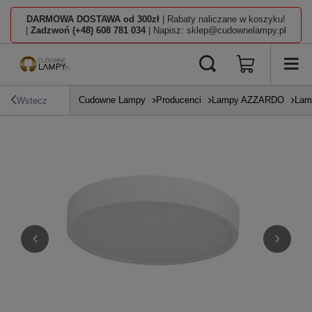
DARMOWA DOSTAWA od 300zł
| Rabaty naliczane w koszyku!
|
Zadzwoń (+48) 608 781 034
| Napisz: sklep@cudownelampy.pl
Cudowne Lampy
Producenci
Lampy AZZARDO
Lam
Wstecz