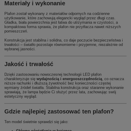
Materiały i wykonanie
Plafon został wykonany z materiałów odpornych na codzienne
użytkowanie, które zachowują elegancki wygląd przez długi czas.
Gładka, biała powierzchnia jest łatwa do utrzymania w czystości, a
kompaktowa forma sprawia, że plafon nie przytłacza nawet niższych
pomieszczeń.
Konstrukcja jest stabilna i solidna, co daje poczucie bezpieczeństwa i
trwałości – światło pozostaje równomierne i przyjemne, niezależnie od
wybranej jasności.
Jakość i trwałość
Dzięki zastosowaniu nowoczesnej technologii LED plafon
charakteryzuje się
wydajnością i energooszczędnością
, co oznacza
niższe rachunki i dłuższą żywotność bez konieczności częstej
wymiany źródeł światła. Stabilna konstrukcja oraz staranne wykonanie
sprawiają, że lampa będzie Ci służyć przez lata, zachowując swój
estetyczny wygląd.
Gdzie najlepiej zastosować ten plafon?
Ten model świetnie sprawdzi się jako:
Główne oświetlenie w łazience
,