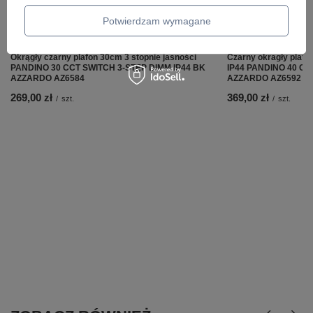
Potwierdzam wymagane
Okrągły czarny plafon 30cm 3 stopnie jasności
Czarny okragły plafo
PANDINO 30 CCT SWITCH 3-STEP DIMM IP44 BK
IP44 PANDINO 40 C
AZZARDO AZ6584
AZZARDO AZ6592
269,00 zł
369,00 zł
/
szt.
/
szt.