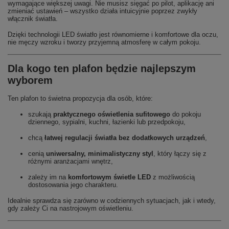
wymagające większej uwagi. Nie musisz sięgać po pilot, aplikację ani
zmieniać ustawień – wszystko działa intuicyjnie poprzez zwykły
włącznik światła.
Dzięki technologii LED światło jest równomierne i komfortowe dla oczu,
nie męczy wzroku i tworzy przyjemną atmosferę w całym pokoju.
Dla kogo ten plafon będzie najlepszym
wyborem
Ten plafon to świetna propozycja dla osób, które:
szukają
praktycznego oświetlenia sufitowego
do pokoju
dziennego, sypialni, kuchni, łazienki lub przedpokoju,
chcą
łatwej regulacji światła bez dodatkowych urządzeń
,
cenią
uniwersalny, minimalistyczny styl
, który łączy się z
różnymi aranżacjami wnętrz,
zależy im na
komfortowym świetle LED
z możliwością
dostosowania jego charakteru.
Idealnie sprawdza się zarówno w codziennych sytuacjach, jak i wtedy,
gdy zależy Ci na nastrojowym oświetleniu.