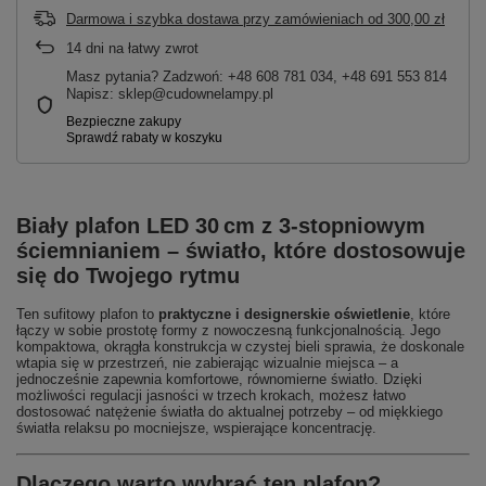
Darmowa i szybka dostawa przy zamówieniach
od
300,00 zł
14
dni na łatwy zwrot
Masz pytania? Zadzwoń: +48 608 781 034, +48 691 553 814
Napisz: sklep@cudownelampy.pl
Biały plafon LED 30 cm z 3‑stopniowym
ściemnianiem – światło, które dostosowuje
się do Twojego rytmu
Ten sufitowy plafon to
praktyczne i designerskie oświetlenie
, które
łączy w sobie prostotę formy z nowoczesną funkcjonalnością. Jego
kompaktowa, okrągła konstrukcja w czystej bieli sprawia, że doskonale
wtapia się w przestrzeń, nie zabierając wizualnie miejsca – a
jednocześnie zapewnia komfortowe, równomierne światło. Dzięki
możliwości regulacji jasności w trzech krokach, możesz łatwo
dostosować natężenie światła do aktualnej potrzeby – od miękkiego
światła relaksu po mocniejsze, wspierające koncentrację.
Dlaczego warto wybrać ten plafon?