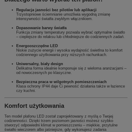
Regulacja jasności bez pilotów lub aplikacji
Trzystopniowe ściemnianie umożliwia wygodną zmianę
intensywności światła zwykłym włącznikiem.
Dopasowanie barwy światła
Funkcja zmiany temperatury pozwala wybrać optymalne światło
– cieplejsze do relaksu lub chłodniejsze do codziennych zadań.
Energooszczędne LED
Niskie zużycie energii i wysoka wydajność świetlna to komfort
codziennego użytkowania przy niższych rachunkach.
Uniwersalny, biały design
Delikatna forma idealnie komponuje się z wieloma aranżacjami –
od nowoczesnych po klasyczne.
Bezpieczna praca w wilgotnych pomieszczeniach
Klasa ochrony IP44 daje Ci pewność działania także w łazience
czy kuchni.
Komfort użytkowania
Ten model plafonu LED został zaprojektowany z myślą o Twojej
codzienności. Dzięki trzem poziomom jasności możesz szybko
stworzyć odpowiedni klimat w pomieszczeniu – miękkie, przytulne
światło wieczorem albo jaśniejsze, gdy wykonujesz zadania