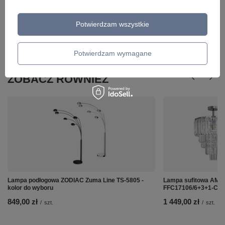
Potwierdzam wszystkie
Potwierdzam wymagane
ZOBACZ RÓWNIEŻ
Lampa podłogowa ZODIAC Zuma Line TS-5805 -
Lampa sufitowa AM
kolor do wyboru
FFC17106/6+3+1-C
849,00 zł
1 449,00 zł
/
szt.
/
szt.