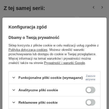
Z tej samej serii:
Konfiguracja zgód
Dbamy o Twoją prywatność
Sklep korzysta z plików cookie w celu realizacji usług zgodnie z
Polityką dotyczącą cookies
. Możesz określić warunki
przechowywania lub dostępu do cookie w Twojej przeglądarce.
Biały zestaw szynoprzeód metrowy z trzema
ZESTAW SZYNOPRZE
Więcej informacji na temat warunków i prywatności można
reflektorami 3xGU10 Zuma Line 3557
3xGU10/ES111 Zuma 
znaleźć także na stronie
Prywatność i warunki Google
.
299,00 zł
249,00 zł
/
szt.
/
szt.
Zawsze
Funkcjonalne pliki cookie (wymagane)
aktywne
Analityczne pliki cookie
Reklamowe pliki cookie