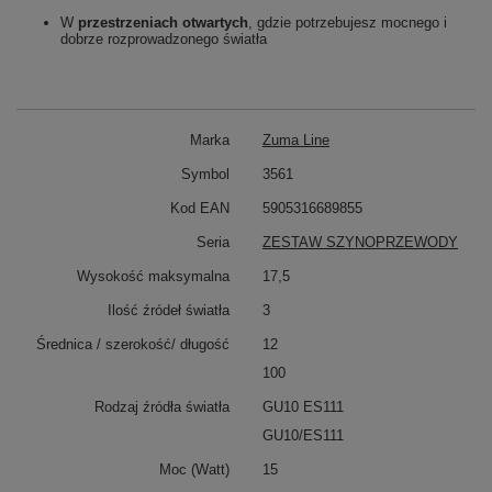
W
przestrzeniach otwartych
, gdzie potrzebujesz mocnego i
dobrze rozprowadzonego światła
Marka
Zuma Line
Symbol
3561
Kod EAN
5905316689855
Seria
ZESTAW SZYNOPRZEWODY
Wysokość maksymalna
17,5
Ilość źródeł światła
3
Średnica / szerokość/ długość
12
100
Rodzaj źródła światła
GU10 ES111
GU10/ES111
Moc (Watt)
15