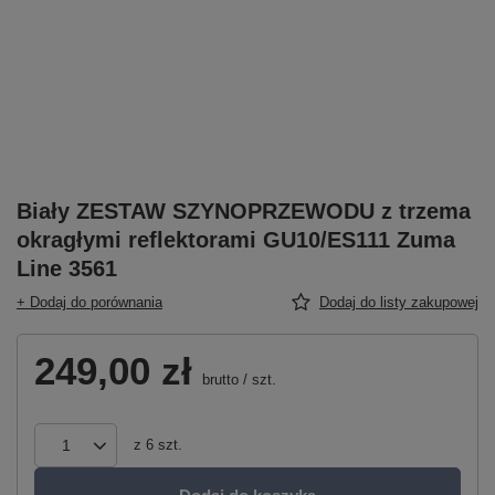
Biały ZESTAW SZYNOPRZEWODU z trzema
okragłymi reflektorami GU10/ES111 Zuma
Line 3561
+ Dodaj do porównania
Dodaj do listy zakupowej
249,00 zł
brutto
/
szt.
z
6
szt.