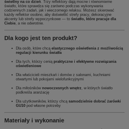
świetlny na co dzień
. Trzy reflektory dają mocne i równomierne
światło, które sprawdza się zarówno podczas wykonywania
codziennych zadań, jak i wieczornego relaksu. Możesz skierować
każdy reflektor osobno, aby doświetlić strefy pracy, dekoracyjne
akcenty lub strefy wypoczynkowe — to
światło, które pracuje dla
Ciebie
, a nie odwrotnie.
Dla kogo jest ten produkt?
Dla osób, które chcą
elastycznego oświetlenia z możliwością
regulacji kierunku światła
Dla tych, którzy cenią
praktyczne i efektywne rozwiązania
oświetleniowe
Dla właścicieli mieszkań i domów z salonami, kuchniami
otwartymi lub pokojami wielofunkcyjnymi
Dla miłośników
nowoczesnych wnętrz
, w których światło
podkreśla aranżację
Dla użytkowników, którzy chcą
samodzielnie dobrać żarówki
GU10
pod własne potrzeby
Materiały i wykonanie