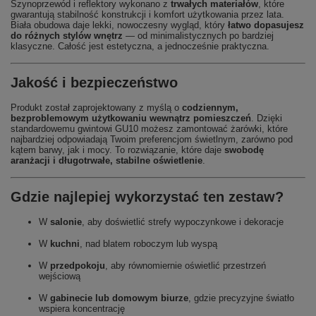
Szynoprzewód i reflektory wykonano z
trwałych materiałów
, które
gwarantują stabilność konstrukcji i komfort użytkowania przez lata.
Biała obudowa daje lekki, nowoczesny wygląd, który
łatwo dopasujesz
do różnych stylów wnętrz
— od minimalistycznych po bardziej
klasyczne. Całość jest estetyczna, a jednocześnie praktyczna.
Jakość i bezpieczeństwo
Produkt został zaprojektowany z myślą o
codziennym,
bezproblemowym użytkowaniu wewnątrz pomieszczeń
. Dzięki
standardowemu gwintowi GU10 możesz zamontować żarówki, które
najbardziej odpowiadają Twoim preferencjom świetlnym, zarówno pod
kątem barwy, jak i mocy. To rozwiązanie, które daje
swobodę
aranżacji i długotrwałe, stabilne oświetlenie
.
Gdzie najlepiej wykorzystać ten zestaw?
W
salonie
, aby doświetlić strefy wypoczynkowe i dekoracje
W
kuchni
, nad blatem roboczym lub wyspą
W
przedpokoju
, aby równomiernie oświetlić przestrzeń
wejściową
W
gabinecie lub domowym biurze
, gdzie precyzyjne światło
wspiera koncentrację