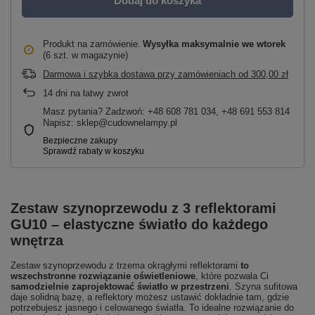
Dodaj do koszyka
Produkt na zamówienie
Wysyłka maksymalnie
we wtorek
(6 szt. w magazynie)
Darmowa i szybka dostawa przy zamówieniach
od
300,00 zł
14
dni na łatwy zwrot
Masz pytania? Zadzwoń: +48 608 781 034, +48 691 553 814
Napisz: sklep@cudownelampy.pl
Zestaw szynoprzewodu z 3 reflektorami
GU10 – elastyczne światło do każdego
wnętrza
Zestaw szynoprzewodu z trzema okrągłymi reflektorami
to
wszechstronne rozwiązanie oświetleniowe
, które pozwala Ci
samodzielnie zaprojektować światło w przestrzeni
. Szyna sufitowa
daje solidną bazę, a reflektory możesz ustawić dokładnie tam, gdzie
potrzebujesz jasnego i celowanego światła. To idealne rozwiązanie do