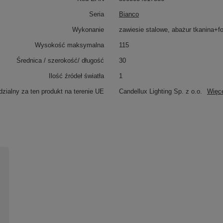
Seria
Bianco
Wykonanie
zawiesie stalowe, abażur tkanina+fo
Wysokość maksymalna
115
Średnica / szerokość/ długość
30
Ilość źródeł światła
1
zialny za ten produkt na terenie UE
Candellux Lighting Sp. z o.o.
Więc