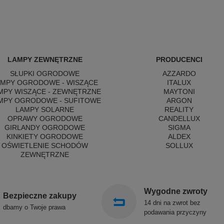
LAMPY ZEWNĘTRZNE
PRODUCENCI
SŁUPKI OGRODOWE
AZZARDO
AMPY OGRODOWE - WISZĄCE
ITALUX
MPY WISZĄCE - ZEWNĘTRZNE
MAYTONI
MPY OGRODOWE - SUFITOWE
ARGON
LAMPY SOLARNE
REALITY
OPRAWY OGRODOWE
CANDELLUX
GIRLANDY OGRODOWE
SIGMA
KINKIETY OGRODOWE
ALDEX
OŚWIETLENIE SCHODÓW
SOLLUX
ZEWNĘTRZNE
Wygodne zwroty
Bezpieczne zakupy
14 dni na zwrot bez
dbamy o Twoje prawa
podawania przyczyny