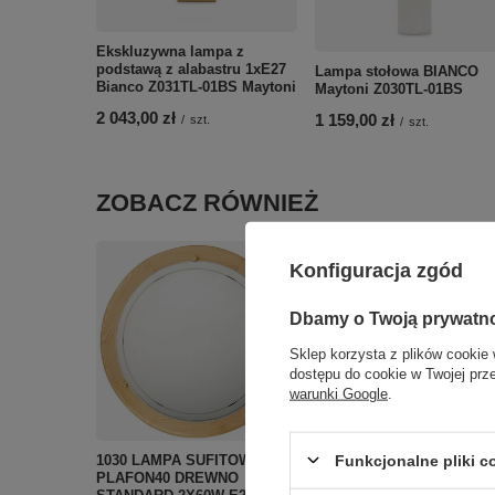
Ekskluzywna lampa z
podstawą z alabastru 1xE27
Lampa stołowa BIANCO
Bianco Z031TL-01BS Maytoni
Maytoni Z030TL-01BS
2 043,00 zł
1 159,00 zł
/
szt.
/
szt.
ZOBACZ RÓWNIEŻ
Konfiguracja zgód
Dbamy o Twoją prywatn
Sklep korzysta z plików cookie 
dostępu do cookie w Twojej prz
SHIPI LAMPA KINKIET 1
LED KRYSZTAŁKI STAL
warunki Google
.
NIERDZEWNA Candellux 2
45256
138,99 zł
Funkcjonalne pliki 
1030 LAMPA SUFITOWA
/
szt.
PLAFON40 DREWNO