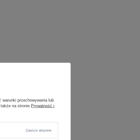
ć warunki przechowywania lub
 także na stronie
Prywatność i
Zawsze aktywne