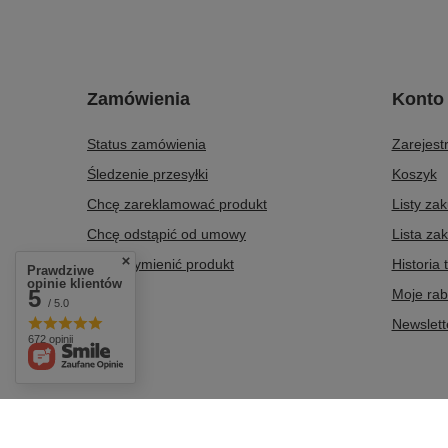
Zamówienia
Konto
Status zamówienia
Zarejestr
Śledzenie przesyłki
Koszyk
Chcę zareklamować produkt
Listy za
Chcę odstąpić od umowy
Lista za
Chcę wymienić produkt
Historia 
Prawdziwe
opinie klientów
5
Kontakt
Moje rab
/ 5.0
Newslett
672 opinii