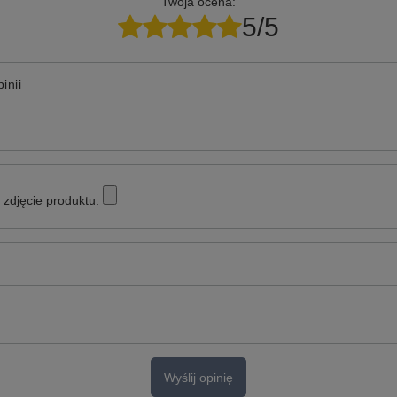
Twoja ocena:
5/5
inii
zdjęcie produktu:
Wyślij opinię