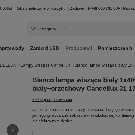
 300zł
| Rabaty naliczane w koszyku! |
Zadzwoń (+48) 608 781 034
| Napis
oprzewody
Żarówki LED
Producenci
Pomieszczenia
NDELLUX
Lampy wiszące Candellux
Bianco lampa wisząca biały 1x
Bianco lampa wisząca biały 1x4
biały+orzechowy Candellux 31-1
+ Dodaj do porównania
lampa, która doda uroku i przytulności do Twojego wnętrza.
jednego gniazda E27 i abażura w dwukolorowej kombinacji
ale efektownym design