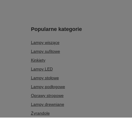
Popularne kategorie
Lampy wiszące
Lampy sufitowe
Kinkiety
Lampy LED
Lampy stołowe
Lampy podłogowe
Oprawy stropowe
Lampy drewniane
Żyrandole