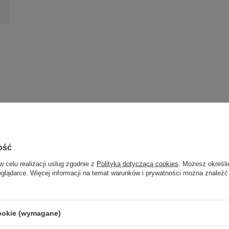
ość
w celu realizacji usług zgodnie z
Polityką dotyczącą cookies
. Możesz określi
eglądarce. Więcej informacji na temat warunków i prywatności można znaleźć
X3W
1-
cookie (wymagane)
Sparta lampa wisząca czarny
3x60w e27 Candellux 33-
AURORA LAMPA WISZĄCA