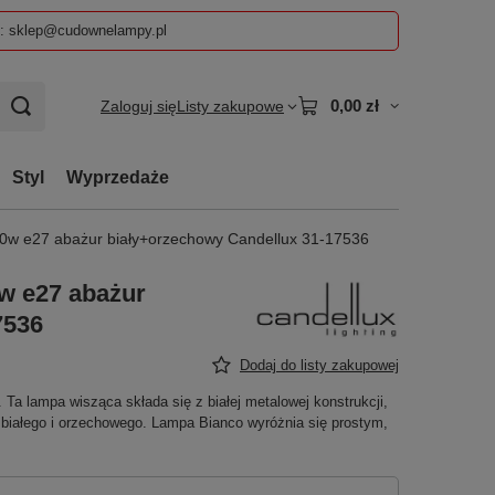
z: sklep@cudownelampy.pl
0,00 zł
Zaloguj się
Listy zakupowe
Styl
Wyprzedaże
40w e27 abażur biały+orzechowy Candellux 31-17536
0w e27 abażur
7536
Dodaj do listy zakupowej
 Ta lampa wisząca składa się z białej metalowej konstrukcji,
 białego i orzechowego. Lampa Bianco wyróżnia się prostym,