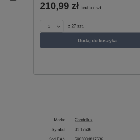
210,99 zł
brutto
/
szt.
z
27
szt.
Dodaj do koszyka
Marka
Candellux
Symbol
31-17536
Kod EAN
5903034817536