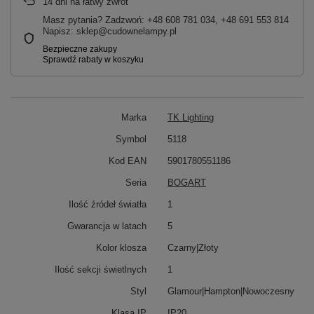
14
dni na łatwy zwrot
Masz pytania? Zadzwoń: +48 608 781 034, +48 691 553 814
Napisz: sklep@cudownelampy.pl
Marka
TK Lighting
Symbol
5118
Kod EAN
5901780551186
Seria
BOGART
Ilość źródeł światła
1
Gwarancja w latach
5
Kolor klosza
Czarny|Złoty
Ilość sekcji świetlnych
1
Styl
Glamour|Hampton|Nowoczesny
Klasa IP
IP20