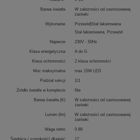
Barwa światła
W zależności od zastosowanej
żarówki
Wykonanie
Przewód|Stal lakierowana
Stal lakierowana, Przewód
Napiecie
230V - 50Hz
Klasa energetyczna
A do G
Klasa ochronności
2 klasa ochronności
Moc maksymalna
max 15W LED
Podział sekcji
1/1
Źródło światła w komplecie
Nie
Barwa światła (K)
W zależności od zastosowanej
żarówki
Lumen (lm)
W zależności od zastosowanej
żarówki
Waga netto
0.89
Średnica / szerokość/ długość
17