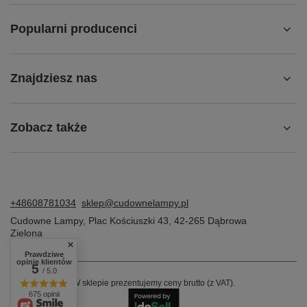
Popularni producenci
Znajdziesz nas
Zobacz także
+48608781034
sklep@cudownelampy.pl
Cudowne Lampy
,
Plac Kościuszki 43
,
42-265
Dąbrowa
Zielona
Prawdziwe
opinie klientów
5
/ 5.0
W sklepie prezentujemy ceny brutto (z VAT).
675 opinii