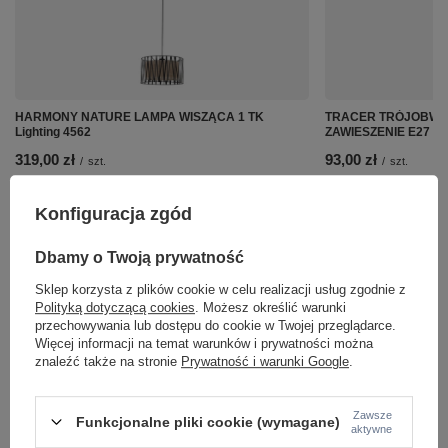
HARMONY NATURE LAMPA WISZĄCA 1 TK
TRACER TRÓJOBWO
Lighting 4562
ZAWIESZENIE E27 1,5
319,00 zł
93,00 zł
/
szt.
/
szt.
Konfiguracja zgód
Dbamy o Twoją prywatność
Sklep korzysta z plików cookie w celu realizacji usług zgodnie z
Polityką dotyczącą cookies
. Możesz określić warunki
przechowywania lub dostępu do cookie w Twojej przeglądarce.
Więcej informacji na temat warunków i prywatności można
znaleźć także na stronie
Prywatność i warunki Google
.
Zawsze
Funkcjonalne pliki cookie (wymagane)
aktywne