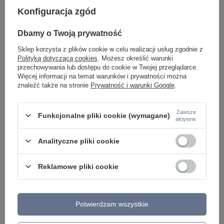
Konfiguracja zgód
Dbamy o Twoją prywatność
Potrzebujesz pomocy? Masz pytania lub
Sklep korzysta z plików cookie w celu realizacji usług zgodnie z
chcesz lepszą cenę?
Polityką dotyczącą cookies
. Możesz określić warunki
Napisz do nas - doradzimy, odpowiemy
przechowywania lub dostępu do cookie w Twojej przeglądarce.
Napisz do nas
szybko i przygotujemy indywidualną ofertę
Więcej informacji na temat warunków i prywatności można
dopasowaną do Ciebie..
znaleźć także na stronie
Prywatność i warunki Google
.
Zawsze
Funkcjonalne pliki cookie (wymagane)
aktywne
Model znajdziesz w kategoriach
Analityczne pliki cookie
Napisz swoją opinię
Reklamowe pliki cookie
Twoja ocena:
5/5
Potwierdzam wszystkie