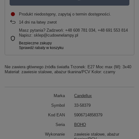
Produkt niedostępny, zapytaj o termin dostępności
14
dni na łatwy zwrot
Masz pytania? Zadzwoń: +48 608 781 034, +48 691 553 814
Napisz: sklep@cudownelampy.pl
Nie zawiera głównego źródła światła Trzonek: E27 Moc max (W): 3x40
Materiał: zawiesie stalowe, abażur tkanina/PCV Kolor: czarny
Marka
Candellux
Symbol
33-58379
Kod EAN
5906714858379
Seria
BOHO
Wykonanie
zawiesie stalowe, abażur