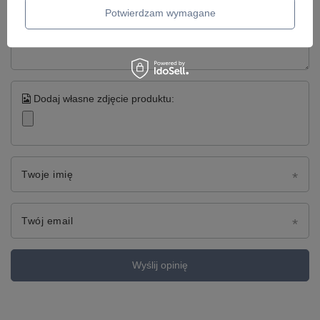
Potwierdzam wymagane
Treść twojej opinii
Dodaj własne zdjęcie produktu:
Twoje imię
Twój email
Wyślij opinię