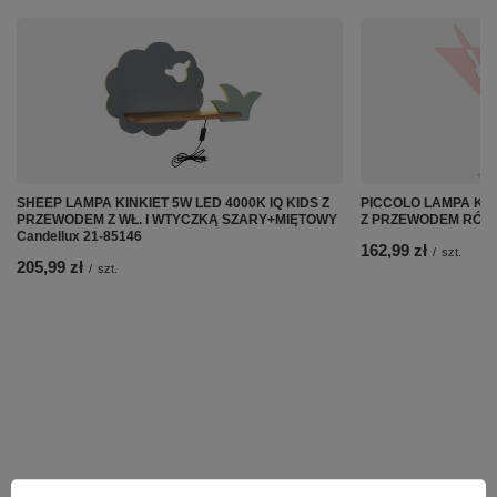
SHEEP LAMPA KINKIET 5W LED 4000K IQ KIDS Z
PICCOLO LAMPA KINK
PRZEWODEM Z WŁ. I WTYCZKĄ SZARY+MIĘTOWY
Z PRZEWODEM RÓŻOW
Candellux 21-85146
162,99 zł
/
szt.
205,99 zł
/
szt.