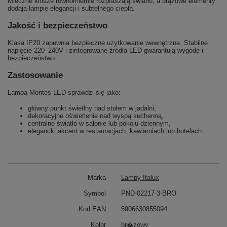
Mleczne klosze równomiernie rozpraszają światło, a brązowe elementy
dodają lampie elegancji i subtelnego ciepła.
Jakość i bezpieczeństwo
Klasa IP20 zapewnia bezpieczne użytkowanie wewnętrzne. Stabilne
napięcie 220–240V i zintegrowane źródła LED gwarantują wygodę i
bezpieczeństwo.
Zastosowanie
Lampa Montes LED sprawdzi się jako:
główny punkt świetlny nad stołem w jadalni,
dekoracyjne oświetlenie nad wyspą kuchenną,
centralne światło w salonie lub pokoju dziennym,
elegancki akcent w restauracjach, kawiarniach lub hotelach.
Marka
Lampy Italux
Symbol
PND-02217-3-BRO
Kod EAN
5906630855094
Kolor
br�zowy