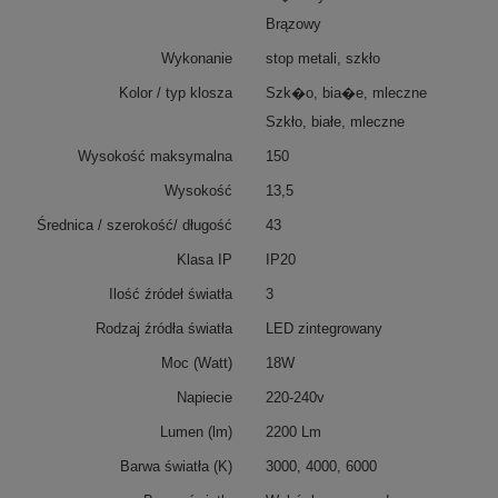
Brązowy
Wykonanie
stop metali, szkło
Kolor / typ klosza
Szk�o, bia�e, mleczne
Szkło, białe, mleczne
Wysokość maksymalna
150
Wysokość
13,5
Średnica / szerokość/ długość
43
Klasa IP
IP20
Ilość źródeł światła
3
Rodzaj źródła światła
LED zintegrowany
Moc (Watt)
18W
Napiecie
220-240v
Lumen (lm)
2200 Lm
Barwa światła (K)
3000, 4000, 6000