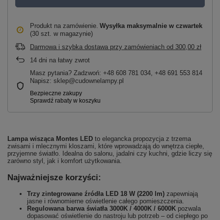
Produkt na zamówienie
Wysyłka maksymalnie
w czwartek
(30 szt. w magazynie)
Darmowa i szybka dostawa przy zamówieniach
od
300,00 zł
14
dni na łatwy zwrot
Masz pytania? Zadzwoń: +48 608 781 034, +48 691 553 814
Napisz: sklep@cudownelampy.pl
Lampa wisząca Montes LED
to elegancka propozycja z trzema
zwisami i mlecznymi kloszami, które wprowadzają do wnętrza ciepłe,
przyjemne światło. Idealna do salonu, jadalni czy kuchni, gdzie liczy się
zarówno styl, jak i komfort użytkowania.
Najważniejsze korzyści:
Trzy zintegrowane źródła LED 18 W (2200 lm)
zapewniają
jasne i równomierne oświetlenie całego pomieszczenia.
Regulowana barwa światła 3000K / 4000K / 6000K
pozwala
dopasować oświetlenie do nastroju lub potrzeb – od ciepłego po