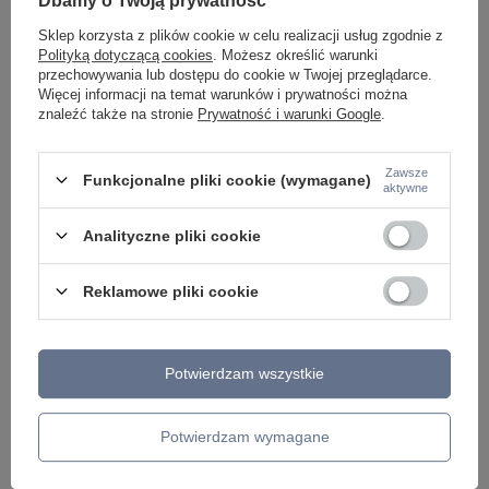
Dbamy o Twoją prywatność
OKAZJA
Sklep korzysta z plików cookie w celu realizacji usług zgodnie z
Polityką dotyczącą cookies
. Możesz określić warunki
Lampa wisząca Strela LED Italux PND-34378-1S-
Kinkiet kryształowy 
HBR
CH.G
przechowywania lub dostępu do cookie w Twojej przeglądarce.
Więcej informacji na temat warunków i prywatności można
208,00 zł
386,00 zł
/
szt.
/
szt.
znaleźć także na stronie
Prywatność i warunki Google
.
Najniższa cena z 30 
386,00 zł
0%
Cena regularna:
466,
Zawsze
Funkcjonalne pliki cookie (wymagane)
aktywne
Analityczne pliki cookie
Reklamowe pliki cookie
Potwierdzam wszystkie
Potrzebujesz pomocy? Masz pytania lub
Potwierdzam wymagane
chcesz lepszą cenę?
Napisz do nas - doradzimy, odpowiemy