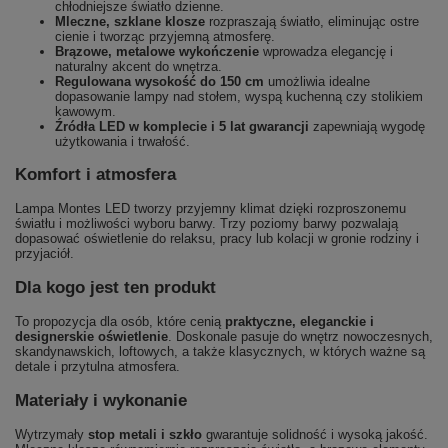
chłodniejsze światło dzienne.
Mleczne, szklane klosze
rozpraszają światło, eliminując ostre
cienie i tworząc przyjemną atmosferę.
Brązowe, metalowe wykończenie
wprowadza elegancję i
naturalny akcent do wnętrza.
Regulowana wysokość do 150 cm
umożliwia idealne
dopasowanie lampy nad stołem, wyspą kuchenną czy stolikiem
kawowym.
Źródła LED w komplecie i 5 lat gwarancji
zapewniają wygodę
użytkowania i trwałość.
Komfort i atmosfera
Lampa Montes LED tworzy przyjemny klimat dzięki rozproszonemu
światłu i możliwości wyboru barwy. Trzy poziomy barwy pozwalają
dopasować oświetlenie do relaksu, pracy lub kolacji w gronie rodziny i
przyjaciół.
Dla kogo jest ten produkt
To propozycja dla osób, które cenią
praktyczne, eleganckie i
designerskie oświetlenie
. Doskonale pasuje do wnętrz nowoczesnych,
skandynawskich, loftowych, a także klasycznych, w których ważne są
detale i przytulna atmosfera.
Materiały i wykonanie
Wytrzymały
stop metali i szkło
gwarantuje solidność i wysoką jakość.