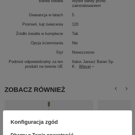
Barwa światła
Wybór barwy przed
zainstalowaniem
Gwarancja w latach
5
Promień, kąt świecenia
120
Źródło światła w komplecie
Tak
Opcja ściemniania
Nie
Styl
Nowoczesne
Podmiot odpowiedzialny za ten
Italux Janusz Baran Sp.
produkt na terenie UE
K.
Więcej
ZOBACZ RÓWNIEŻ
Konfiguracja zgód