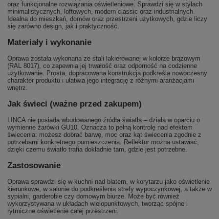
oraz funkcjonalne rozwiązania oświetleniowe. Sprawdzi się w stylach
minimalistycznych, loftowych, modern classic oraz industrialnych.
Idealna do mieszkań, domów oraz przestrzeni użytkowych, gdzie liczy
się zarówno design, jak i praktyczność.
Materiały i wykonanie
Oprawa została wykonana ze stali lakierowanej w kolorze brązowym
(RAL 8017), co zapewnia jej trwałość oraz odporność na codzienne
użytkowanie. Prosta, dopracowana konstrukcja podkreśla nowoczesny
charakter produktu i ułatwia jego integrację z różnymi aranżacjami
wnętrz.
Jak świeci (ważne przed zakupem)
LINCA nie posiada wbudowanego źródła światła – działa w oparciu o
wymienne żarówki GU10. Oznacza to pełną kontrolę nad efektem
świecenia: możesz dobrać barwę, moc oraz kąt świecenia zgodnie z
potrzebami konkretnego pomieszczenia. Reflektor można ustawiać,
dzięki czemu światło trafia dokładnie tam, gdzie jest potrzebne.
Zastosowanie
Oprawa sprawdzi się w kuchni nad blatem, w korytarzu jako oświetlenie
kierunkowe, w salonie do podkreślenia strefy wypoczynkowej, a także w
sypialni, garderobie czy domowym biurze. Może być również
wykorzystywana w układach wielopunktowych, tworząc spójne i
rytmiczne oświetlenie całej przestrzeni.