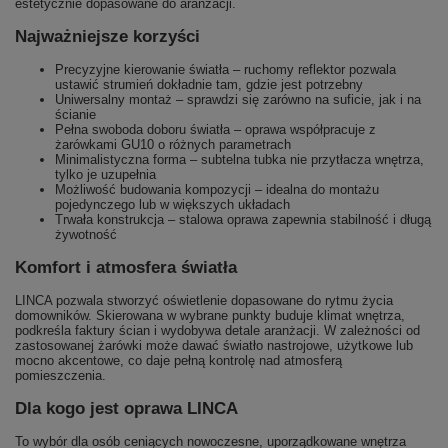
estetycznie dopasowane do aranżacji.
Najważniejsze korzyści
Precyzyjne kierowanie światła – ruchomy reflektor pozwala
ustawić strumień dokładnie tam, gdzie jest potrzebny
Uniwersalny montaż – sprawdzi się zarówno na suficie, jak i na
ścianie
Pełna swoboda doboru światła – oprawa współpracuje z
żarówkami GU10 o różnych parametrach
Minimalistyczna forma – subtelna tubka nie przytłacza wnętrza,
tylko je uzupełnia
Możliwość budowania kompozycji – idealna do montażu
pojedynczego lub w większych układach
Trwała konstrukcja – stalowa oprawa zapewnia stabilność i długą
żywotność
Komfort i atmosfera światła
LINCA pozwala stworzyć oświetlenie dopasowane do rytmu życia
domowników. Skierowana w wybrane punkty buduje klimat wnętrza,
podkreśla faktury ścian i wydobywa detale aranżacji. W zależności od
zastosowanej żarówki może dawać światło nastrojowe, użytkowe lub
mocno akcentowe, co daje pełną kontrolę nad atmosferą
pomieszczenia.
Dla kogo jest oprawa LINCA
To wybór dla osób ceniących nowoczesne, uporządkowane wnętrza