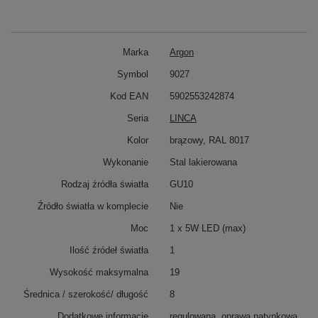
Marka
Argon
Symbol
9027
Kod EAN
5902553242874
Seria
LINCA
Kolor
brązowy, RAL 8017
Wykonanie
Stal lakierowana
Rodzaj źródła światła
GU10
Źródło światła w komplecie
Nie
Moc
1 x 5W LED (max)
Ilość źródeł światła
1
Wysokość maksymalna
19
Średnica / szerokość/ długość
8
Dodatkowe informacje
regulowana, oprawa natynkowa,