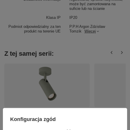
może być zamontowana na
suficie lub na ścianie
Klasa IP
IP20
Podmiot odpowiedzialny za ten
P.P.H Argon Zdzisław
produkt na terenie UE
Tomzik
Więcej
Z tej samej serii:
Oprawa sufitowa natynkowa ruchomy reflektor tuba
Biała oprawa sufito
szałwia LINCA 1xGU10 Argon 9025
reflektor tuba LINC
Konfiguracja zgód
299,00 zł
299,00 zł
/
szt.
/
szt.