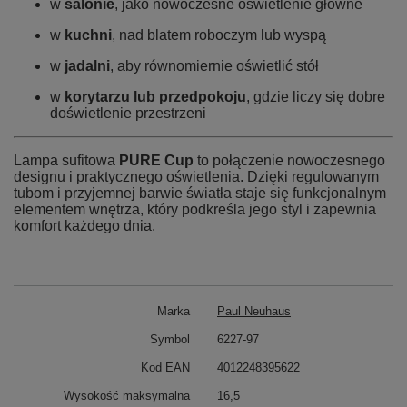
w
salonie
, jako nowoczesne oświetlenie główne
w
kuchni
, nad blatem roboczym lub wyspą
w
jadalni
, aby równomiernie oświetlić stół
w
korytarzu lub przedpokoju
, gdzie liczy się dobre
doświetlenie przestrzeni
Lampa sufitowa
PURE Cup
to połączenie nowoczesnego
designu i praktycznego oświetlenia. Dzięki regulowanym
tubom i przyjemnej barwie światła staje się funkcjonalnym
elementem wnętrza, który podkreśla jego styl i zapewnia
komfort każdego dnia.
Marka
Paul Neuhaus
Symbol
6227-97
Kod EAN
4012248395622
Wysokość maksymalna
16,5