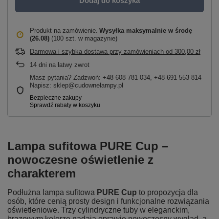
Dodaj do koszyka
Produkt na zamówienie
Wysyłka maksymalnie
w środę
(26.08)
(100 szt. w magazynie)
Darmowa i szybka dostawa przy zamówieniach
od
300,00 zł
14
dni na łatwy zwrot
Masz pytania? Zadzwoń: +48 608 781 034, +48 691 553 814
Napisz: sklep@cudownelampy.pl
Lampa sufitowa PURE Cup –
nowoczesne oświetlenie z
charakterem
Podłużna lampa sufitowa
PURE Cup
to propozycja dla
osób, które cenią prosty design i funkcjonalne rozwiązania
oświetleniowe. Trzy cylindryczne tuby w eleganckim,
brązowym kolorze nadają oprawie nowoczesny wygląd, a