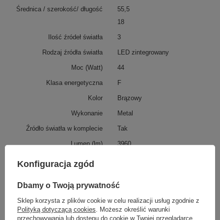
Średnica / szerokość/ długość
55,5
18
Ilość źródeł światła
3
Rodzaj źródła światła
LED zintegrowany
Moc (Watt)
44
Klasa energetyczna
F
Kolor
Brązowy
Wykonanie
Metal
Źródło światła w komplecie
Tak
Lumen (lm)
3960
Barwa światła (K)
2700
Konfiguracja zgód
Klasa IP
IP20
Dbamy o Twoją prywatność
Sterowanie pilotem
NIE
Sklep korzysta z plików cookie w celu realizacji usług zgodnie z
Ściemnianie
TAK
Polityką dotyczącą cookies
. Możesz określić warunki
przechowywania lub dostępu do cookie w Twojej przeglądarce.
Zmiana barwy
Nie