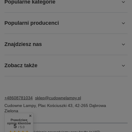
Popularne kategorie
Popularni producenci
Znajdziesz nas
Zobacz także
+48608781034
sklep@cudownelampy.pl
Cudowne Lampy
,
Plac Kościuszki 43
,
42-265
Dąbrowa
Zielona
Prawdziwe
opinie klientów
5
/ 5.0