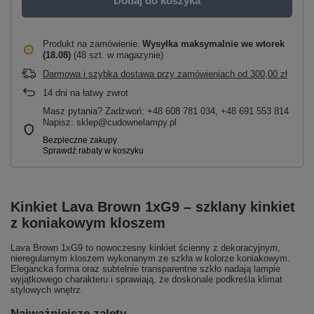
Dodaj do koszyka
Produkt na zamówienie
Wysyłka maksymalnie
we wtorek
(18.08)
(48 szt. w magazynie)
Darmowa i szybka dostawa przy zamówieniach
od
300,00 zł
14
dni na łatwy zwrot
Masz pytania? Zadzwoń: +48 608 781 034, +48 691 553 814
Napisz: sklep@cudownelampy.pl
Kinkiet Lava Brown 1xG9 – szklany kinkiet
z koniakowym kloszem
Lava Brown 1xG9 to nowoczesny kinkiet ścienny z dekoracyjnym,
nieregularnym kloszem wykonanym ze szkła w kolorze koniakowym.
Elegancka forma oraz subtelnie transparentne szkło nadają lampie
wyjątkowego charakteru i sprawiają, że doskonale podkreśla klimat
stylowych wnętrz.
Najważniejsze zalety