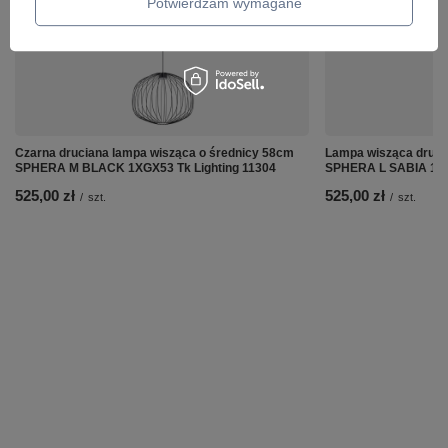
Potwierdzam wymagane
Czarna druciana lampa wisząca o średnicy 58cm
Lampa wisząca druci
SPHERA M BLACK 1XGX53 Tk Lighting 11304
SPHERA L SABIA 1xGX
525,00 zł
525,00 zł
/
szt.
/
szt.