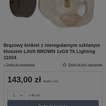
Brązowy kinkiet z nieregularnym szklanym
kloszem LAVA BROWN 1xG9 Tk Lighting
11024
+ Dodaj do porównania
Dodaj do listy zakupowej
143,00 zł
brutto
/
szt.
z
48
szt.