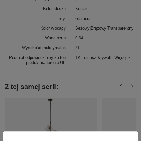
Kolor klosza
Koniak
Styl
Glamour
Kolor wiodący
Beżowy|Brązowy|Transparentny
Waga netto
0.34
Wysokość maksymalna
21
Podmiot odpowiedzialny za ten
TK Tomasz Krywult
Więcej
produkt na terenie UE
Z tej samej serii: