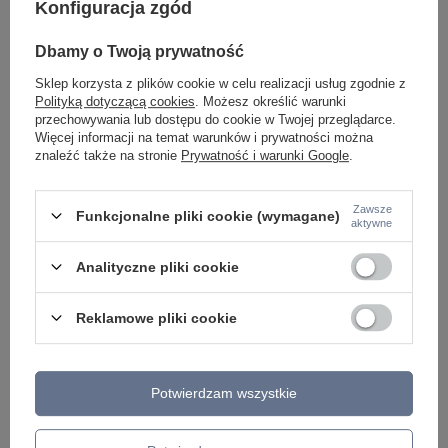
Konfiguracja zgód
Lampa wisząca z trzema niregularnymi szklanymi
Lava beżowy/złoty S
kloszami na jedym zwisie LAVA BROWN 3xG9 Tk
Dbamy o Twoją prywatność
937,26 zł
Lighting 11036
/
szt.
Sklep korzysta z plików cookie w celu realizacji usług zgodnie z
419,00 zł
/
szt.
Polityką dotyczącą cookies
. Możesz określić warunki
przechowywania lub dostępu do cookie w Twojej przeglądarce.
Więcej informacji na temat warunków i prywatności można
znaleźć także na stronie
Prywatność i warunki Google
.
Zawsze
Funkcjonalne pliki cookie (wymagane)
aktywne
Analityczne pliki cookie
Reklamowe pliki cookie
Potwierdzam wszystkie
ZOBACZ RÓWNIEŻ