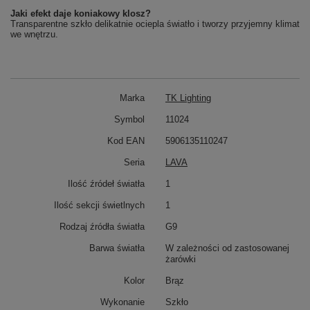
Jaki efekt daje koniakowy klosz?
Transparentne szkło delikatnie ociepla światło i tworzy przyjemny klimat
we wnętrzu.
Marka
TK Lighting
Symbol
11024
Kod EAN
5906135110247
Seria
LAVA
Ilość źródeł światła
1
Ilość sekcji świetlnych
1
Rodzaj źródła światła
G9
Barwa światła
W zależności od zastosowanej
żarówki
Kolor
Brąz
Wykonanie
Szkło