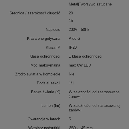
Metal|Tworzywo sztuczne
Średnica / szerokość/ długość
20
15
Napiecie
230V - 50Hz
Klasa energetyczna
A do G
Klasa IP
IP20
Klasa ochronności
1 klasa ochronności
Moc maksymalna
max 8W LED
Źródło światła w komplecie
Nie
Podział sekcji
1/1
Barwa światła (K)
W zależności od zastosowanej
żarówki
Lumen (lm)
W zależności od zastosowanej
żarówki
Gwarancja w latach
5
Wymiary podsufitki
Ø80 - ↕45 mm