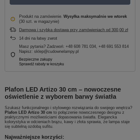
Produkt na zamówienie
Wysyłka maksymalnie
we wtorek
(30 szt. w magazynie)
Darmowa i szybka dostawa przy zamówieniach
od
300,00 zł
14
dni na łatwy zwrot
Masz pytania? Zadzwoń: +48 608 781 034, +48 691 553 814
Napisz: sklep@cudownelampy.pl
Plafon LED Artizo 30 cm – nowoczesne
oświetlenie z wyborem barwy światła
Szukasz funkcjonalnego i stylowego rozwiązania do swojego wnętrza?
Plafon LED Artizo 30 cm
to połączenie nowoczesnego designu z
praktycznymi możliwościami dopasowania światła. Elegancka
kolorystyka w odcieniach brązu, kawy i złota sprawia, że lampa staje
się subtelną ozdobą sufitu.
Najważniejsze korzyści: