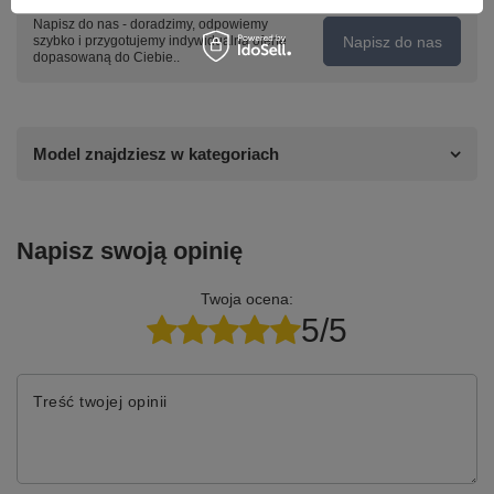
Napisz do nas - doradzimy, odpowiemy
Napisz do nas
szybko i przygotujemy indywidualną ofertę
dopasowaną do Ciebie..
Model znajdziesz w kategoriach
Napisz swoją opinię
Twoja ocena:
5/5
Treść twojej opinii