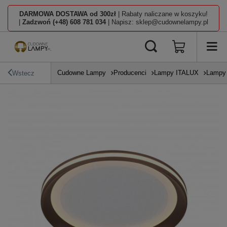
DARMOWA DOSTAWA od 300zł
| Rabaty naliczane w koszyku!
|
Zadzwoń (+48) 608 781 034
| Napisz: sklep@cudownelampy.pl
Cudowne Lampy
Producenci
Lampy ITALUX
Lampy 
Wstecz