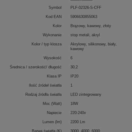
Symbol
PLF-02326-S-CFF
Kod EAN
5906630855063
Kolor
Brązowy, kawowy, złoty
Wykonanie
stop metali, akryl
Kolor / typ klosza
Akrylowy, silikonowy, biały,
kawowy
Wysokość
6
Średnica / szerokość/ długość
30,2
Klasa IP
IP20
Ilość źródeł światła
1
Rodzaj źródła światła
LED zintegrowany
Moc (Watt)
18W
Napiecie
220-240v
Lumen (lm)
2200 Lm
Barwa światła (K)
3000, 4000, 6000