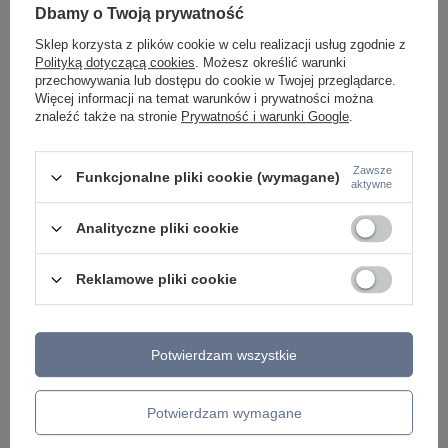
Dbamy o Twoją prywatność
Sklep korzysta z plików cookie w celu realizacji usług zgodnie z
Polityką dotyczącą cookies
. Możesz określić warunki
Lampa wisząca HARLEY WHITE Italux MDM-3480/1
Kinkiet CARDENA It
przechowywania lub dostępu do cookie w Twojej przeglądarce.
W
Więcej informacji na temat warunków i prywatności można
245,00 zł
/
szt.
znaleźć także na stronie
Prywatność i warunki Google
.
161,00 zł
/
szt.
Zawsze
Funkcjonalne pliki cookie (wymagane)
aktywne
Analityczne pliki cookie
Reklamowe pliki cookie
Potwierdzam wszystkie
Potwierdzam wymagane
Potrzebujesz pomocy? Masz pytania lub
chcesz lepszą cenę?