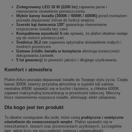
Zintegrowany LED 18 W (2200 lm)
zapewnia jasne i
równomierne oświetlenie pomieszczenia.
Wybór barwy światła (3000K / 4000K / 6000K)
przed montażem
pozwala dopasować klimat do funkcji wnętrza.
Szeroki kąt świecenia 120°
gwarantuje równomierne
rozproszenie światła bez cieni.
Kompaktowa wysokość 6 cm
sprawia, że plafon idealnie nadaje
się do niskich pomieszczeń.
Średnica 30,2 cm
zapewnia optymalne doświetlenie małych i
średnich przestrzeni.
Gotowe źródło światła w komplecie
eliminuje konieczność
dokupowania żarówek.
5 lat gwarancji
to pewność jakości i długiego użytkowania.
Komfort i atmosfera
Plafon Artizo pozwala dopasować światło do Twojego stylu życia. Ciepła
barwa 3000K stworzy przytulną atmosferę w sypialni lub salonie,
neutralna 4000K sprawdzi się w kuchni i łazience, a chłodna 6000K
zapewni maksymalną koncentrację w przestrzeni roboczej. Mleczny
klosz równomiernie rozprasza światło, eliminując efekt oślepiania.
Dla kogo jest ten produkt
To idealne rozwiązanie dla osób, które cenią
praktyczne i estetyczne
oświetlenie do nowoczesnych wnętrz
. Plafon sprawdzi się w
mieszkaniach, biurach oraz przestrzeniach użytkowych, szczególnie
tam, gdzie liczy się oszczędność miejsca i uniwersalność.