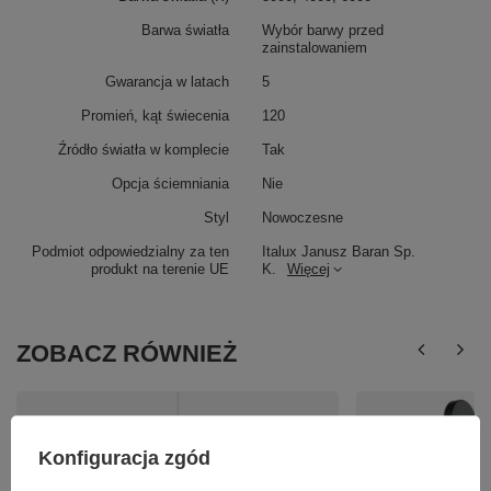
Barwa światła
Wybór barwy przed
zainstalowaniem
Gwarancja w latach
5
Promień, kąt świecenia
120
Źródło światła w komplecie
Tak
Opcja ściemniania
Nie
Styl
Nowoczesne
Podmiot odpowiedzialny za ten
Italux Janusz Baran Sp.
produkt na terenie UE
K.
Więcej
ZOBACZ RÓWNIEŻ
Konfiguracja zgód