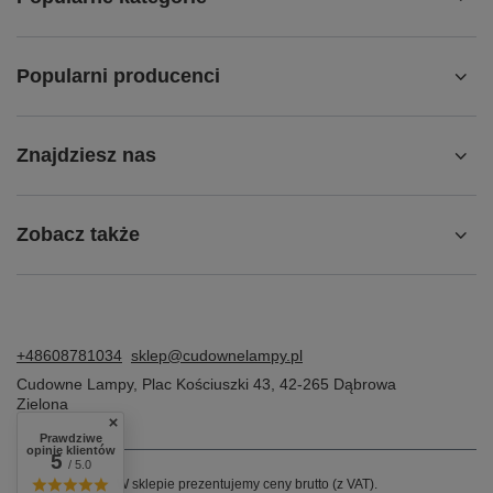
Popularni producenci
Znajdziesz nas
Zobacz także
+48608781034
sklep@cudownelampy.pl
Cudowne Lampy
,
Plac Kościuszki 43
,
42-265
Dąbrowa
Zielona
Prawdziwe
opinie klientów
5
/ 5.0
W sklepie prezentujemy ceny brutto (z VAT).