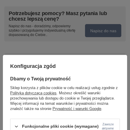
Potrzebujesz pomocy? Masz pytania lub
chcesz lepszą cenę?
Napisz do nas - doradzimy, odpowiemy
Napisz do nas
szybko i przygotujemy indywidualną ofertę
dopasowaną do Ciebie..
Model znajdziesz w kategoriach
Konfiguracja zgód
Dbamy o Twoją prywatność
Napisz swoją opinię
Sklep korzysta z plików cookie w celu realizacji usług zgodnie z
Polityką dotyczącą cookies
. Możesz określić warunki
Twoja ocena:
przechowywania lub dostępu do cookie w Twojej przeglądarce.
Więcej informacji na temat warunków i prywatności można
5/5
znaleźć także na stronie
Prywatność i warunki Google
.
Zawsze
Treść twojej opinii
Funkcjonalne pliki cookie (wymagane)
aktywne