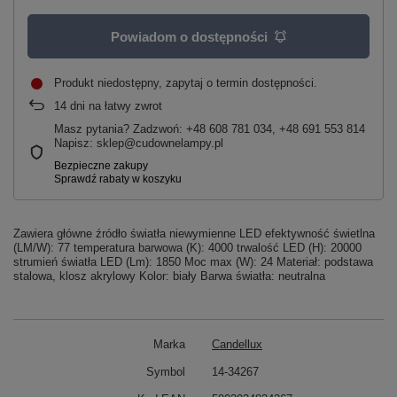
Powiadom o dostępności
Produkt niedostępny, zapytaj o termin dostępności
14
dni na łatwy zwrot
Masz pytania? Zadzwoń: +48 608 781 034, +48 691 553 814
Napisz: sklep@cudownelampy.pl
Zawiera główne źródło światła niewymienne LED efektywność świetlna
(LM/W): 77 temperatura barwowa (K): 4000 trwalość LED (H): 20000
strumień światła LED (Lm): 1850 Moc max (W): 24 Materiał: podstawa
stalowa, klosz akrylowy Kolor: biały Barwa światła: neutralna
Marka
Candellux
Symbol
14-34267