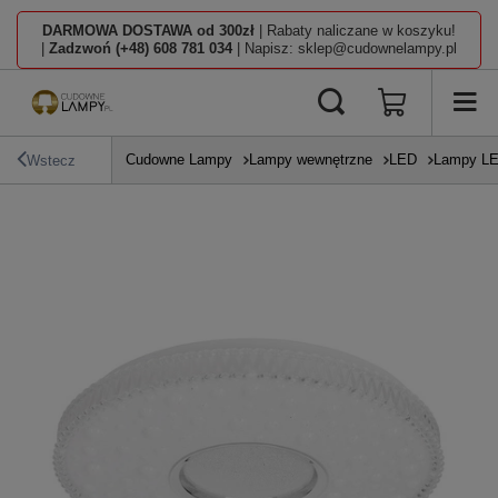
DARMOWA DOSTAWA od 300zł
| Rabaty naliczane w koszyku!
|
Zadzwoń (+48) 608 781 034
| Napisz: sklep@cudownelampy.pl
Cudowne Lampy
Lampy wewnętrzne
LED
Lampy L
Wstecz