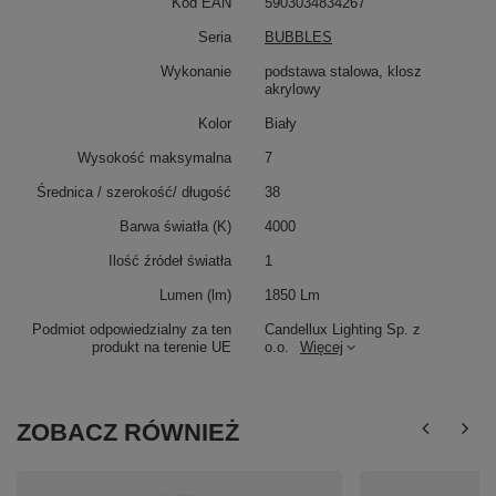
Kod EAN
5903034834267
Seria
BUBBLES
Wykonanie
podstawa stalowa, klosz
akrylowy
Kolor
Biały
Wysokość maksymalna
7
Średnica / szerokość/ długość
38
Barwa światła (K)
4000
Ilość źródeł światła
1
Lumen (lm)
1850 Lm
Podmiot odpowiedzialny za ten
Candellux Lighting Sp. z
produkt na terenie UE
o.o.
Więcej
ZOBACZ RÓWNIEŻ