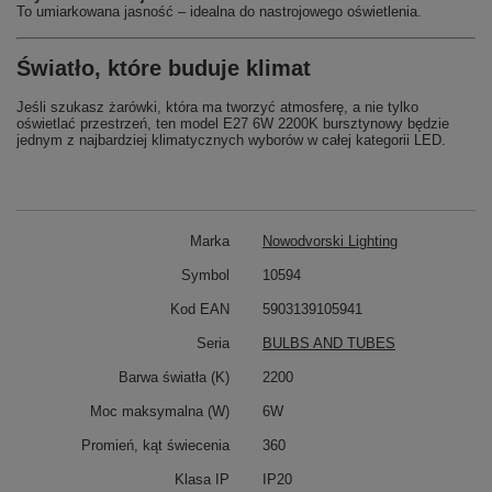
To umiarkowana jasność – idealna do nastrojowego oświetlenia.
Światło, które buduje klimat
Jeśli szukasz żarówki, która ma tworzyć atmosferę, a nie tylko
oświetlać przestrzeń, ten model E27 6W 2200K bursztynowy będzie
jednym z najbardziej klimatycznych wyborów w całej kategorii LED.
Marka
Nowodvorski Lighting
Symbol
10594
Kod EAN
5903139105941
Seria
BULBS AND TUBES
Barwa światła (K)
2200
Moc maksymalna (W)
6W
Promień, kąt świecenia
360
Klasa IP
IP20