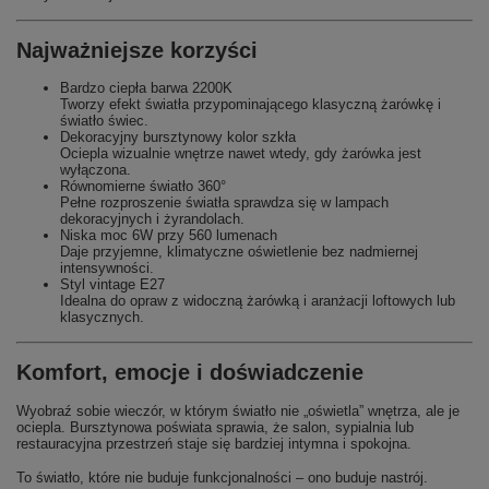
Najważniejsze korzyści
Bardzo ciepła barwa 2200K
Tworzy efekt światła przypominającego klasyczną żarówkę i
światło świec.
Dekoracyjny bursztynowy kolor szkła
Ociepla wizualnie wnętrze nawet wtedy, gdy żarówka jest
wyłączona.
Równomierne światło 360°
Pełne rozproszenie światła sprawdza się w lampach
dekoracyjnych i żyrandolach.
Niska moc 6W przy 560 lumenach
Daje przyjemne, klimatyczne oświetlenie bez nadmiernej
intensywności.
Styl vintage E27
Idealna do opraw z widoczną żarówką i aranżacji loftowych lub
klasycznych.
Komfort, emocje i doświadczenie
Wyobraź sobie wieczór, w którym światło nie „oświetla” wnętrza, ale je
ociepla. Bursztynowa poświata sprawia, że salon, sypialnia lub
restauracyjna przestrzeń staje się bardziej intymna i spokojna.
To światło, które nie buduje funkcjonalności – ono buduje nastrój.