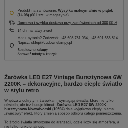
Produkt na zamówienie
Wysyłka maksymalnie
w piątek
(14.08)
(601 szt. w magazynie)
Darmowa i szybka dostawa przy zamówieniach
od
300,00 zł
14
dni na łatwy zwrot
Masz pytania? Zadzwoń: +48 608 781 034, +48 691 553 814
Napisz: sklep@cudownelampy.pl
Żarówka LED E27 Vintage Bursztynowa 6W
2200K – dekoracyjne, bardzo ciepłe światło
w stylu retro
Wnętrza z odkrytymi żarówkami wymagają światła, które nie tylko
oświetla, ale też buduje klimat.
Żarówka LED E27 6W 2200K
bursztynowa Nowodvorski (10594)
daje wyjątkowo ciepły, niemal
„świecowy” efekt, który zmienia sposób odbioru całego pomieszczenia.
To źródło światła stworzone do aranżacji, gdzie liczy się atmosfera, a
nie tylko funkcjonalność.