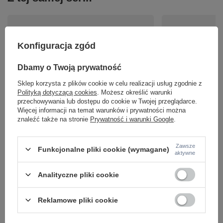
Konfiguracja zgód
Dbamy o Twoją prywatność
Sklep korzysta z plików cookie w celu realizacji usług zgodnie z
Polityką dotyczącą cookies
. Możesz określić warunki
Żarówka czarna neutralna REFLECTOR LED GU10
Żarówka BULB LED G
przechowywania lub dostępu do cookie w Twojej przeglądarce.
R50 7W 4000K Nowodvorski 8347
7503
Więcej informacji na temat warunków i prywatności można
15,90 zł
19,90 zł
znaleźć także na stronie
Prywatność i warunki Google
.
/
szt.
/
szt.
Zawsze
Funkcjonalne pliki cookie (wymagane)
aktywne
Analityczne pliki cookie
Reklamowe pliki cookie