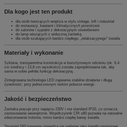
Dla kogo jest ten produkt
dla osób tworzących wnętrza w stylu vintage, loft i industrial
do restauracji, kawiarni i klimatycznych przestrzeni
do salonów i sypialni z dekoracyjnym oświetleniem
do lamp wiszących z widoczną żarówką
dla osób szukających bardzo ciepłego, „relaksacyjnego” światła
Materiały i wykonanie
Szklana, transparentna konstrukcja w bursztynowym odcieniu (ok. 6,4
cm średnicy i 13,8 cm wysokości) została zaprojektowana tak, aby
sama w sobie pełniła funkcję dekoracyjną.
Zintegrowana technologia LED zapewnia stabilne działanie i długą
żywotność, przy jednoczesnym niskim poborze energii.
Jakość i bezpieczeństwo
Żarówka pracuje przy napięciu 230V i ma standard IP20, co oznacza
zastosowanie wewnętrzne. Współczynnik CRI ≥80 pozwala na naturalne
odwzorowanie kolorów, mimo bardzo ciepłej barwy światła.
Strumień 560 lumenów sprawdza się najlepiej jako światło nastrojowe