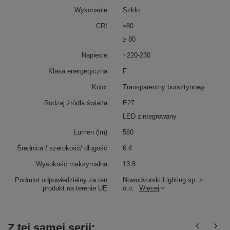
Wykonanie
Szkło
CRI
≥80
≥ 80
Napiecie
~220-230
Klasa energetyczna
F
Kolor
Transparentny bursztynowy
Rodzaj źródła światła
E27
LED zintegrowany
Lumen (lm)
560
Średnica / szerokość/ długość
6.4
Wysokość maksymalna
13.8
Podmiot odpowiedzialny za ten
Nowodvorski Lighting sp. z
produkt na terenie UE
o.o.
Więcej
Z tej samej serii: