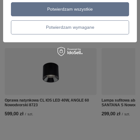
Potwierdzam wszystkie
Potwierdzam wymagane
ZOBACZ RÓWNIEŻ
Oprawa natynkowa CL IOS LED 40W, ANGLE 60
Lampa sufitowa abaż
Nowodvorski 8723
SANTANA S Nowodvo
599,00 zł
299,00 zł
/
szt.
/
szt.