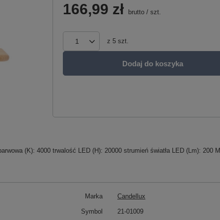
166,99 zł
brutto
/
szt.
z
5
szt.
Dodaj do koszyka
arwowa (K): 4000 trwalość LED (H): 20000 strumień światła LED (Lm): 200 Mo
Marka
Candellux
Symbol
21-01009