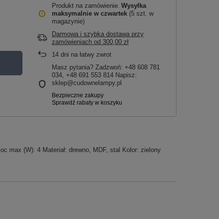
Produkt na zamówienie
Wysyłka
maksymalnie
w czwartek
(5 szt. w
magazynie)
Darmowa i szybka dostawa przy
zamówieniach
od
300,00 zł
14
dni na łatwy zwrot
Masz pytania? Zadzwoń: +48 608 781
034, +48 691 553 814 Napisz:
sklep@cudownelampy.pl
c max (W): 4 Materiał: drewno, MDF, stal Kolor: zielony