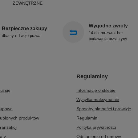
ZEWNĘTRZNE
Wygodne zwroty
Bezpieczne zakupy
14 dni na zwrot bez
dbamy o Twoje prawa
podawania przyczyny
Regulaminy
uj się
Informacje o sklepie
Wysyłka maksymalnie
kupowe
Sposoby płatności i prowizje
kupionych produktów
Regulamin
transakcji
Polityka prywatności
aty
Odstąpienie od umowy