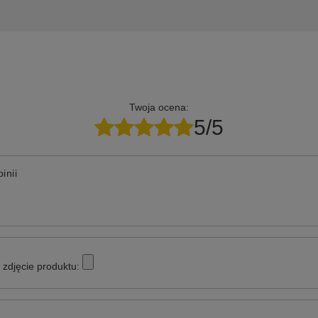
Twoja ocena:
5/5
inii
zdjęcie produktu: