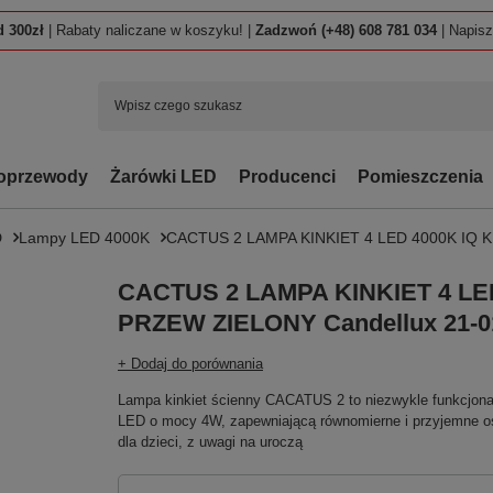
 300zł
| Rabaty naliczane w koszyku! |
Zadzwoń (+48) 608 781 034
| Napis
oprzewody
Żarówki LED
Producenci
Pomieszczenia
D
Lampy LED 4000K
CACTUS 2 LAMPA KINKIET 4 LED 4000K IQ K
CACTUS 2 LAMPA KINKIET 4 LED
PRZEW ZIELONY Candellux 21-0
+ Dodaj do porównania
Lampa kinkiet ścienny CACATUS 2 to niezwykle funkcjonal
LED o mocy 4W, zapewniającą równomierne i przyjemne oś
dla dzieci, z uwagi na uroczą