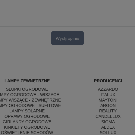
Wyślij opinię
LAMPY ZEWNĘTRZNE
PRODUCENCI
SŁUPKI OGRODOWE
AZZARDO
AMPY OGRODOWE - WISZĄCE
ITALUX
MPY WISZĄCE - ZEWNĘTRZNE
MAYTONI
MPY OGRODOWE - SUFITOWE
ARGON
LAMPY SOLARNE
REALITY
OPRAWY OGRODOWE
CANDELLUX
GIRLANDY OGRODOWE
SIGMA
KINKIETY OGRODOWE
ALDEX
OŚWIETLENIE SCHODÓW
SOLLUX