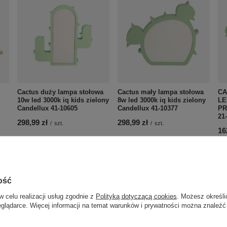
Cactus duży lampa stołowa
Cactus mały lampa stołowa
CA
10w led 3000k iq kids zielony
8w led 3000k iq kids zielony
LE
Candellux 41-10605
Candellux 41-10377
PR
21
298,99 zł
298,99 zł
/
szt.
/
szt.
16
ość
w celu realizacji usług zgodnie z
Polityką dotyczącą cookies
. Możesz określi
eglądarce. Więcej informacji na temat warunków i prywatności można znaleźć