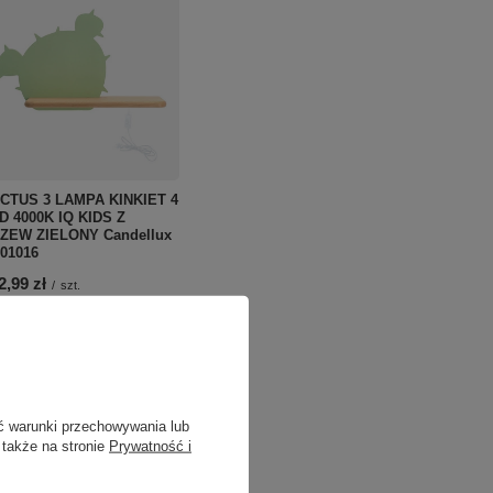
CTUS 3 LAMPA KINKIET 4
D 4000K IQ KIDS Z
ZEW ZIELONY Candellux
-01016
2,99 zł
/
szt.
ć warunki przechowywania lub
 także na stronie
Prywatność i