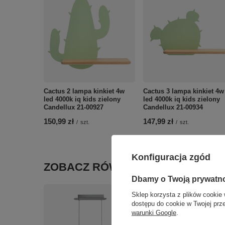
Cactus 2 lampa kinkiet 4w
Cactus 3 lampa kinkiet 4w
led 4000k iq kids zielony
led 4000k iq kids zielony
Candellux 21-00927
Candellux 21-00934
150,99 zł
147,99 zł
/
szt.
/
szt.
Konfiguracja zgód
ZOBACZ RÓWNIEŻ
Dbamy o Twoją prywatn
Sklep korzysta z plików cookie 
dostępu do cookie w Twojej prz
warunki Google
.