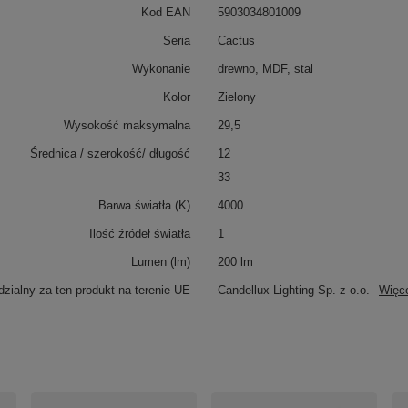
Kod EAN
5903034801009
Seria
Cactus
Wykonanie
drewno, MDF, stal
Kolor
Zielony
Wysokość maksymalna
29,5
Średnica / szerokość/ długość
12
33
Barwa światła (K)
4000
Ilość źródeł światła
1
Lumen (lm)
200 lm
zialny za ten produkt na terenie UE
Candellux Lighting Sp. z o.o.
Więc