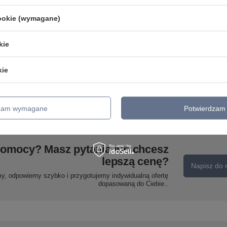
cookie (wymagane)
kie
DUNA LAMPA SUFITOWA
Y
FIESTA LAMPA KINKIET
kie
PLAFON36 DĄB ALABASTER
1X40W E14 Candellux 21-
2X60W Candellux 14-64090
04420
104,99 zł
/
szt.
175,99 zł
/
szt.
dzam wymagane
Potwierdzam 
pomocy? Masz pytania lub chcesz
lepszą cenę?
Napisz do 
my, odpowiemy szybko i przygotujemy indywidualną ofertę
dopasowaną do Ciebie..