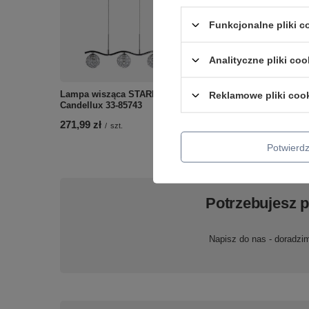
Funkcjonalne pliki 
Analityczne pliki coo
KINKIET OSAKA 1 CZARN
Lampa wisząca STARLET
Reklamowe pliki coo
Candellux 50401030
Candellux 33-85743
148,99 zł
/
szt.
271,99 zł
/
szt.
Potwier
Potrzebujesz 
Napisz do nas - doradzi