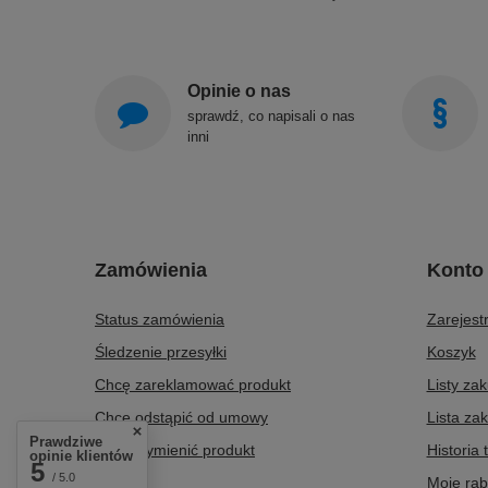
Opinie o nas
sprawdź, co napisali o nas
inni
Zamówienia
Konto
Status zamówienia
Zarejestr
Śledzenie przesyłki
Koszyk
Chcę zareklamować produkt
Listy za
Chcę odstąpić od umowy
Lista za
Prawdziwe
Chcę wymienić produkt
Historia 
opinie klientów
5
/ 5.0
Kontakt
Moje rab