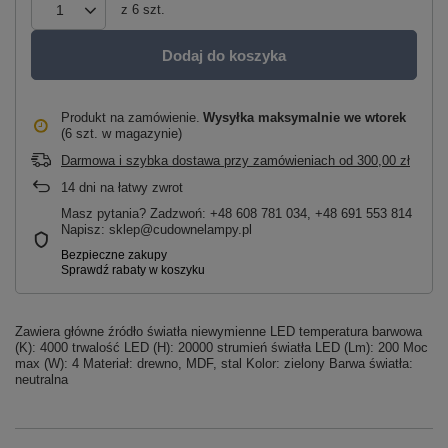
z
6
szt.
Dodaj do koszyka
Produkt na zamówienie
Wysyłka maksymalnie
we wtorek
(6 szt. w magazynie)
Darmowa i szybka dostawa przy zamówieniach
od
300,00 zł
14
dni na łatwy zwrot
Masz pytania? Zadzwoń: +48 608 781 034, +48 691 553 814
Napisz: sklep@cudownelampy.pl
Zawiera główne źródło światła niewymienne LED temperatura barwowa
(K): 4000 trwalość LED (H): 20000 strumień światła LED (Lm): 200 Moc
max (W): 4 Materiał: drewno, MDF, stal Kolor: zielony Barwa światła:
neutralna