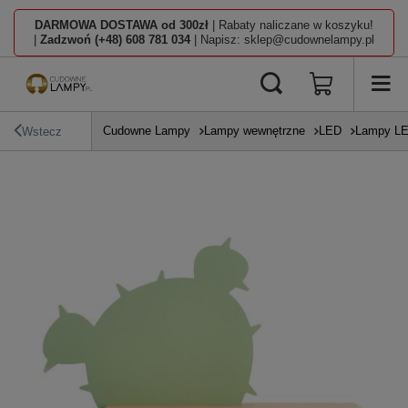
DARMOWA DOSTAWA od 300zł
| Rabaty naliczane w koszyku!
|
Zadzwoń (+48) 608 781 034
| Napisz: sklep@cudownelampy.pl
Cudowne Lampy
Lampy wewnętrzne
LED
Lampy L
Wstecz