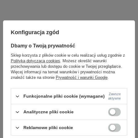
Konfiguracja zgód
Dbamy o Twoją prywatność
Sklep korzysta z plików cookie w celu realizacji usług zgodnie z
Polityką dotyczącą cookies
. Możesz określić warunki
przechowywania lub dostępu do cookie w Twojej przeglądarce.
Więcej informacji na temat warunków i prywatności można
Potrzebujesz pomocy? Masz pytania lub
znaleźć także na stronie
Prywatność i warunki Google
.
chcesz lepszą cenę?
Napisz do nas - doradzimy, odpowiemy
Zawsze
Napisz do nas
szybko i przygotujemy indywidualną ofertę
Funkcjonalne pliki cookie (wymagane)
aktywne
dopasowaną do Ciebie..
Analityczne pliki cookie
Model znajdziesz w kategoriach
Reklamowe pliki cookie