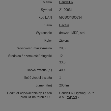
Marka
Candellux
Symbol
21-00934
Kod EAN
5903034800934
Seria
Cactus
Wykonanie
drewno, MDF, stal
Kolor
Zielony
Wysokość maksymalna
20,5
Średnica / szerokość/ długość
12
33,5
Barwa światła (K)
4000
Ilość źródeł światła
1
Lumen (lm)
200 lm
Podmiot odpowiedzialny za ten
Candellux Lighting Sp. z
produkt na terenie UE
o.o.
Więcej