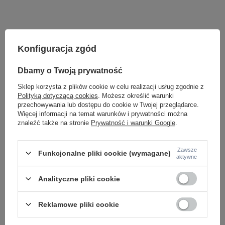
Konfiguracja zgód
Dbamy o Twoją prywatność
Sklep korzysta z plików cookie w celu realizacji usług zgodnie z
Polityką dotyczącą cookies
. Możesz określić warunki
przechowywania lub dostępu do cookie w Twojej przeglądarce.
Więcej informacji na temat warunków i prywatności można
Potrzebujesz pomocy? Masz pytania lub
znaleźć także na stronie
Prywatność i warunki Google
.
chcesz lepszą cenę?
Napisz do nas - doradzimy, odpowiemy
Napisz do nas
szybko i przygotujemy indywidualną ofertę
Zawsze
Funkcjonalne pliki cookie (wymagane)
dopasowaną do Ciebie..
aktywne
Analityczne pliki cookie
Model znajdziesz w kategoriach
Reklamowe pliki cookie