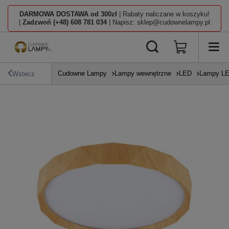
DARMOWA DOSTAWA od 300zł
| Rabaty naliczane w koszyku!
|
Zadzwoń (+48) 608 781 034
| Napisz: sklep@cudownelampy.pl
Cudowne Lampy
Lampy wewnętrzne
LED
Lampy L
Wstecz