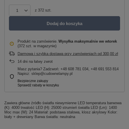
z
372
szt.
Dodaj do koszyka
Produkt na zamówienie
Wysyłka maksymalnie
we wtorek
(372 szt. w magazynie)
Darmowa i szybka dostawa przy zamówieniach
od
300,00 zł
14
dni na łatwy zwrot
Masz pytania? Zadzwoń: +48 608 781 034, +48 691 553 814
Napisz: sklep@cudownelampy.pl
Zawiera główne źródło światła niewymienne LED temperatura barwowa
(K): 4000 trwalość LED (H): 25000 strumień światła LED (Lm): 1400
Moc max (W): 24 Materiał: podstawa stalowa, klosz akrylowy Kolor:
biały + drewniany Barwa światła: neutralna