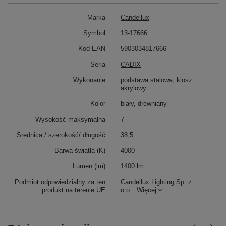
Marka
Candellux
Symbol
13-17666
Kod EAN
5903034817666
Seria
CADIX
Wykonanie
podstawa stalowa, klosz
akrylowy
Kolor
biały, drewniany
Wysokość maksymalna
7
Średnica / szerokość/ długość
38,5
Barwa światła (K)
4000
Lumen (lm)
1400 lm
Podmiot odpowiedzialny za ten
Candellux Lighting Sp. z
produkt na terenie UE
o.o.
Więcej