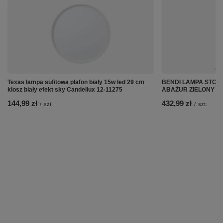
Texas lampa sufitowa plafon biały 15w led 29 cm
BENDI LAMPA STOŁ
klosz biały efekt sky Candellux 12-11275
ABAŻUR ZIELONY Can
144,99 zł
432,99 zł
/
szt.
/
szt.