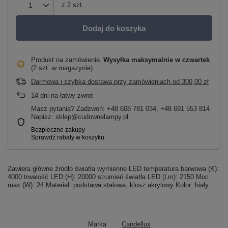
z
2
szt.
Dodaj do koszyka
Produkt na zamówienie
Wysyłka maksymalnie
w czwartek
(2 szt. w magazynie)
Darmowa i szybka dostawa przy zamówieniach
od
300,00 zł
14
dni na łatwy zwrot
Masz pytania? Zadzwoń: +48 608 781 034, +48 691 553 814
Napisz: sklep@cudownelampy.pl
Zawiera główne źródło światła wymienne LED temperatura barwowa (K):
4000 trwalość LED (H): 20000 strumień światła LED (Lm): 2150 Moc
max (W): 24 Materiał: podstawa stalowa, klosz akrylowy Kolor: biały
Marka
Candellux