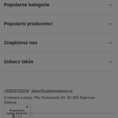
Popularne kategorie
Popularni producenci
Znajdziesz nas
Zobacz także
+48608781034
sklep@cudownelampy.pl
Cudowne Lampy
,
Plac Kościuszki 43
,
42-265
Dąbrowa
Zielona
Prawdziwe
opinie klientów
5
/ 5.0