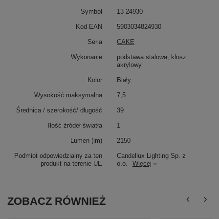
Symbol
13-24930
Kod EAN
5903034824930
Seria
CAKE
Wykonanie
podstawa stalowa, klosz
akrylowy
Kolor
Biały
Wysokość maksymalna
7,5
Średnica / szerokość/ długość
39
Ilość źródeł światła
1
Lumen (lm)
2150
Podmiot odpowiedzialny za ten
Candellux Lighting Sp. z
produkt na terenie UE
o.o.
Więcej
ZOBACZ RÓWNIEŻ