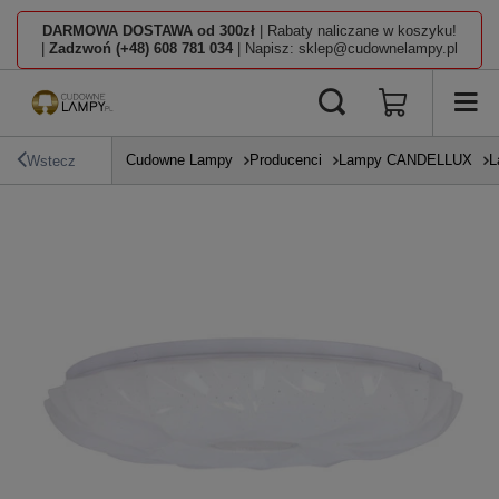
DARMOWA DOSTAWA od 300zł
| Rabaty naliczane w koszyku!
|
Zadzwoń (+48) 608 781 034
| Napisz: sklep@cudownelampy.pl
Cudowne Lampy
Producenci
Lampy CANDELLUX
L
Wstecz