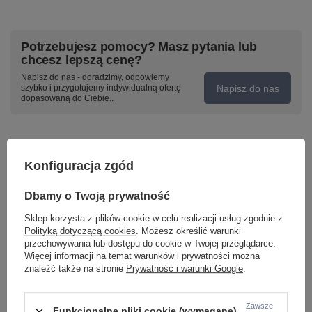
Potrzebujesz pomocy? Masz pytania lub
chcesz lepszą cenę?
Napisz do nas - doradzimy, odpowiemy
Napisz do nas
szybko i przygotujemy indywidualną ofertę
dopasowaną do Ciebie..
Model znajdziesz w kategoriach
Konfiguracja zgód
Dbamy o Twoją prywatność
Napisz swoją opinię
Sklep korzysta z plików cookie w celu realizacji usług zgodnie z
Polityką dotyczącą cookies
. Możesz określić warunki
przechowywania lub dostępu do cookie w Twojej przeglądarce.
Twoja ocena:
Więcej informacji na temat warunków i prywatności można
5/5
znaleźć także na stronie
Prywatność i warunki Google
.
Zawsze
Funkcjonalne pliki cookie (wymagane)