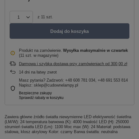
z
11
szt.
Dodaj do koszyka
Produkt na zamówienie
Wysyłka maksymalnie
w czwartek
(11 szt. w magazynie)
Darmowa i szybka dostawa przy zamówieniach
od
300,00 zł
14
dni na łatwy zwrot
Masz pytania? Zadzwoń: +48 608 781 034, +48 691 553 814
Napisz: sklep@cudownelampy.pl
Zawiera główne źródło światła niewymienne LED efektywność świetlna
(LM/W): 24 temperatura barwowa (K): 4000 trwalość LED (H): 250000
strumień światła LED (Lm): 1100 Moc max (W): 24 Materiał: podstawa
stalowa, klosz akrylowy Kolor: czarny Barwa światła: neutralna