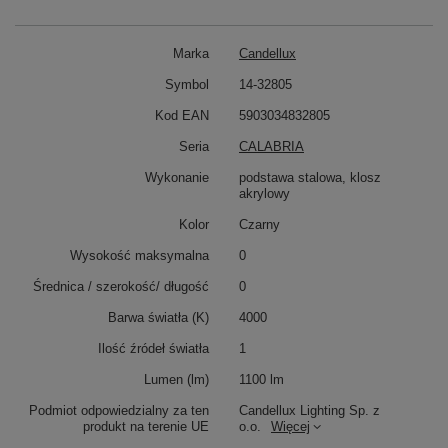
Marka
Candellux
Symbol
14-32805
Kod EAN
5903034832805
Seria
CALABRIA
Wykonanie
podstawa stalowa, klosz
akrylowy
Kolor
Czarny
Wysokość maksymalna
0
Średnica / szerokość/ długość
0
Barwa światła (K)
4000
Ilość źródeł światła
1
Lumen (lm)
1100 lm
Podmiot odpowiedzialny za ten
Candellux Lighting Sp. z
produkt na terenie UE
o.o.
Więcej