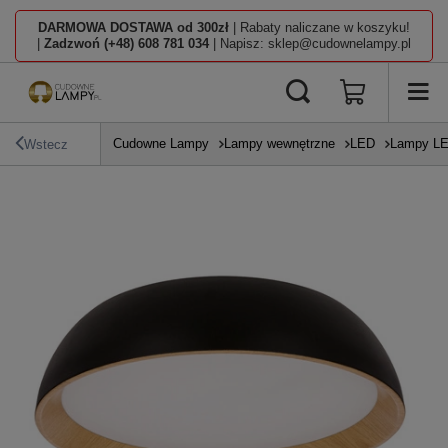
DARMOWA DOSTAWA od 300zł
| Rabaty naliczane w koszyku!
|
Zadzwoń (+48) 608 781 034
| Napisz: sklep@cudownelampy.pl
Cudowne Lampy
Lampy wewnętrzne
LED
Lampy L
Wstecz