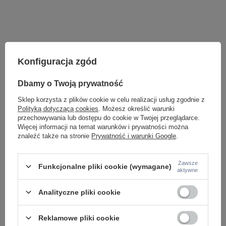
Konfiguracja zgód
Dbamy o Twoją prywatność
Sklep korzysta z plików cookie w celu realizacji usług zgodnie z
Polityką dotyczącą cookies
. Możesz określić warunki
przechowywania lub dostępu do cookie w Twojej przeglądarce.
Więcej informacji na temat warunków i prywatności można
znaleźć także na stronie
Prywatność i warunki Google
.
Potrzebujesz pomocy? Masz pytania lub
chcesz lepszą cenę?
Zawsze
Napisz do nas - doradzimy, odpowiemy
Funkcjonalne pliki cookie (wymagane)
aktywne
Napisz do nas
szybko i przygotujemy indywidualną ofertę
dopasowaną do Ciebie..
Analityczne pliki cookie
Reklamowe pliki cookie
Model znajdziesz w kategoriach