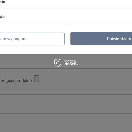
kie
Twoja ocena:
kie
5/5
dzam wymagane
Potwierdzam 
inii
zdjęcie produktu: