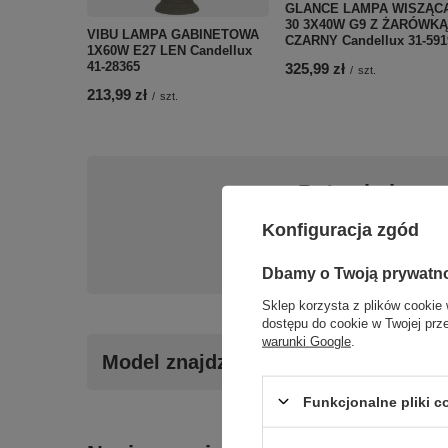
GLANCE LAMPA WISZĄC
30 3X40W G9 Z ŻARÓWKĄ
VIBU LAMPA GABINETOWA
CZARNY Candellux 31-591
1X60W E27 LEN Candellux
41-28365
325,99 zł
/
szt.
213,99 zł
/
szt.
Potrzebujesz 
Konfiguracja zgód
Napisz do nas - doradzi
Dbamy o Twoją prywatn
Sklep korzysta z plików cookie 
dostępu do cookie w Twojej prz
warunki Google
.
Model znajdziesz w kategoriach
Funkcjonalne pliki 