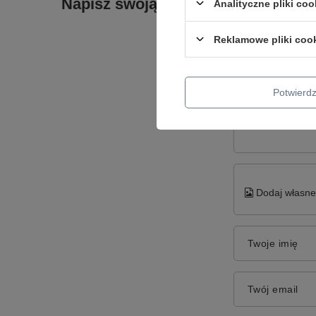
Napisz swoją opinię
Analityczne pliki coo
Reklamowe pliki coo
Potwier
Treść twojej op
Dodaj własne 
Twoje imię
Twój email