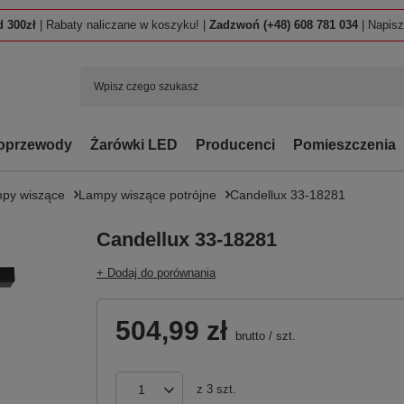
 300zł
| Rabaty naliczane w koszyku! |
Zadzwoń (+48) 608 781 034
| Napis
oprzewody
Żarówki LED
Producenci
Pomieszczenia
py wiszące
Lampy wiszące potrójne
Candellux 33-18281
Candellux 33-18281
+ Dodaj do porównania
504,99 zł
brutto
/
szt.
z
3
szt.