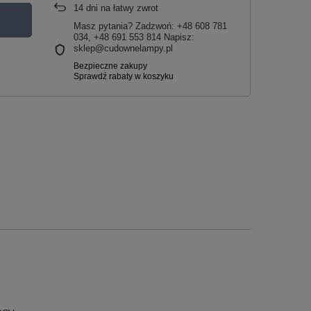
14
dni na łatwy zwrot
Masz pytania? Zadzwoń: +48 608 781
034, +48 691 553 814 Napisz:
sklep@cudownelampy.pl