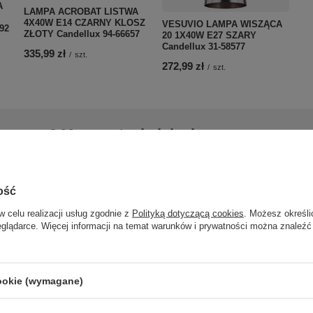
A
LAMPA ACROBAT LISTWA
4X40W E14 CZARNY KLOSZ
VESUVIO LAMPA WISZĄCA
92
ZŁOTY Candellux 94-66657
20 1X40W E27 SZARY
Candellux 31-58577
335,99 zł
/
szt.
272,99 zł
/
szt.
pomocy? Masz pytania lub chcesz
lepszą cenę?
Napisz do 
my, odpowiemy szybko i przygotujemy indywidualną ofertę
dopasowaną do Ciebie..
ość
w celu realizacji usług zgodnie z
Polityką dotyczącą cookies
. Możesz określi
eglądarce. Więcej informacji na temat warunków i prywatności można znaleźć
cookie (wymagane)