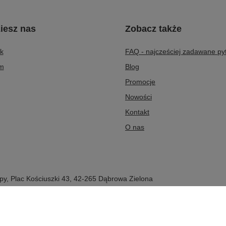
iesz nas
Zobacz także
k
FAQ - najcześciej zadawane py
am
Blog
Promocje
Nowości
Kontakt
O nas
py
,
Plac Kościuszki 43
,
42-265
Dąbrowa Zielona