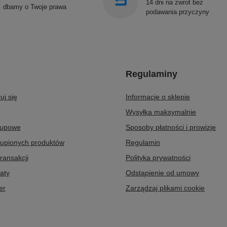
14 dni na zwrot bez
dbamy o Twoje prawa
podawania przyczyny
Regulaminy
uj się
Informacje o sklepie
Wysyłka maksymalnie
kupowe
Sposoby płatności i prowizje
kupionych produktów
Regulamin
transakcji
Polityka prywatności
aty
Odstąpienie od umowy
er
Zarządzaj plikami cookie