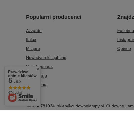
Popularni producenci
Znajdz
Azzardo
Faceboo
Italux
Instagr
Milagro
Opineo
Nowodvorski Lighting
Paul Neuhaus
Prawdziwe
Tk Lighting
opinie klientów
5
/ 5.0
Zuma Line
674 opinii
+48608781034
sklep@cudownelampy.pl
Cudowne Lam
W sklepie prezentujemy ceny brutto (z VAT).