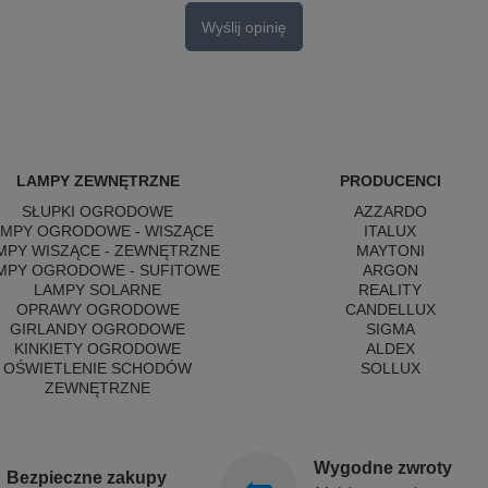
Wyślij opinię
LAMPY ZEWNĘTRZNE
PRODUCENCI
SŁUPKI OGRODOWE
AZZARDO
AMPY OGRODOWE - WISZĄCE
ITALUX
MPY WISZĄCE - ZEWNĘTRZNE
MAYTONI
MPY OGRODOWE - SUFITOWE
ARGON
LAMPY SOLARNE
REALITY
OPRAWY OGRODOWE
CANDELLUX
GIRLANDY OGRODOWE
SIGMA
KINKIETY OGRODOWE
ALDEX
OŚWIETLENIE SCHODÓW
SOLLUX
ZEWNĘTRZNE
Wygodne zwroty
Bezpieczne zakupy