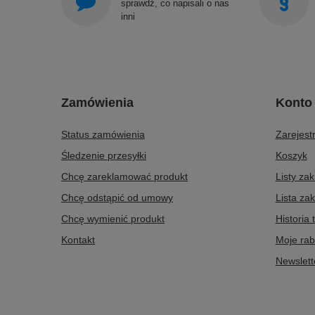
sprawdź, co napisali o nas
inni
Zamówienia
Konto
Status zamówienia
Zarejestr
Śledzenie przesyłki
Koszyk
Chcę zareklamować produkt
Listy za
Chcę odstąpić od umowy
Lista za
Chcę wymienić produkt
Historia 
Kontakt
Moje rab
Newslett