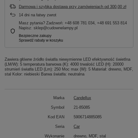
Darmowa i szybka dostawa przy zamówieniach
od
300,00 zł
14
dni na łatwy zwrot
Masz pytania? Zadzwoń: +48 608 781 034, +48 691 553 814
Napisz: sklep@cudownelampy.pl
Zawiera główne źródło światła niewymienne LED efektywność świetlna
(LM/W): 5 temperatura barwowa (K): 4000 trwalość LED (H): 20000
strumień światła LED (Lm): 250 Moc max (W): 5 Materiał: drewno, MDF,
stal Kolor: niebieski Barwa światła: neutralna
Marka
Candellux
Symbol
21-85085
Kod EAN
5906714885085
Seria
Car
Wykonanie
drewno, MDF, stal