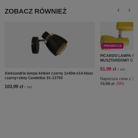
ZOBACZ RÓWNIEŻ
PROMOCJA
PICARDO LAMPA SUF
MUSZTARDOWY Cande
51,99 zł
/
szt.
Aleksandria lampa kinkiet czarny 1x40w e14 klosz
czarny+złoty Candellux 91-13750
Najniższa cena z 30 
73,99 zł
-29%
103,99 zł
/
szt.