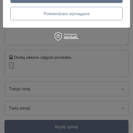
5/5
Potwierdzam wymagane
Treść twojej opinii
Dodaj własne zdjęcie produktu:
Twoje imię
Twój email
Wyślij opinię