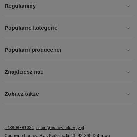
Regulaminy
Popularne kategorie
Popularni producenci
Znajdziesz nas
Zobacz także
+48608781034
sklep@cudownelampy.pl
Cudowne Lampy
,
Plac Kościuszki 43
,
42-265
Dąbrowa