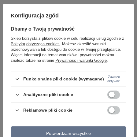
Konfiguracja zgód
Dbamy o Twoją prywatność
Sklep korzysta z plików cookie w celu realizacji usług zgodnie z
Potrzebujesz pomocy? Masz pytania lub
Polityką dotyczącą cookies
. Możesz określić warunki
chcesz lepszą cenę?
przechowywania lub dostępu do cookie w Twojej przeglądarce.
Więcej informacji na temat warunków i prywatności można
Napisz do nas - doradzimy, odpowiemy
znaleźć także na stronie
Prywatność i warunki Google
.
Napisz do nas
szybko i przygotujemy indywidualną ofertę
dopasowaną do Ciebie..
Zawsze
Funkcjonalne pliki cookie (wymagane)
aktywne
Model znajdziesz w kategoriach
Analityczne pliki cookie
Reklamowe pliki cookie
Napisz swoją opinię
Twoja ocena:
Potwierdzam wszystkie