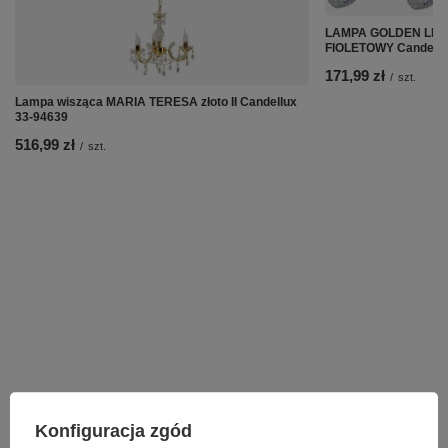
LAMPA GOLDEN LIS
FIOLETOWY Candellu
171,99 zł
/
szt.
Lampa wisząca MARIA TERESA złoto II Candellux
33-94639
516,99 zł
/
szt.
Konfiguracja zgód