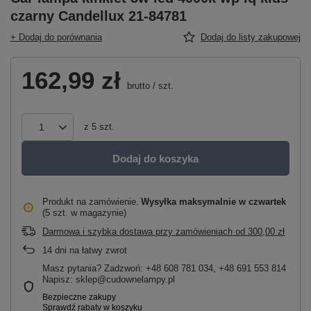
czarny Candellux 21-84781
+ Dodaj do porównania
Dodaj do listy zakupowej
162,99 zł
brutto
/
szt.
z
5
szt.
Dodaj do koszyka
Produkt na zamówienie
Wysyłka maksymalnie
w czwartek
(5 szt. w magazynie)
Darmowa i szybka dostawa przy zamówieniach
od
300,00 zł
14
dni na łatwy zwrot
Masz pytania? Zadzwoń: +48 608 781 034, +48 691 553 814
Napisz: sklep@cudownelampy.pl