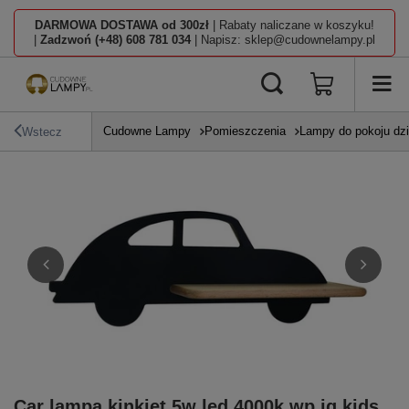
DARMOWA DOSTAWA od 300zł
| Rabaty naliczane w koszyku!
|
Zadzwoń (+48) 608 781 034
| Napisz: sklep@cudownelampy.pl
Cudowne Lampy
Pomieszczenia
Lampy do pokoju dz
Wstecz
Car lampa kinkiet 5w led 4000k wp iq kids