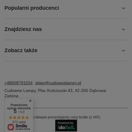
Popularni producenci
Znajdziesz nas
Zobacz także
+48608781034
sklep@cudownelampy.pl
Cudowne Lampy
,
Plac Kościuszki 43
,
42-265
Dąbrowa
Zielona
Prawdziwe
opinie klientów
5
/ 5.0
W sklepie prezentujemy ceny brutto (z VAT).
672 opinii