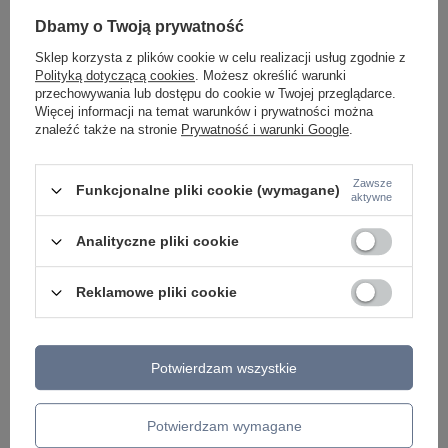
Potrzebujesz pomocy? Masz pytania lub
chcesz lepszą cenę?
Dbamy o Twoją prywatność
Napisz do nas - doradzimy, odpowiemy
Sklep korzysta z plików cookie w celu realizacji usług zgodnie z
Napisz do nas
szybko i przygotujemy indywidualną ofertę
Polityką dotyczącą cookies
. Możesz określić warunki
dopasowaną do Ciebie..
przechowywania lub dostępu do cookie w Twojej przeglądarce.
Więcej informacji na temat warunków i prywatności można
znaleźć także na stronie
Prywatność i warunki Google
.
Model znajdziesz w kategoriach
Zawsze
Funkcjonalne pliki cookie (wymagane)
aktywne
Analityczne pliki cookie
Napisz swoją opinię
Reklamowe pliki cookie
Twoja ocena:
5/5
Potwierdzam wszystkie
Treść twojej opinii
Potwierdzam wymagane