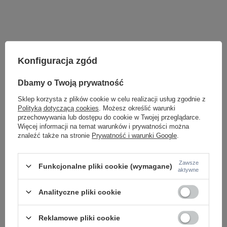
Konfiguracja zgód
Dbamy o Twoją prywatność
Sklep korzysta z plików cookie w celu realizacji usług zgodnie z
Polityką dotyczącą cookies
. Możesz określić warunki
przechowywania lub dostępu do cookie w Twojej przeglądarce.
Więcej informacji na temat warunków i prywatności można
znaleźć także na stronie
Prywatność i warunki Google
.
Potrzebujesz pomocy? Masz pytania lub
chcesz lepszą cenę?
Zawsze
Napisz do nas - doradzimy, odpowiemy
Funkcjonalne pliki cookie (wymagane)
aktywne
Napisz do nas
szybko i przygotujemy indywidualną ofertę
dopasowaną do Ciebie..
Analityczne pliki cookie
Reklamowe pliki cookie
Model znajdziesz w kategoriach