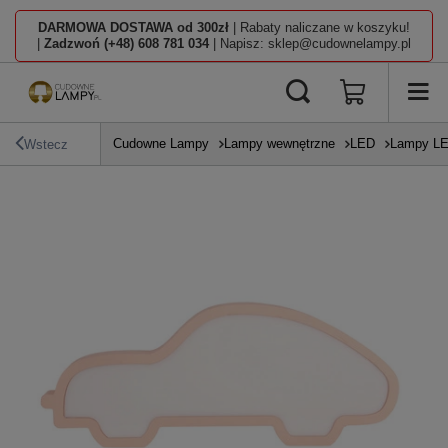
DARMOWA DOSTAWA od 300zł
| Rabaty naliczane w koszyku!
|
Zadzwoń (+48) 608 781 034
| Napisz: sklep@cudownelampy.pl
Cudowne Lampy
Lampy wewnętrzne
LED
Lampy L
Wstecz