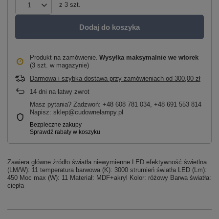
z
3
szt.
Dodaj do koszyka
Produkt na zamówienie
Wysyłka maksymalnie
we wtorek
(3 szt. w magazynie)
Darmowa i szybka dostawa przy zamówieniach
od
300,00 zł
14
dni na łatwy zwrot
Masz pytania? Zadzwoń: +48 608 781 034, +48 691 553 814
Napisz: sklep@cudownelampy.pl
Zawiera główne źródło światła niewymienne LED efektywność świetlna
(LM/W): 11 temperatura barwowa (K): 3000 strumień światła LED (Lm):
450 Moc max (W): 11 Materiał: MDF+akryl Kolor: różowy Barwa światła:
ciepła