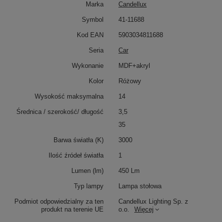
Marka
Candellux
Symbol
41-11688
Kod EAN
5903034811688
Seria
Car
Wykonanie
MDF+akryl
Kolor
Różowy
Wysokość maksymalna
14
Średnica / szerokość/ długość
3,5
35
Barwa światła (K)
3000
Ilość źródeł światła
1
Lumen (lm)
450 Lm
Typ lampy
Lampa stołowa
Podmiot odpowiedzialny za ten
Candellux Lighting Sp. z
produkt na terenie UE
o.o.
Więcej