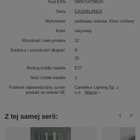
Kod EAN
5906714739524
Seria
CASABLANCA
Wykonanie
podstawa stalowa, klosz szklany
Kolor
satynowy
Wysokość maksymalna
22
Średnica / szerokość/ długość
9
25
Rodzaj źródła światła
E27
Ilość źródeł światła
1
Podmiot odpowiedzialny za ten
Candellux Lighting Sp. z
produkt na terenie UE
o.o.
Więcej
Z tej samej serii: