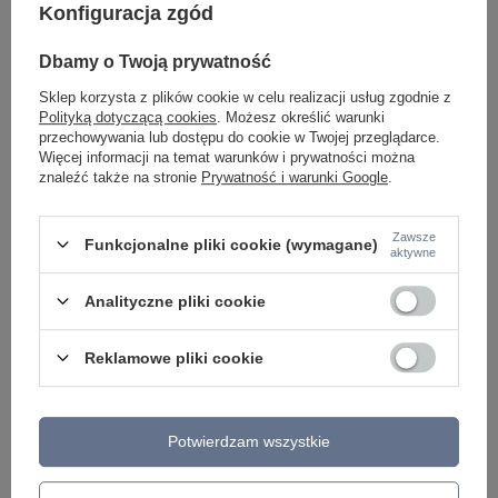
Konfiguracja zgód
Dbamy o Twoją prywatność
Sklep korzysta z plików cookie w celu realizacji usług zgodnie z
Polityką dotyczącą cookies
. Możesz określić warunki
przechowywania lub dostępu do cookie w Twojej przeglądarce.
Więcej informacji na temat warunków i prywatności można
Potrzebujesz pomocy? Masz pytania lub
znaleźć także na stronie
Prywatność i warunki Google
.
chcesz lepszą cenę?
Napisz do nas - doradzimy, odpowiemy
Napisz do nas
szybko i przygotujemy indywidualną ofertę
Zawsze
Funkcjonalne pliki cookie (wymagane)
dopasowaną do Ciebie..
aktywne
Analityczne pliki cookie
Napisz swoją opinię
Reklamowe pliki cookie
Twoja ocena:
5/5
Potwierdzam wszystkie