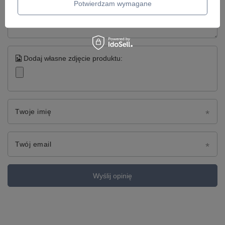
Treść twojej opinii
Potwierdzam wymagane
Dodaj własne zdjęcie produktu:
Twoje imię
Twój email
Wyślij opinię