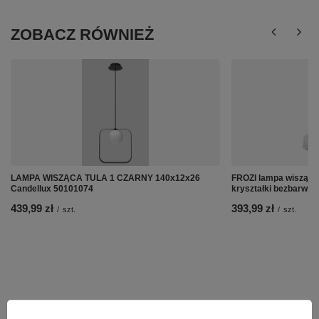
ZOBACZ RÓWNIEŻ
LAMPA WISZĄCA TULA 1 CZARNY 140x12x26
FROZI lampa wisząca
Candellux 50101074
kryształki bezbarwne
439,99 zł
393,99 zł
/
szt.
/
szt.