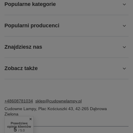
Popularne kategorie
Popularni producenci
Znajdziesz nas
Zobacz także
+48608781034
sklep@cudownelampy.pl
Cudowne Lampy
,
Plac Kościuszki 43
,
42-265
Dąbrowa
Zielona
Prawdziwe
opinie klientów
5
/ 5.0