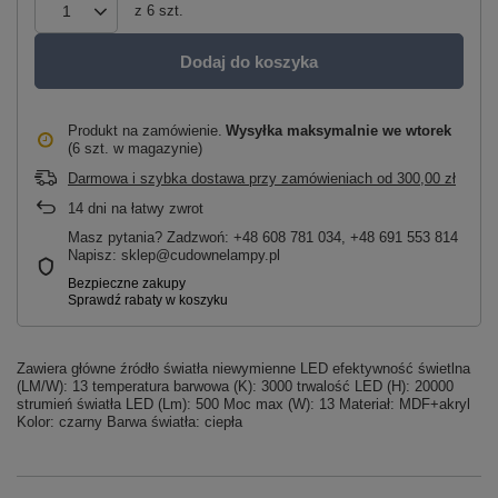
z
6
szt.
Dodaj do koszyka
Produkt na zamówienie
Wysyłka maksymalnie
we wtorek
(6 szt. w magazynie)
Darmowa i szybka dostawa przy zamówieniach
od
300,00 zł
14
dni na łatwy zwrot
Masz pytania? Zadzwoń: +48 608 781 034, +48 691 553 814
Napisz: sklep@cudownelampy.pl
Zawiera główne źródło światła niewymienne LED efektywność świetlna
(LM/W): 13 temperatura barwowa (K): 3000 trwalość LED (H): 20000
strumień światła LED (Lm): 500 Moc max (W): 13 Materiał: MDF+akryl
Kolor: czarny Barwa światła: ciepła