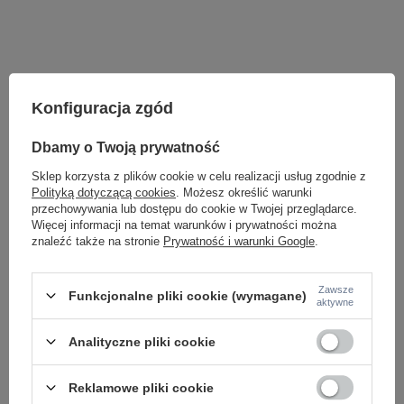
Konfiguracja zgód
Dbamy o Twoją prywatność
Sklep korzysta z plików cookie w celu realizacji usług zgodnie z
Polityką dotyczącą cookies
. Możesz określić warunki
przechowywania lub dostępu do cookie w Twojej przeglądarce.
Więcej informacji na temat warunków i prywatności można
znaleźć także na stronie
Prywatność i warunki Google
.
Potrzebujesz pomocy? Masz pytania lub
chcesz lepszą cenę?
Zawsze
Napisz do nas - doradzimy, odpowiemy
Funkcjonalne pliki cookie (wymagane)
aktywne
Napisz do nas
szybko i przygotujemy indywidualną ofertę
dopasowaną do Ciebie..
Analityczne pliki cookie
Reklamowe pliki cookie
Model znajdziesz w kategoriach