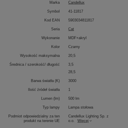
Marka
Candellux
Symbol
41-11817
Kod EAN
5903034811817
Seria
Cat
Wykonanie
MDF+akryl
Kolor
Czarny
Wysokość maksymalna
20,5
Średnica / szerokość/ długość
3,5
28,5
Barwa światła (K)
3000
Ilość źródeł światła
1
Lumen (lm)
500 lm
Typ lampy
Lampa stołowa
Podmiot odpowiedzialny za ten
Candellux Lighting Sp. z
produkt na terenie UE
o.o.
Więcej