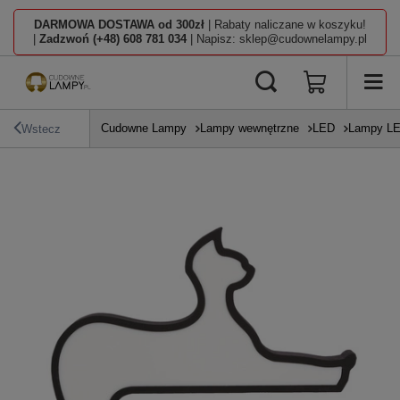
DARMOWA DOSTAWA od 300zł
| Rabaty naliczane w koszyku!
|
Zadzwoń (+48) 608 781 034
| Napisz: sklep@cudownelampy.pl
Cudowne Lampy
Lampy wewnętrzne
LED
Lampy L
Wstecz