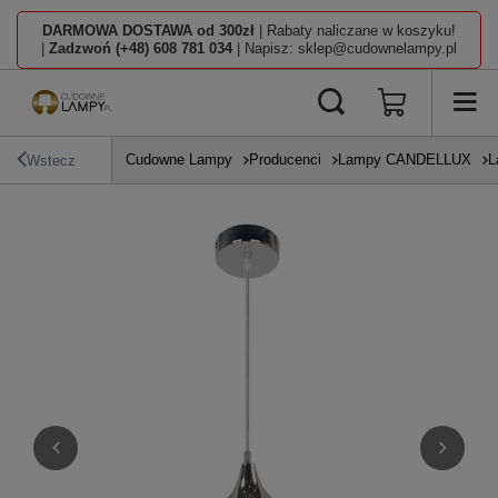
DARMOWA DOSTAWA od 300zł
| Rabaty naliczane w koszyku!
|
Zadzwoń (+48) 608 781 034
| Napisz: sklep@cudownelampy.pl
Cudowne Lampy
Producenci
Lampy CANDELLUX
L
Wstecz