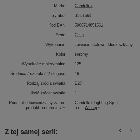
Marka
Candellux
Symbol
31-51561
Kod EAN
5906714851561
Seria
Celia
Wykonanie
zawiesie stalowe, klosz szklany
Kolor
srebrny
Wysokość maksymalna
125
Średnica / szerokość/ długość
16
Rodzaj źródła światła
E27
Ilość źródeł światła
1
Podmiot odpowiedzialny za ten
Candellux Lighting Sp. z
produkt na terenie UE
o.o.
Więcej
Z tej samej serii: