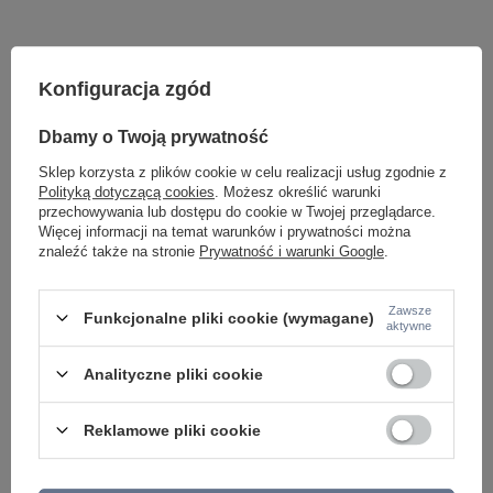
Konfiguracja zgód
Dbamy o Twoją prywatność
Sklep korzysta z plików cookie w celu realizacji usług zgodnie z
Polityką dotyczącą cookies
. Możesz określić warunki
przechowywania lub dostępu do cookie w Twojej przeglądarce.
Potrzebujesz pomocy? Masz pytania lub
Więcej informacji na temat warunków i prywatności można
chcesz lepszą cenę?
znaleźć także na stronie
Prywatność i warunki Google
.
Napisz do nas - doradzimy, odpowiemy
Napisz do nas
szybko i przygotujemy indywidualną ofertę
dopasowaną do Ciebie..
Zawsze
Funkcjonalne pliki cookie (wymagane)
aktywne
Analityczne pliki cookie
Model znajdziesz w kategoriach
Reklamowe pliki cookie