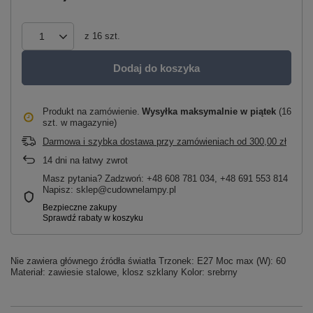
z
16
szt.
Dodaj do koszyka
Produkt na zamówienie
Wysyłka maksymalnie
w piątek
(16
szt. w magazynie)
Darmowa i szybka dostawa przy zamówieniach
od
300,00 zł
14
dni na łatwy zwrot
Masz pytania? Zadzwoń: +48 608 781 034, +48 691 553 814
Napisz: sklep@cudownelampy.pl
Nie zawiera głównego źródła światła Trzonek: E27 Moc max (W): 60
Materiał: zawiesie stalowe, klosz szklany Kolor: srebrny