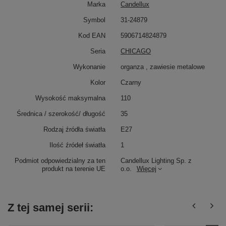
Marka
Candellux
Symbol
31-24879
Kod EAN
5906714824879
Seria
CHICAGO
Wykonanie
organza , zawiesie metalowe
Kolor
Czarny
Wysokość maksymalna
110
Średnica / szerokość/ długość
35
Rodzaj źródła światła
E27
Ilość źródeł światła
1
Podmiot odpowiedzialny za ten
Candellux Lighting Sp. z
produkt na terenie UE
o.o.
Więcej
Z tej samej serii: