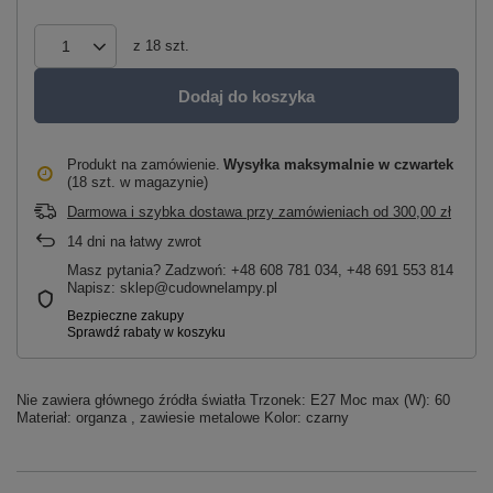
z
18
szt.
Dodaj do koszyka
Produkt na zamówienie
Wysyłka maksymalnie
w czwartek
(18 szt. w magazynie)
Darmowa i szybka dostawa przy zamówieniach
od
300,00 zł
14
dni na łatwy zwrot
Masz pytania? Zadzwoń: +48 608 781 034, +48 691 553 814
Napisz: sklep@cudownelampy.pl
Nie zawiera głównego źródła światła Trzonek: E27 Moc max (W): 60
Materiał: organza , zawiesie metalowe Kolor: czarny