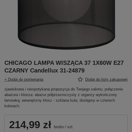
CHICAGO LAMPA WISZĄCA 37 1X60W E27
CZARNY Candellux 31-24879
+ Dodaj do porównania
Dodaj do listy zakupowej
zjawiskowa i niespotykana propozycja do Twojego salonu; połączenie
abażura i klosza: abażur półprzezroczysty z organzy wykończony
lamówką; wewnętrzny klosz - szklana kula; dostępny w czterech
kolorach;
214,99 zł
brutto
/
szt.