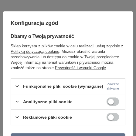
Konfiguracja zgód
Dbamy o Twoją prywatność
Sklep korzysta z plików cookie w celu realizacji usług zgodnie z
Polityką dotyczącą cookies
. Możesz określić warunki
przechowywania lub dostępu do cookie w Twojej przeglądarce.
Potrzebujesz pomocy? Masz pytania lub
Więcej informacji na temat warunków i prywatności można
chcesz lepszą cenę?
znaleźć także na stronie
Prywatność i warunki Google
.
Napisz do nas - doradzimy, odpowiemy
Napisz do nas
szybko i przygotujemy indywidualną ofertę
dopasowaną do Ciebie..
Zawsze
Funkcjonalne pliki cookie (wymagane)
aktywne
Analityczne pliki cookie
Model znajdziesz w kategoriach
Reklamowe pliki cookie
Napisz swoją opinię