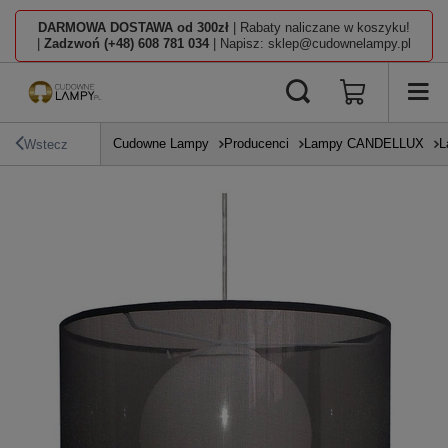
DARMOWA DOSTAWA od 300zł
| Rabaty naliczane w koszyku!
|
Zadzwoń (+48) 608 781 034
| Napisz: sklep@cudownelampy.pl
Cudowne Lampy
Producenci
Lampy CANDELLUX
L
Wstecz