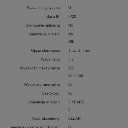
Klasa energetyczna
G
Klasa IP
IP20
Sterowanie aplikacją
No
Sterowanie pilotem
No
NIE
Opcje sterowania
Triac dimmer
Waga netto
7.7
Wysokość maksymalna
150
60 ~ 150
Wysokość minimalna
60
Szerokość
80
Gwarancja w latach
3 YEARS
2
Kolor akcentowy
CLEAR
Średnica / szerokość/ długość
80