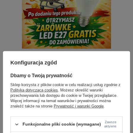
Konfiguracja zgód
Z tej samej serii:
Dbamy o Twoją prywatność
Sklep korzysta z plików cookie w celu realizacji usług zgodnie z
Polityką dotyczącą cookies
. Możesz określić warunki
przechowywania lub dostępu do cookie w Twojej przeglądarce.
Więcej informacji na temat warunków i prywatności można
znaleźć także na stronie
Prywatność i warunki Google
.
Zawsze
Funkcjonalne pliki cookie (wymagane)
aktywne
Lampa wisząca okrągła kryształowa 80cm SPARK
chromowany plafon 