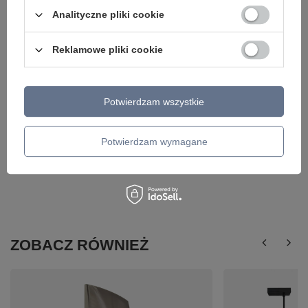
PENDANT 80 DIMM GO AZZARDO AZ5790
charakterze SPARK
AZ5785
Analityczne pliki cookie
2 199,00 zł
/
szt.
1 599,00 zł
/
szt.
Reklamowe pliki cookie
Potwierdzam wszystkie
Potwierdzam wymagane
ZOBACZ RÓWNIEŻ