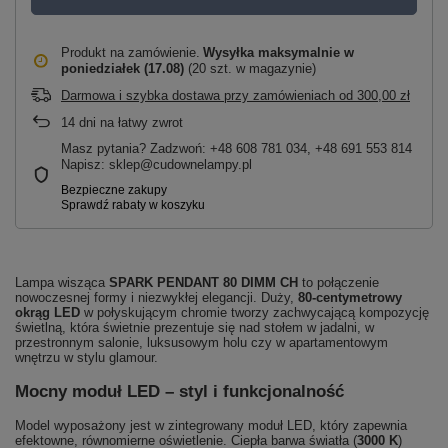
Produkt na zamówienie
Wysyłka maksymalnie
w
poniedziałek (17.08)
(20 szt. w magazynie)
Darmowa i szybka dostawa przy zamówieniach
od
300,00 zł
14
dni na łatwy zwrot
Masz pytania? Zadzwoń: +48 608 781 034, +48 691 553 814
Napisz: sklep@cudownelampy.pl
Lampa wisząca
SPARK PENDANT 80 DIMM CH
to połączenie
nowoczesnej formy i niezwykłej elegancji. Duży,
80-centymetrowy
okrąg LED
w połyskującym chromie tworzy zachwycającą kompozycję
świetlną, która świetnie prezentuje się nad stołem w jadalni, w
przestronnym salonie, luksusowym holu czy w apartamentowym
wnętrzu w stylu glamour.
Mocny moduł LED – styl i funkcjonalność
Model wyposażony jest w zintegrowany moduł LED, który zapewnia
efektowne, równomierne oświetlenie. Ciepła barwa światła (
3000 K
)