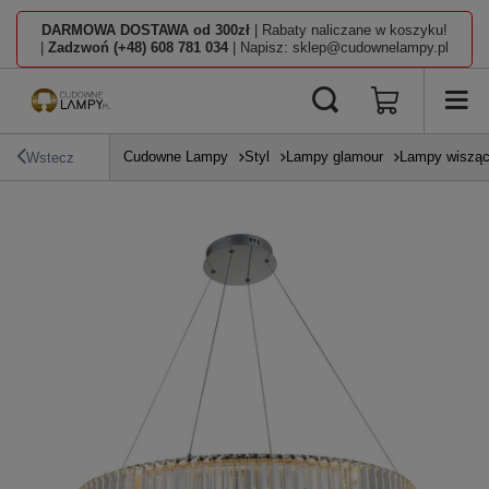
DARMOWA DOSTAWA od 300zł
| Rabaty naliczane w koszyku!
|
Zadzwoń (+48) 608 781 034
| Napisz: sklep@cudownelampy.pl
Cudowne Lampy
Styl
Lampy glamour
Lampy wisząc
Wstecz