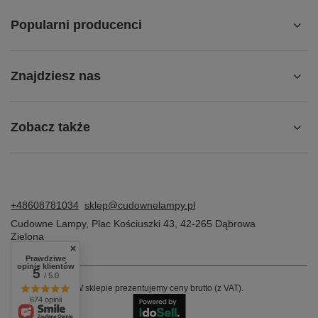
Popularni producenci
Znajdziesz nas
Zobacz także
+48608781034
sklep@cudownelampy.pl
Cudowne Lampy
,
Plac Kościuszki 43
,
42-265
Dąbrowa
Zielona
Prawdziwe
opinie klientów
5
/ 5.0
W sklepie prezentujemy ceny brutto (z VAT).
674 opinii