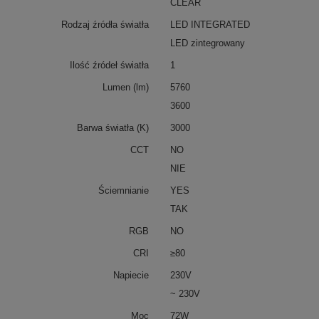
CLEAR
Rodzaj źródła światła
LED INTEGRATED
LED zintegrowany
Ilość źródeł światła
1
Lumen (lm)
5760
3600
Barwa światła (K)
3000
CCT
NO
NIE
Ściemnianie
YES
TAK
RGB
NO
CRI
≥80
Napiecie
230V
~ 230V
Moc
72W