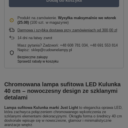
Dodaj do koszyka
Produkt na zamówienie
Wysyłka maksymalnie
we wtorek
(25.08)
(100 szt. w magazynie)
Darmowa i szybka dostawa przy zamówieniach
od
300,00 zł
14
dni na łatwy zwrot
Masz pytania? Zadzwoń: +48 608 781 034, +48 691 553 814
Napisz: sklep@cudownelampy.pl
Chromowana lampa sufitowa LED Kulunka
40 cm – nowoczesny design ze szklanymi
detalami
Lampa sufitowa Kulunka marki Just Light
to elegancka oprawa LED,
która zachwyca połączeniem chromowanego wykończenia ze
szklanymi elementami dekoracyjnymi. Okrągła forma o średnicy 40 cm
doskonale wpisuje się w nowoczesne, glamour i minimalistyczne
aranżacje wnętrz.