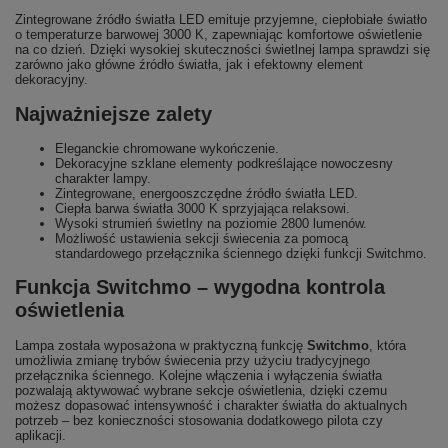
Zintegrowane źródło światła LED emituje przyjemne, ciepłobiałe światło
o temperaturze barwowej 3000 K, zapewniając komfortowe oświetlenie
na co dzień. Dzięki wysokiej skuteczności świetlnej lampa sprawdzi się
zarówno jako główne źródło światła, jak i efektowny element
dekoracyjny.
Najważniejsze zalety
Eleganckie chromowane wykończenie.
Dekoracyjne szklane elementy podkreślające nowoczesny
charakter lampy.
Zintegrowane, energooszczędne źródło światła LED.
Ciepła barwa światła 3000 K sprzyjająca relaksowi.
Wysoki strumień świetlny na poziomie 2800 lumenów.
Możliwość ustawienia sekcji świecenia za pomocą
standardowego przełącznika ściennego dzięki funkcji Switchmo.
Funkcja Switchmo – wygodna kontrola
oświetlenia
Lampa została wyposażona w praktyczną funkcję
Switchmo
, która
umożliwia zmianę trybów świecenia przy użyciu tradycyjnego
przełącznika ściennego. Kolejne włączenia i wyłączenia światła
pozwalają aktywować wybrane sekcje oświetlenia, dzięki czemu
możesz dopasować intensywność i charakter światła do aktualnych
potrzeb – bez konieczności stosowania dodatkowego pilota czy
aplikacji.