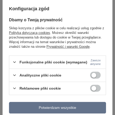
Konfiguracja zgód
Dbamy o Twoją prywatność
Lampa sufitowa okrągła chrom ze szklanymi
Okrągła czarna lampa
zwisami KULUNKA 4xG9 Just Light 15048-17
zwisami KULUNKA 4xG
Sklep korzysta z plików cookie w celu realizacji usług zgodnie z
383,00 zł
383,00 zł
/
szt.
/
szt.
Polityką dotyczącą cookies
. Możesz określić warunki
przechowywania lub dostępu do cookie w Twojej przeglądarce.
Więcej informacji na temat warunków i prywatności można
znaleźć także na stronie
Prywatność i warunki Google
.
Zawsze
Funkcjonalne pliki cookie (wymagane)
aktywne
Analityczne pliki cookie
Reklamowe pliki cookie
Potwierdzam wszystkie