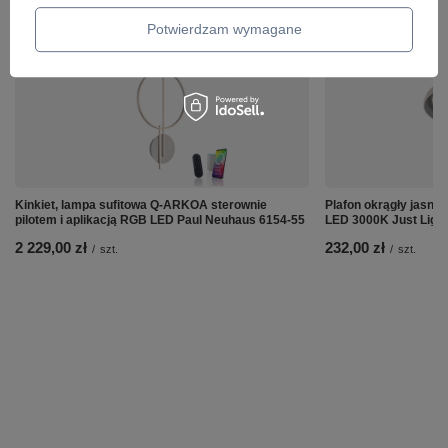
ZOBACZ RÓWNIEŻ
Potwierdzam wymagane
Kinkiet, lampa sufitowa Q-ARKOA sterownie
Plafon okrągły jasno
pilotem i aplikacją RGB LED Paul Neuhaus 6154-55
LED 3000K Just Ligh
2 229,00 zł
232,00 zł
/
szt.
/
szt.