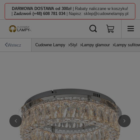
DARMOWA DOSTAWA od 300zł
| Rabaty naliczane w koszyku!
|
Zadzwoń (+48) 608 781 034
| Napisz: sklep@cudownelampy.pl
Cudowne Lampy
Styl
Lampy glamour
Lampy sufito
Wstecz