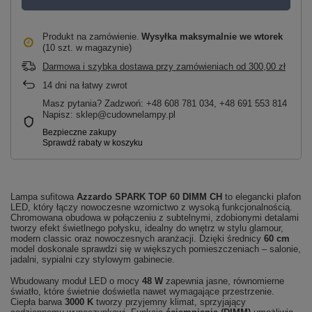
Produkt na zamówienie
Wysyłka maksymalnie
we wtorek
(10 szt. w magazynie)
Darmowa i szybka dostawa przy zamówieniach
od
300,00 zł
14
dni na łatwy zwrot
Masz pytania? Zadzwoń: +48 608 781 034, +48 691 553 814
Napisz: sklep@cudownelampy.pl
Lampa sufitowa
Azzardo SPARK TOP 60 DIMM CH
to elegancki plafon
LED, który łączy nowoczesne wzornictwo z wysoką funkcjonalnością.
Chromowana obudowa w połączeniu z subtelnymi, zdobionymi detalami
tworzy efekt świetlnego połysku, idealny do wnętrz w stylu glamour,
modern classic oraz nowoczesnych aranżacji. Dzięki średnicy
60 cm
model doskonale sprawdzi się w większych pomieszczeniach – salonie,
jadalni, sypialni czy stylowym gabinecie.
Wbudowany moduł LED o mocy
48 W
zapewnia jasne, równomierne
światło, które świetnie doświetla nawet wymagające przestrzenie.
Ciepła barwa
3000 K
tworzy przyjemny klimat, sprzyjający