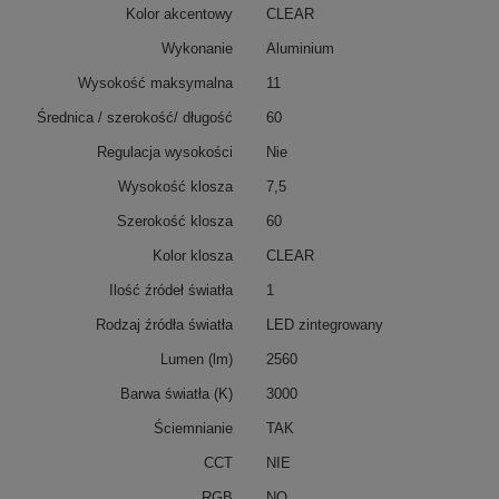
Kolor akcentowy
CLEAR
Wykonanie
Aluminium
Wysokość maksymalna
11
Średnica / szerokość/ długość
60
Regulacja wysokości
Nie
Wysokość klosza
7,5
Szerokość klosza
60
Kolor klosza
CLEAR
Ilość źródeł światła
1
Rodzaj źródła światła
LED zintegrowany
Lumen (lm)
2560
Barwa światła (K)
3000
Ściemnianie
TAK
CCT
NIE
RGB
NO