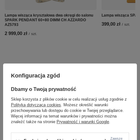
Lampa wisząca kryształowa dwa okręgi do salonu
Lampa wisząca SPARK
SPARK PENDANT 60+80 DIMM CH AZZARDO
399,00 zł
AZ5793
/
szt.
2 999,00 zł
/
szt.
Konfiguracja zgód
Dbamy o Twoją prywatność
Sklep korzysta z plików cookie w celu realizacji usług zgodnie z
Polityką dotyczącą cookies
. Możesz określić warunki
przechowywania lub dostępu do cookie w Twojej przeglądarce.
Więcej informacji na temat warunków i prywatności można
znaleźć także na stronie
Prywatność i warunki Google
.
ZOBACZ RÓWNIEŻ
Zawsze