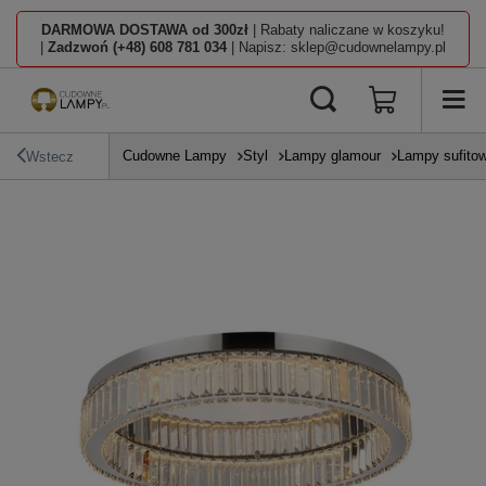
DARMOWA DOSTAWA od 300zł
| Rabaty naliczane w koszyku!
|
Zadzwoń (+48) 608 781 034
| Napisz: sklep@cudownelampy.pl
Cudowne Lampy
Styl
Lampy glamour
Lampy sufito
Wstecz