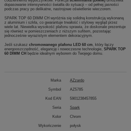
codziennemu wypoczynkowi. Funkcja
ściemniania (DIMM)
umożliwia
dopasowanie intensywności światła do sytuacji – od pełnej jasności
podczas pracy po delikatne, nastrojowe oświetlenie wieczorem.
SPARK TOP 60 DIMM CH wyróżnia się solidną konstrukcją wykonaną
z aluminium i szkła, co gwarantuje trwałość i stylowy wygląd przez
wiele lat. Niewielka wysokość plafonu sprawia, że doskonale prezentuje
się również w pomieszczeniach z niższym sufitem, pozostając
jednocześnie wyrazistym elementem dekoracyjnym.
Jeśli szukasz
chromowanego plafonu LED 60 cm
, który łączy
energooszczędność, elegancję i nowoczesne technologie,
SPARK TOP
60 DIMM CH
będzie idealnym wyborem do Twojego domu.
Marka
AZzardo
Symbol
AZ5785
Kod EAN
5901238457855
Seria
Spark
Kolor
Chrom
Wykończenie
połysk