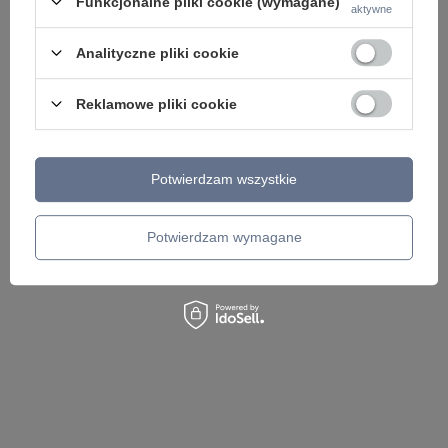
Funkcjonalne pliki cookie (wymagane)
aktywne
Analityczne pliki cookie
Reklamowe pliki cookie
Lampa wisząca dwanaście złotych tub LED 3000K
Lampa sufitowa opra
Potwierdzam wszystkie
ILIOS 12 PENDANT 3-STEP DIMM GO AZZARDO
AZ1751
AZ5745
465,00 zł
/
szt.
1 799,00 zł
/
szt.
Potwierdzam wymagane