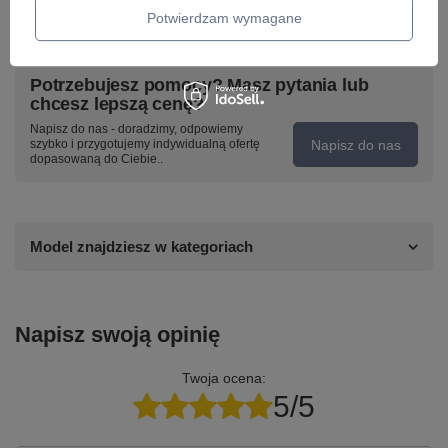
Potwierdzam wymagane
Potrzebujesz pomocy? Masz pytania lub
chcesz lepszą cenę?
Napisz do nas - doradzimy, odpowiemy
Napisz do nas
szybko i przygotujemy indywidualną ofertę
dopasowaną do Ciebie..
Model znajdziesz w kategoriach
Napisz swoją opinię
Twoja ocena:
5/5