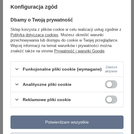
Konfiguracja zgód
Dbamy o Twoją prywatność
Sklep korzysta z plików cookie w celu realizacji usług zgodnie z
Polityką dotyczącą cookies
. Możesz określić warunki
przechowywania lub dostępu do cookie w Twojej przeglądarce.
Więcej informacji na temat warunków i prywatności można
znaleźć także na stronie
Prywatność i warunki Google
.
Lampa wisząca SATURNO GOLD LED 120cm IP44
Lampka nocna COSTA
Milagro ML8865
79,00 zł
/
szt.
1 080,00 zł
Zawsze
/
szt.
Funkcjonalne pliki cookie (wymagane)
aktywne
Analityczne pliki cookie
Reklamowe pliki cookie
Potwierdzam wszystkie