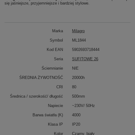
się jaśniejsze, przyjemniejsze i bardziej stylowe.
Marka
Milagro
Symbol
ML1844
Kod EAN
5902693718444
Seria
SUFITOWE 26
Ściemnianie
NIE
ŚREDNIA ŻYWOTNOŚĆ
20000h
CRI
80
Średnica / szerokość/ długość
500mm
Napiecie
~230V/ 50Hz
Barwa światła (K)
4000
Klasa IP
IP20
Kolor
Czarny, biały