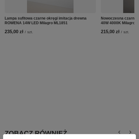
Lampa sufitowa czarne okręgi imitacja drewna
Nowoczesna czarna 
ROWENA 14W LED Milagro ML1851
40W 4000K Milagro 
235,00 zł
215,00 zł
/
szt.
/
szt.
ZOBACZ RÓWNIEŻ