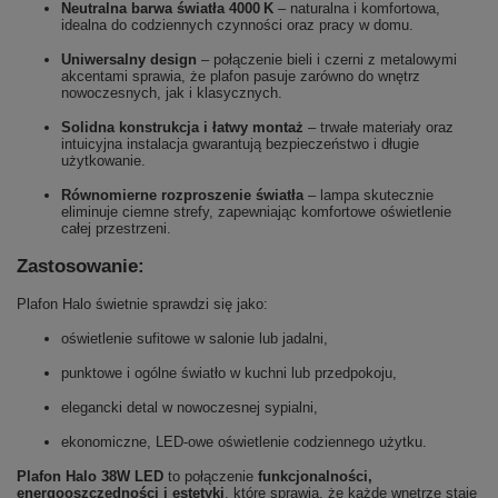
Neutralna barwa światła 4000 K
– naturalna i komfortowa,
idealna do codziennych czynności oraz pracy w domu.
Uniwersalny design
– połączenie bieli i czerni z metalowymi
akcentami sprawia, że plafon pasuje zarówno do wnętrz
nowoczesnych, jak i klasycznych.
Solidna konstrukcja i łatwy montaż
– trwałe materiały oraz
intuicyjna instalacja gwarantują bezpieczeństwo i długie
użytkowanie.
Równomierne rozproszenie światła
– lampa skutecznie
eliminuje ciemne strefy, zapewniając komfortowe oświetlenie
całej przestrzeni.
Zastosowanie:
Plafon Halo świetnie sprawdzi się jako:
oświetlenie sufitowe w salonie lub jadalni,
punktowe i ogólne światło w kuchni lub przedpokoju,
elegancki detal w nowoczesnej sypialni,
ekonomiczne, LED-owe oświetlenie codziennego użytku.
Plafon Halo 38W LED
to połączenie
funkcjonalności,
energooszczędności i estetyki
, które sprawia, że każde wnętrze staje