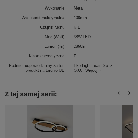
Wykonanie
Metal
Wysokość maksymalna
100mm
Czujnik ruchu
NIE
Moc (Watt)
38W LED
Lumen (lm)
2850lm
Klasa energetyczna
F
Podmiot odpowiedzialny za ten
Eko-Light Team Sp. Z
produkt na terenie UE
O.O.
Więcej
Z tej samej serii: