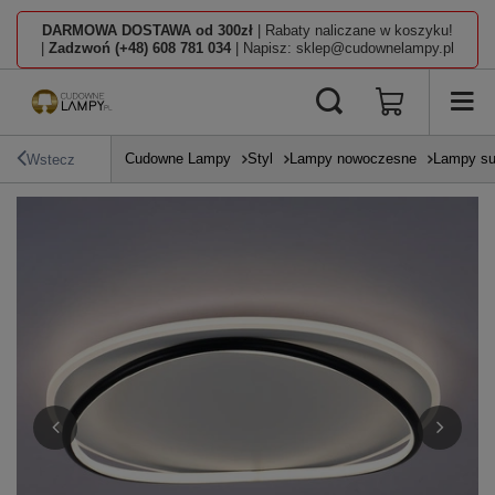
DARMOWA DOSTAWA od 300zł
| Rabaty naliczane w koszyku!
|
Zadzwoń (+48) 608 781 034
| Napisz: sklep@cudownelampy.pl
Cudowne Lampy
Styl
Lampy nowoczesne
Lampy su
Wstecz