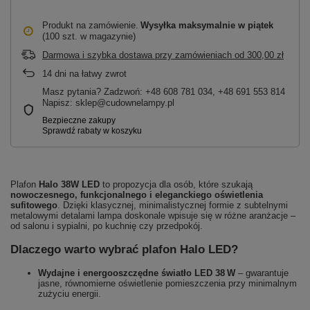
Produkt na zamówienie
Wysyłka maksymalnie
w piątek
(100 szt. w magazynie)
Darmowa i szybka dostawa przy zamówieniach
od
300,00 zł
14
dni na łatwy zwrot
Masz pytania? Zadzwoń: +48 608 781 034, +48 691 553 814
Napisz: sklep@cudownelampy.pl
Plafon
Halo 38W LED
to propozycja dla osób, które szukają
nowoczesnego, funkcjonalnego i eleganckiego oświetlenia
sufitowego
. Dzięki klasycznej, minimalistycznej formie z subtelnymi
metalowymi detalami lampa doskonale wpisuje się w różne aranżacje –
od salonu i sypialni, po kuchnię czy przedpokój.
Dlaczego warto wybrać plafon Halo LED?
Wydajne i energooszczędne światło LED 38 W
– gwarantuje
jasne, równomierne oświetlenie pomieszczenia przy minimalnym
zużyciu energii.