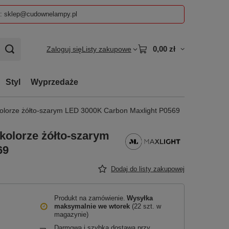
z: sklep@cudownelampy.pl
0,00 zł
Zaloguj się
Listy zakupowe
Styl
Wyprzedaże
kolorze żółto-szarym LED 3000K Carbon Maxlight P0569
 kolorze żółto-szarym
69
Dodaj do listy zakupowej
Produkt na zamówienie
Wysyłka
maksymalnie
we wtorek
(22 szt. w
magazynie)
Darmowa i szybka dostawa przy