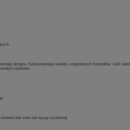
jnych.
snego designu, funkcjonalnego światła i oryginalnych materiałów. Jeśli zależ
oskonałym wyborem.
8W.
oświetla blat stołu lub wyspy kuchennej.