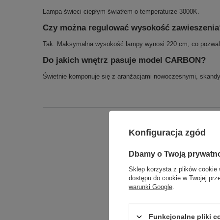
Lampa świeci ciepłym światłem o temperaturze 3000K.
Czy można regulować wysokość zawieszenia
Tak. Maksymalna wysokość lampy wynosi 220 cm, co pozwal
Do jakich wnętrz pasuje model CARBON?
Świetnie komponuje się z aranżacjami nowoczesnymi, skandyna
Konfiguracja zgód
Dbamy o Twoją prywatn
Sklep korzysta z plików cookie 
dostępu do cookie w Twojej prz
warunki Google
.
Funkcjonalne pliki 