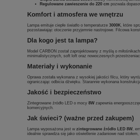
Regulowane zawieszenie do 220 cm
pozwala dopaso
Komfort i atmosfera we wnętrzu
Lampa emituje ciepłe światło o temperaturze
3000K
, które sp
pozostawiając otoczenie przyjemnie nastrojowe. Filcowa konstr
Dla kogo jest ta lampa?
Model CARBON został zaprojektowany z myślą o miłośnikach 
minimalistycznych, soft loft oraz nowoczesnych przestrzenia
Materiały i wykonanie
Oprawa została wykonana z wysokiej jakości filcu, który wyró
ograniczając odbicia dźwięku. Starannie wykonana konstrukcja
Jakość i bezpieczeństwo
Zintegrowane źródło LED o mocy
8W
zapewnia energooszczęd
komercyjnych.
Jak świeci? (ważne przed zakupem)
Lampa wyposażona jest w
zintegrowane źródło LED 8W
, e
idealnie sprawdza się jako oświetlenie zadaniowe nad stołem