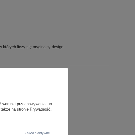
których liczy się oryginalny design.
ć warunki przechowywania lub
 także na stronie
Prywatność i
Zawsze aktywne