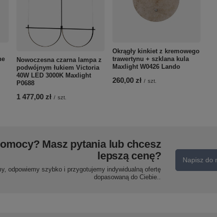
Okrągły kinkiet z kremowego
ne
trawertynu + szklana kula
Nowoczesna czarna lampa z
Maxlight W0426 Lando
podwójnym łukiem Victoria
40W LED 3000K Maxlight
260,00 zł
/
szt.
P0688
1 477,00 zł
/
szt.
pomocy? Masz pytania lub chcesz
lepszą cenę?
Napisz do 
my, odpowiemy szybko i przygotujemy indywidualną ofertę
dopasowaną do Ciebie..