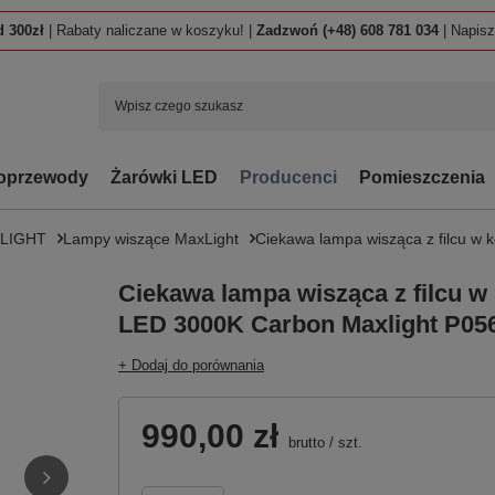
 300zł
| Rabaty naliczane w koszyku! |
Zadzwoń (+48) 608 781 034
| Napis
oprzewody
Żarówki LED
Producenci
Pomieszczenia
LIGHT
Lampy wiszące MaxLight
Ciekawa lampa wisząca z filcu w 
Ciekawa lampa wisząca z filcu w
LED 3000K Carbon Maxlight P05
+ Dodaj do porównania
990,00 zł
brutto
/
szt.