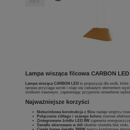
Lampa wisząca filcowa CARBON LED żó
Lampa wisząca CARBON LED
to propozycja dla osób, które
oprawa przyciąga wzrok i staje się ciekawym elementem wyst
stolikiem kawowym, zapewniając przyjemne oświetlenie wybran
Najważniejsze korzyści
Nietuzinkowa konstrukcja z filcu
nadaje wnętrzu nowo
Połączenie żółtego i szarego koloru
stanowi efektow
Zintegrowane źródło LED 8W
zapewnia energooszczę
Światło skierowane w dół
idealnie oświetla blat stoł
Ciepła barwa światła 3000K
tworzy komfortową atmos