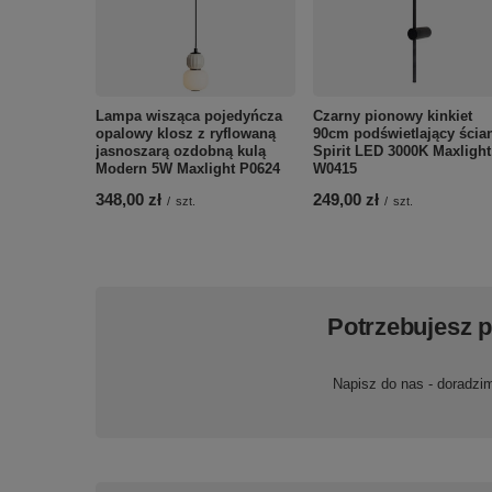
Lampa wisząca pojedyńcza
Czarny pionowy kinkiet
opalowy klosz z ryflowaną
90cm podświetlający ścia
jasnoszarą ozdobną kulą
Spirit LED 3000K Maxlight
Modern 5W Maxlight P0624
W0415
348,00 zł
249,00 zł
/
szt.
/
szt.
Potrzebujesz 
Napisz do nas - doradzi