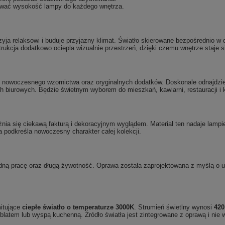
wać wysokość lampy do każdego wnętrza.
rzyja relaksowi i buduje przyjazny klimat. Światło skierowane bezpośrednio w
ukcja dodatkowo ociepla wizualnie przestrzeń, dzięki czemu wnętrze staje si
nowoczesnego wzornictwa oraz oryginalnych dodatków. Doskonale odnajdzie
ch biurowych. Będzie świetnym wyborem do mieszkań, kawiarni, restauracji i 
żnia się ciekawą fakturą i dekoracyjnym wyglądem. Materiał ten nadaje lampi
 podkreśla nowoczesny charakter całej kolekcji.
ną pracę oraz długą żywotność. Oprawa została zaprojektowana z myślą o 
mitujące
ciepłe światło o temperaturze 3000K
. Strumień świetlny wynosi
42
, blatem lub wyspą kuchenną. Źródło światła jest zintegrowane z oprawą i ni