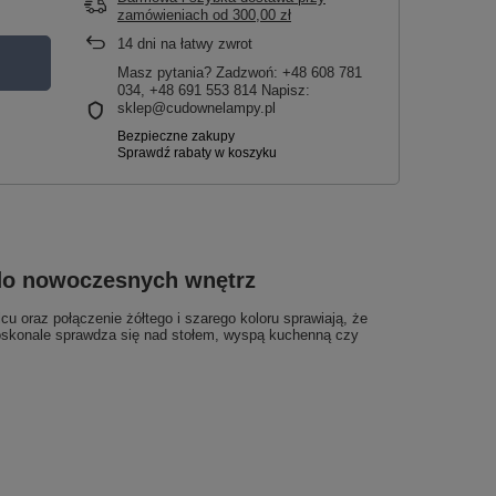
zamówieniach
od
300,00 zł
14
dni na łatwy zwrot
Masz pytania? Zadzwoń: +48 608 781
034, +48 691 553 814 Napisz:
sklep@cudownelampy.pl
 do nowoczesnych wnętrz
cu oraz połączenie żółtego i szarego koloru sprawiają, że
doskonale sprawdza się nad stołem, wyspą kuchenną czy