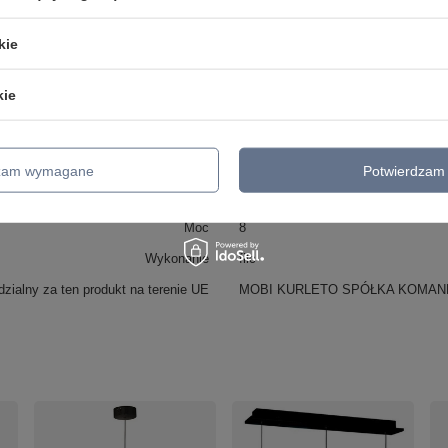
Barwa światła (K)
3000
kie
Wysokość maksymalna
220
Średnica / szerokość/ długość
50
kie
55
Lumen (lm)
420
Ilość źródeł światła
1
dzam wymagane
Potwierdzam 
Kolor
żółty + szary
Moc
8
Wykonanie
filc
zialny za ten produkt na terenie UE
MOBI KURLETO SPÓŁKA KOMA