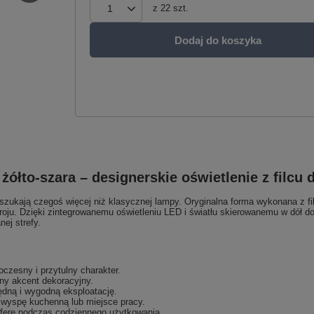
z
22
szt.
Dodaj do koszyka
łto-szara – designerskie oświetlenie z filcu
 szukają czegoś więcej niż klasycznej lampy. Oryginalna forma wykonana z fil
roju. Dzięki zintegrowanemu oświetleniu LED i światłu skierowanemu w dół 
ej strefy.
czesny i przytulny charakter.
ny akcent dekoracyjny.
dną i wygodną eksploatację.
u, wyspę kuchenną lub miejsce pracy.
ferę podczas codziennego użytkowania.