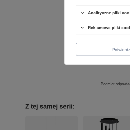
Analityczne pliki coo
Reklamowe pliki coo
Potwier
Podmiot odpowied
Z tej samej serii: