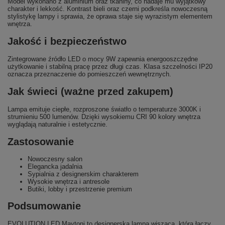
Model wykonano z aluminium oraz tkaniny, co nadaje mu wyjątkowy
charakter i lekkość. Kontrast bieli oraz czerni podkreśla nowoczesną
stylistykę lampy i sprawia, że oprawa staje się wyrazistym elementem
wnętrza.
Jakość i bezpieczeństwo
Zintegrowane źródło LED o mocy 9W zapewnia energooszczędne
użytkowanie i stabilną pracę przez długi czas. Klasa szczelności IP20
oznacza przeznaczenie do pomieszczeń wewnętrznych.
Jak świeci (ważne przed zakupem)
Lampa emituje ciepłe, rozproszone światło o temperaturze 3000K i
strumieniu 500 lumenów. Dzięki wysokiemu CRI 90 kolory wnętrza
wyglądają naturalnie i estetycznie.
Zastosowanie
Nowoczesny salon
Elegancka jadalnia
Sypialnia z designerskim charakterem
Wysokie wnętrza i antresole
Butiki, lobby i przestrzenie premium
Podsumowanie
EVOLUTION LED Maytoni to designerska lampa wisząca, która łączy