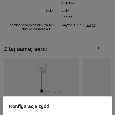
Aluminum
Kolor
Biały
Czarny
Podmiot odpowiedzialny za ten
Maytoni GmbH
Więcej
produkt na terenie UE
Z tej samej serii:
Designerska lampa podłogowa LED 3000K
Nowoczesna lampa wi
Evolution MOD396FL-L10W3K Maytoni
3000K Evolution MO
Konfiguracja zgód
1 804,00 zł
1 029,00 zł
/
szt.
/
szt.