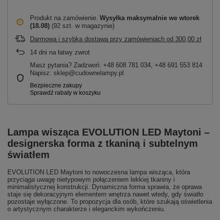
Produkt na zamówienie
Wysyłka maksymalnie
we wtorek
(18.08)
(92 szt. w magazynie)
Darmowa i szybka dostawa przy zamówieniach
od
300,00 zł
14
dni na łatwy zwrot
Masz pytania? Zadzwoń: +48 608 781 034, +48 691 553 814
Napisz: sklep@cudownelampy.pl
Lampa wisząca EVOLUTION LED Maytoni –
designerska forma z tkaniną i subtelnym
światłem
EVOLUTION LED Maytoni to nowoczesna lampa wisząca, która
przyciąga uwagę nietypowym połączeniem lekkiej tkaniny i
minimalistycznej konstrukcji. Dynamiczna forma sprawia, że oprawa
staje się dekoracyjnym elementem wnętrza nawet wtedy, gdy światło
pozostaje wyłączone. To propozycja dla osób, które szukają oświetlenia
o artystycznym charakterze i eleganckim wykończeniu.